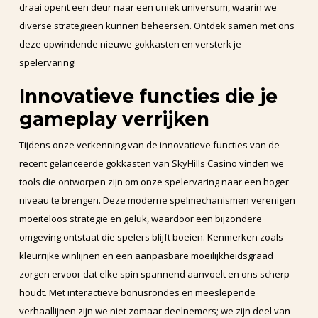
draai opent een deur naar een uniek universum, waarin we
diverse strategieën kunnen beheersen. Ontdek samen met ons
deze opwindende nieuwe gokkasten en versterk je
spelervaring!
Innovatieve functies die je
gameplay verrijken
Tijdens onze verkenning van de innovatieve functies van de
recent gelanceerde gokkasten van SkyHills Casino vinden we
tools die ontworpen zijn om onze spelervaring naar een hoger
niveau te brengen. Deze moderne spelmechanismen verenigen
moeiteloos strategie en geluk, waardoor een bijzondere
omgeving ontstaat die spelers blijft boeien. Kenmerken zoals
kleurrijke winlijnen en een aanpasbare moeilijkheidsgraad
zorgen ervoor dat elke spin spannend aanvoelt en ons scherp
houdt. Met interactieve bonusrondes en meeslepende
verhaallijnen zijn we niet zomaar deelnemers; we zijn deel van