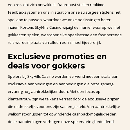
een reis dat zich ontwikkelt. Daarnaast stellen realtime
feedbacksystemen ons in staat om onze strategieën tijdens het
spel aan te passen, waardoor we onze beslissingen beter
inzien. Kortom, SkyHills Casino wijzigt de manier waarop we met
gokkasten spelen, waardoor elke speelsessie een fascinerende
reis wordt in plaats van alleen een simpel tijdverdrijf.
Exclusieve promoties en
deals voor gokkers
Spelers bij SkyHills Casino worden verwend met een scala aan
exclusieve aanbiedingen en aanbiedingen die onze gaming-
ervaring nog aantrekkelijker doen. Met een focus op
klantentrouw zijn we telkens verrast door de exclusieve prijzen
die uitdrukkelijk voor ons zijn samengesteld. Van aantrekkelijke
welkomstbonussen tot opwindende cashback-mogelijkheden,
deze aanbiedingen verhogen onze spelervaring beduidend.