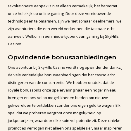
revolutionaire aanpak is niet alleen vermakelijk; het hervormt
onze hele kijk op online gaming. Door deze vernieuwende
technologieën te omarmen, zijn we niet zomaar deelnemers; we
zijn avonturiers die een wereld verkennen die tastbaar echt
aanvoelt. Welkom in een nieuw tijdperk van gaming bij SkyHills
Casino!
Opwindende bonusaanbiedingen
Ons avontuur bij SkyHills Casino wordt nog opwindender dankzij
de vele verleidelijke bonusaanbiedingen die het casino echt
distingeren van de concurrentie. We hebben ontdekt dat de
royale bonusspins onze spelervaring naar een hoger niveau
brengen en ons volop mogelijkheden bieden om nieuwe
gokwerelden te ontdekken zonder ons eigen geld te wagen. Elk
spel dat we proberen vergroot onze mogelijkheid op
jackpotprijzen, waardoor elke spin vol potentie zit. Deze unieke
promoties verhogen niet alleen ons spelplezier, maar inspireren