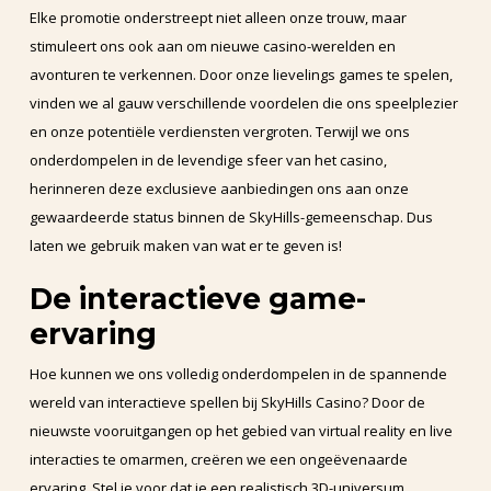
Elke promotie onderstreept niet alleen onze trouw, maar
stimuleert ons ook aan om nieuwe casino-werelden en
avonturen te verkennen. Door onze lievelings games te spelen,
vinden we al gauw verschillende voordelen die ons speelplezier
en onze potentiële verdiensten vergroten. Terwijl we ons
onderdompelen in de levendige sfeer van het casino,
herinneren deze exclusieve aanbiedingen ons aan onze
gewaardeerde status binnen de SkyHills-gemeenschap. Dus
laten we gebruik maken van wat er te geven is!
De interactieve game-
ervaring
Hoe kunnen we ons volledig onderdompelen in de spannende
wereld van interactieve spellen bij SkyHills Casino? Door de
nieuwste vooruitgangen op het gebied van virtual reality en live
interacties te omarmen, creëren we een ongeëvenaarde
ervaring. Stel je voor dat je een realistisch 3D-universum