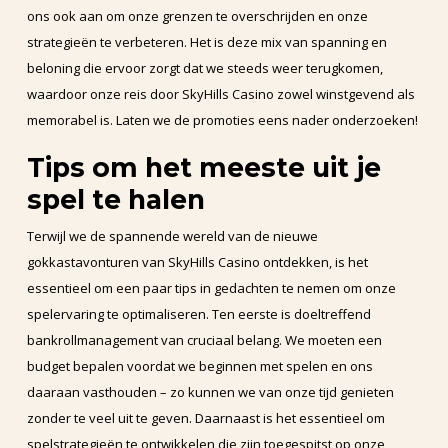
ons ook aan om onze grenzen te overschrijden en onze
strategieën te verbeteren. Het is deze mix van spanning en
beloning die ervoor zorgt dat we steeds weer terugkomen,
waardoor onze reis door SkyHills Casino zowel winstgevend als
memorabel is. Laten we de promoties eens nader onderzoeken!
Tips om het meeste uit je
spel te halen
Terwijl we de spannende wereld van de nieuwe
gokkastavonturen van SkyHills Casino ontdekken, is het
essentieel om een paar tips in gedachten te nemen om onze
spelervaring te optimaliseren. Ten eerste is doeltreffend
bankrollmanagement van cruciaal belang. We moeten een
budget bepalen voordat we beginnen met spelen en ons
daaraan vasthouden – zo kunnen we van onze tijd genieten
zonder te veel uit te geven. Daarnaast is het essentieel om
spelstrategieën te ontwikkelen die zijn toegespitst op onze