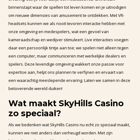
binnenstapt waar de spellen tot leven komen en je uitnodigen
om nieuwe dimensies van amusement te ontdekken. Met VR-
headsets kunnen we als nooit tevoren interactie hebben met
onze omgeving en medespelers, wat een gevoel van
kameraadschap en wedijver stimuleert. Live interacties voegen
daar een persoonlijk tintje aan toe; we spelen niet alleen tegen
een computer, maar communiceren met werkelijke dealers en
spelers. Deze levendige omgeving wakkert onze passie voor
expertise aan, helpt ons plannen te verfijnen en ervaart van
een waarachtig meeslepende ervaring. Laten we samen in deze
betoverende wereld duiken!
Wat maakt SkyHills Casino
zo speciaal?
Als we bedenken wat SkyHills Casino nu echt zo speciaal maakt,
kunnen we niet anders dan verheugd worden. Met zijn