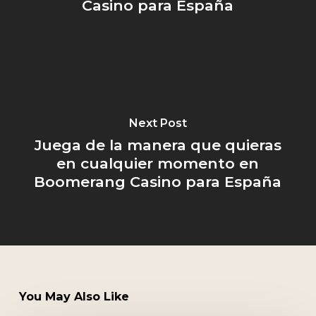
Casino para España
Next Post
Juega de la manera que quieras
en cualquier momento en
Boomerang Casino para España
You May Also Like