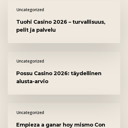
Tuohi
Uncategorized
Casino
2026
Tuohi Casino 2026 – turvallisuus,
–
pelit ja palvelu
turvallisuus,
pelit
ja
Possu
palvelu
Uncategorized
Casino
2026:
Possu Casino 2026: täydellinen
täydellinen
alusta-arvio
alusta-
arvio
Empieza
Uncategorized
a
ganar
Empieza a ganar hoy mismo Con