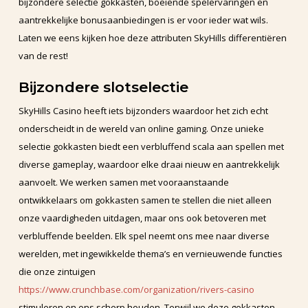
bijzondere selectie gokkasten, boeiende spelervaringen en
aantrekkelijke bonusaanbiedingen is er voor ieder wat wils.
Laten we eens kijken hoe deze attributen SkyHills differentiëren
van de rest!
Bijzondere slotselectie
SkyHills Casino heeft iets bijzonders waardoor het zich echt
onderscheidt in de wereld van online gaming. Onze unieke
selectie gokkasten biedt een verbluffend scala aan spellen met
diverse gameplay, waardoor elke draai nieuw en aantrekkelijk
aanvoelt. We werken samen met vooraanstaande
ontwikkelaars om gokkasten samen te stellen die niet alleen
onze vaardigheden uitdagen, maar ons ook betoveren met
verbluffende beelden. Elk spel neemt ons mee naar diverse
werelden, met ingewikkelde thema’s en vernieuwende functies
die onze zintuigen
https://www.crunchbase.com/organization/rivers-casino
stimuleren en ons scherp houden. Terwijl we deze gokkasten