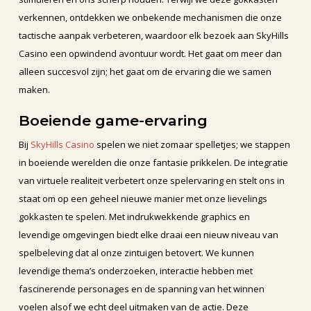
verkennen, ontdekken we onbekende mechanismen die onze
tactische aanpak verbeteren, waardoor elk bezoek aan SkyHills
Casino een opwindend avontuur wordt. Het gaat om meer dan
alleen succesvol zijn; het gaat om de ervaring die we samen
maken.
Boeiende game-ervaring
Bij
SkyHills Casino
spelen we niet zomaar spelletjes; we stappen
in boeiende werelden die onze fantasie prikkelen. De integratie
van virtuele realiteit verbetert onze spelervaring en stelt ons in
staat om op een geheel nieuwe manier met onze lievelings
gokkasten te spelen. Met indrukwekkende graphics en
levendige omgevingen biedt elke draai een nieuw niveau van
spelbeleving dat al onze zintuigen betovert. We kunnen
levendige thema’s onderzoeken, interactie hebben met
fascinerende personages en de spanning van het winnen
voelen alsof we echt deel uitmaken van de actie. Deze