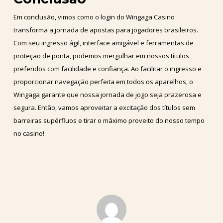
Em conclusão, vimos como o login do Wingaga Casino
transforma a jornada de apostas para jogadores brasileiros.
Com seu ingresso ágil, interface amigável e ferramentas de
proteção de ponta, podemos mergulhar em nossos títulos
preferidos com facilidade e confiança. Ao facilitar o ingresso e
proporcionar navegação perfeita em todos os aparelhos, o
Wingaga garante que nossa jornada de jogo seja prazerosa e
segura. Então, vamos aproveitar a excitação dos títulos sem
barreiras supérfluos e tirar o máximo proveito do nosso tempo
no casino!