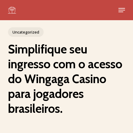
Skip
Menu
to
Close
main
Menu
content
Uncategorized
Simplifique seu
ingresso com o acesso
do Wingaga Casino
para jogadores
brasileiros.