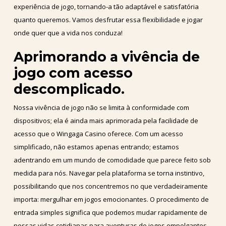
experiência de jogo, tornando-a tão adaptável e satisfatória
quanto queremos. Vamos desfrutar essa flexibilidade e jogar
onde quer que a vida nos conduza!
Aprimorando a vivência de
jogo com acesso
descomplicado.
Nossa vivência de jogo não se limita à conformidade com
dispositivos; ela é ainda mais aprimorada pela facilidade de
acesso que o Wingaga Casino oferece. Com um acesso
simplificado, não estamos apenas entrando; estamos
adentrando em um mundo de comodidade que parece feito sob
medida para nós. Navegar pela plataforma se torna instintivo,
possibilitando que nos concentremos no que verdadeiramente
importa: mergulhar em jogos emocionantes. O procedimento de
entrada simples significa que podemos mudar rapidamente de
nossas vidas cotidianas para aventuras de jogos empolgantes,