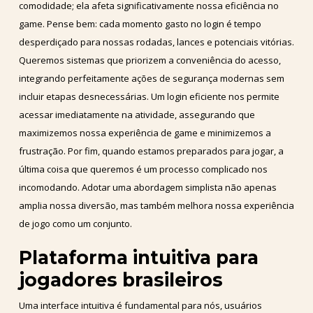
comodidade; ela afeta significativamente nossa eficiência no
game. Pense bem: cada momento gasto no login é tempo
desperdiçado para nossas rodadas, lances e potenciais vitórias.
Queremos sistemas que priorizem a conveniência do acesso,
integrando perfeitamente ações de segurança modernas sem
incluir etapas desnecessárias. Um login eficiente nos permite
acessar imediatamente na atividade, assegurando que
maximizemos nossa experiência de game e minimizemos a
frustração. Por fim, quando estamos preparados para jogar, a
última coisa que queremos é um processo complicado nos
incomodando. Adotar uma abordagem simplista não apenas
amplia nossa diversão, mas também melhora nossa experiência
de jogo como um conjunto.
Plataforma intuitiva para
jogadores brasileiros
Uma interface intuitiva é fundamental para nós, usuários