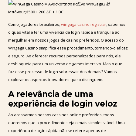
Como jogadores brasileiros,
wingaga casino registrar
, sabemos
o quão vital é ter uma vivência de login rápida e tranquila ao
mergulhar em nossos jogos de casino preferidos. O acesso do
Wingaga Casino simplifica esse procedimento, tornando-o eficaz
e seguro. Ao oferecer recursos personalizados para nós, ele
desbloqueia para um universo de games imersivo. Mas o que
faz esse processo de login sobressair dos demais? Vamos
explorar os aspectos inovadores que o distinguem.
A relevância de uma
experiência de login veloz
Ao acessarmos nossos cassinos online preferidos, todos
queremos que o procedimento seja o mais simples viável. Uma
experiência de login rápida não se refere apenas de