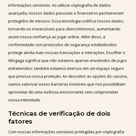
informações sensíveis. Ao utilizar criptografia de dados
avançada, nossos dados pessoais e financeiros permanecem
protegidos de intrusos. Essa tecnologia codifica nossos dados,
tornando-os inacessíveis para cibercriminosos, aumentando
assim nossa confiança ao jogar online. Além disso, a
conformidade com protocolos de segurança estabelecidos
protege ainda mais nossas transações e interações. Escolher o
Wingaga significa que não estamos apenas envolvidos de jogos
entretenidos; também estamos imersos em um espaço seguro
que prioriza nossa proteção. Ao descobrir as opções do cassino,
vamos valorizar esses barreiras invisíveis que nos possibilitam
aproveitar de uma vivência emocionante sem comprometer
nossa intimidade.
Técnicas de verificação de dois
fatores
Com nossas informações sensíveis protegidas por criptografia