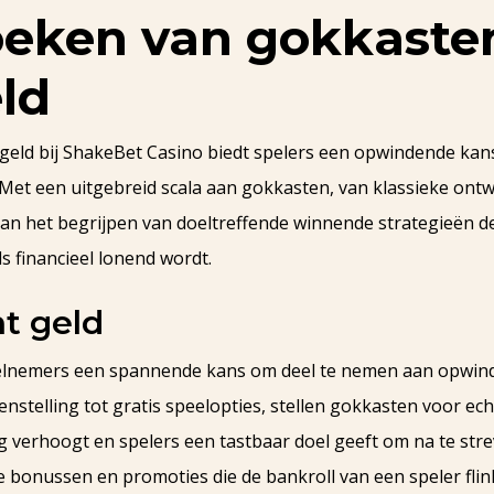
eken van gokkaste
ld
 geld bij ShakeBet Casino biedt spelers een opwindende ka
. Met een uitgebreid scala aan gokkasten, van klassieke ont
 kan het begrijpen van doeltreffende winnende strategieën 
s financieel lonend wordt.
t geld
eelnemers een spannende kans om deel te nemen aan opwin
genstelling tot gratis speelopties, stellen gokkasten voor ec
ng verhoogt en spelers een tastbaar doel geeft om na te str
e bonussen en promoties die de bankroll van een speler flin