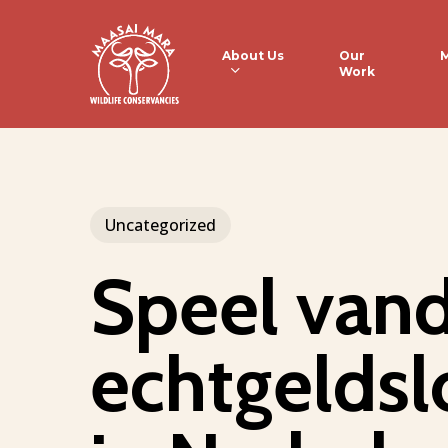
Skip
to
About Us
M
Our
Work
main
content
Uncategorized
Speel van
echtgeldsl