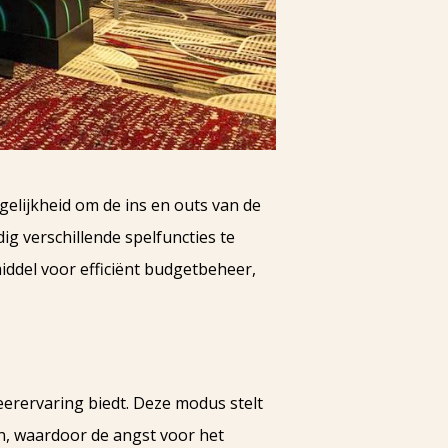
elijkheid om de ins en outs van de
ig verschillende spelfuncties te
iddel voor efficiënt budgetbeheer,
eerervaring biedt. Deze modus stelt
n, waardoor de angst voor het