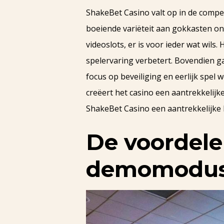
ShakeBet Casino valt op in de compe
boeiende variëteit aan gokkasten o
videoslots, er is voor ieder wat wil
spelervaring verbetert. Bovendien g
focus op beveiliging en eerlijk spel
creëert het casino een aantrekkelijke
ShakeBet Casino een aantrekkelijke 
De voordele
demomodu