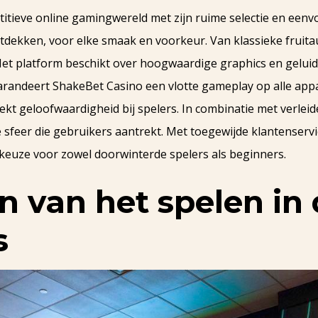
titieve online gamingwereld met zijn ruime selectie en eenv
ntdekken, voor elke smaak en voorkeur. Van klassieke frui
s. Het platform beschikt over hoogwaardige graphics en geluid
arandeert ShakeBet Casino een vlotte gameplay op alle appa
 wekt geloofwaardigheid bij spelers. In combinatie met verle
 sfeer die gebruikers aantrekt. Met toegewijde klantenservic
keuze voor zowel doorwinterde spelers als beginners.
n van het spelen in
s