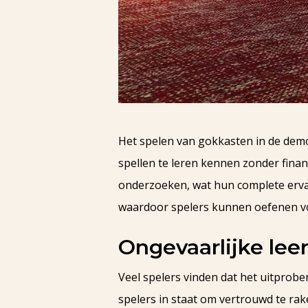
Het spelen van gokkasten in de demo
spellen te leren kennen zonder finan
onderzoeken, wat hun complete ervar
waardoor spelers kunnen oefenen voo
Ongevaarlijke lee
Veel spelers vinden dat het uitprob
spelers in staat om vertrouwd te ra