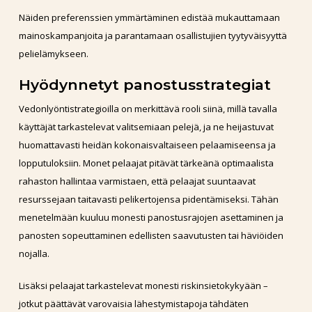
Näiden preferenssien ymmärtäminen edistää mukauttamaan
mainoskampanjoita ja parantamaan osallistujien tyytyväisyyttä
pelielämykseen.
Hyödynnetyt panostusstrategiat
Vedonlyöntistrategioilla on merkittävä rooli siinä, millä tavalla
käyttäjät tarkastelevat valitsemiaan pelejä, ja ne heijastuvat
huomattavasti heidän kokonaisvaltaiseen pelaamiseensa ja
lopputuloksiin. Monet pelaajat pitävät tärkeänä optimaalista
rahaston hallintaa varmistaen, että pelaajat suuntaavat
resurssejaan taitavasti pelikertojensa pidentämiseksi. Tähän
menetelmään kuuluu monesti panostusrajojen asettaminen ja
panosten sopeuttaminen edellisten saavutusten tai häviöiden
nojalla.
Lisäksi pelaajat tarkastelevat monesti riskinsietokykyään –
jotkut päättävät varovaisia lähestymistapoja tähdäten