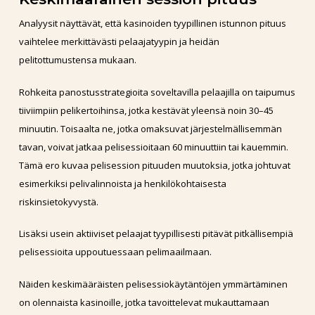
Analyysit näyttävät, että kasinoiden tyypillinen istunnon pituus
vaihtelee merkittävästi pelaajatyypin ja heidän
pelitottumustensa mukaan.
Rohkeita panostusstrategioita soveltavilla pelaajilla on taipumus
tiiviimpiin pelikertoihinsa, jotka kestävät yleensä noin 30–45
minuutin. Toisaalta ne, jotka omaksuvat järjestelmällisemmän
tavan, voivat jatkaa pelisessioitaan 60 minuuttiin tai kauemmin.
Tämä ero kuvaa pelisession pituuden muutoksia, jotka johtuvat
esimerkiksi pelivalinnoista ja henkilökohtaisesta
riskinsietokyvystä.
Lisäksi usein aktiiviset pelaajat tyypillisesti pitävät pitkällisempiä
pelisessioita uppoutuessaan pelimaailmaan.
Näiden keskimääräisten pelisessiokäytäntöjen ymmärtäminen
on olennaista kasinoille, jotka tavoittelevat mukauttamaan