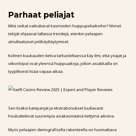
Parhaat peliajat
Mitä seikat vaikuttavat kasinoiden huippupeliaikoihin? Monet
tekijät ohjaavat tällaisia trendejä, etenkin pelaajien
ainutlaatuiset pelikäyttäytymiset.
Kolmen kuukauden tietoa tarkasteltaessa käy ilmi, että yöajat ja
viikonloput ovat yleensä huippuaikoja, jolloin asiakkailla on
tyypillisesti lisää vapaa-aikaa.
Sen lisäksi kampanjat ja ekstrabonukset luultavasti
houkuttelevat suurempia asiakasmääriä tiettyinä aikoina.
Myös pelaajien demografisella rakenteella on huomattava