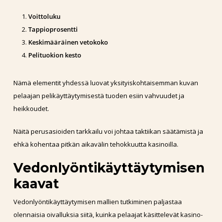
Voittoluku
Tappioprosentti
Keskimääräinen vetokoko
Pelituokion kesto
Nämä elementit yhdessä luovat yksityiskohtaisemman kuvan
pelaajan pelikäyttäytymisestä tuoden esiin vahvuudet ja
heikkoudet.
Näitä perusasioiden tarkkailu voi johtaa taktiikan säätämistä ja
ehkä kohentaa pitkän aikavälin tehokkuutta kasinoilla.
Vedonlyöntikäyttäytymisen
kaavat
Vedonlyöntikäyttäytymisen mallien tutkiminen paljastaa
olennaisia oivalluksia siitä, kuinka pelaajat käsittelevät kasino-