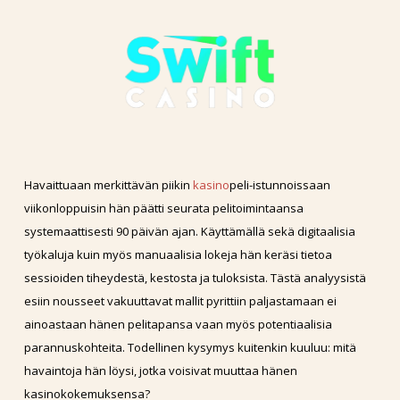
Havaittuaan merkittävän piikin
kasino
peli-istunnoissaan
viikonloppuisin hän päätti seurata pelitoimintaansa
systemaattisesti 90 päivän ajan. Käyttämällä sekä digitaalisia
työkaluja kuin myös manuaalisia lokeja hän keräsi tietoa
sessioiden tiheydestä, kestosta ja tuloksista. Tästä analyysistä
esiin nousseet vakuuttavat mallit pyrittiin paljastamaan ei
ainoastaan hänen pelitapansa vaan myös potentiaalisia
parannuskohteita. Todellinen kysymys kuitenkin kuuluu: mitä
havaintoja hän löysi, jotka voisivat muuttaa hänen
kasinokokemuksensa?