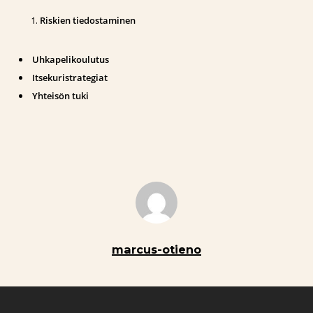
Riskien tiedostaminen
Uhkapelikoulutus
Itsekuristrategiat
Yhteisön tuki
marcus-otieno