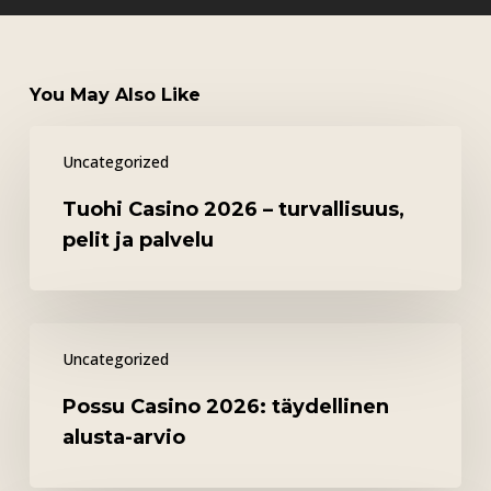
You May Also Like
Tuohi
Uncategorized
Casino
2026
Tuohi Casino 2026 – turvallisuus,
–
pelit ja palvelu
turvallisuus,
pelit
ja
Possu
palvelu
Uncategorized
Casino
2026:
Possu Casino 2026: täydellinen
täydellinen
alusta-arvio
alusta-
arvio