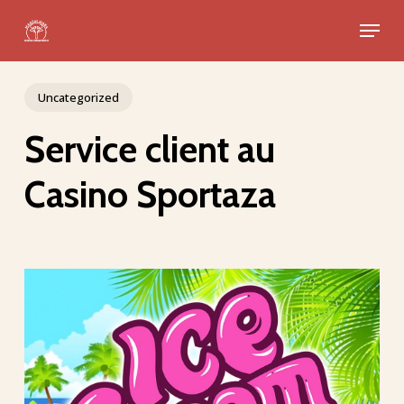
Skip
Menu
to
Close
main
Menu
content
Uncategorized
Service client au
Casino Sportaza