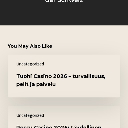
You May Also Like
Tuohi
Uncategorized
Casino
2026
Tuohi Casino 2026 – turvallisuus,
–
pelit ja palvelu
turvallisuus,
pelit
ja
Possu
palvelu
Uncategorized
Casino
2026:
Possu Casino 2026: täydellinen