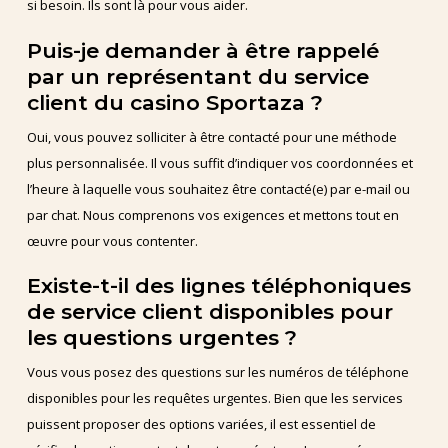
si besoin. Ils sont là pour vous aider.
Puis-je demander à être rappelé
par un représentant du service
client du casino Sportaza ?
Oui, vous pouvez solliciter à être contacté pour une méthode
plus personnalisée. Il vous suffit d’indiquer vos coordonnées et
l’heure à laquelle vous souhaitez être contacté(e) par e-mail ou
par chat. Nous comprenons vos exigences et mettons tout en
œuvre pour vous contenter.
Existe-t-il des lignes téléphoniques
de service client disponibles pour
les questions urgentes ?
Vous vous posez des questions sur les numéros de téléphone
disponibles pour les requêtes urgentes. Bien que les services
puissent proposer des options variées, il est essentiel de