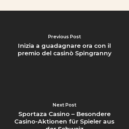
Previous Post
Inizia a guadagnare ora con il
premio del casinò Spingranny
Next Post
Sportaza Casino – Besondere
Casino-Aktionen für Spieler aus
der Schweiz