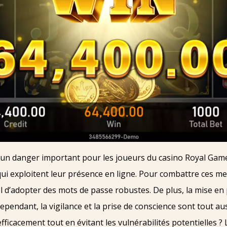
e un danger important pour les joueurs du casino Royal Ga
qui exploitent leur présence en ligne. Pour combattre ces m
tiel d’adopter des mots de passe robustes. De plus, la mise en
Cependant, la vigilance et la prise de conscience sont tout 
efficacement tout en évitant les vulnérabilités potentielles ?