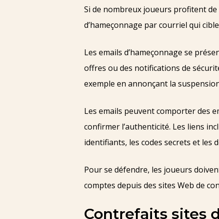
Si de nombreux joueurs profitent de l
d’hameçonnage par courriel qui cibl
Les emails d’hameçonnage se présent
offres ou des notifications de sécuri
exemple en annonçant la suspension
Les emails peuvent comporter des embl
confirmer l’authenticité. Les liens 
identifiants, les codes secrets et les
Pour se défendre, les joueurs doivent
comptes depuis des sites Web de confia
Contrefaits sites