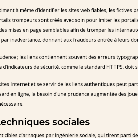
ment à même d’identifier les sites web fiables, les fictive
ails trompeurs sont créés avec soin pour imiter les portails
es mises en page semblables afin de tromper les internaute
ts par inadvertance, donnant aux fraudeurs entrée à leurs do
dence ; les liens contiennent souvent des erreurs typograp
 d’indicateurs de sécurité, comme le standard HTTPS, doit sa
 sites Internet et se servir de les liens authentiques peut pa
hasard en ligne, la besoin d’une prudence augmentée des joue
écessaire.
techniques sociales
nt cibles d’arnaques par ingénierie sociale, qui tirent part