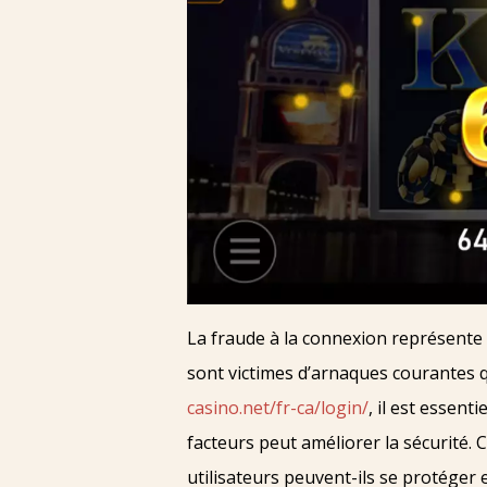
La fraude à la connexion représent
sont victimes d’arnaques courantes 
casino.net/fr-ca/login/
, il est essen
facteurs peut améliorer la sécurité. 
utilisateurs peuvent-ils se protéger 