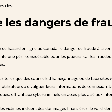
s clés.
les dangers de frau
ux de hasard en ligne au Canada, le danger de fraude à la co
te une péril considérable pour les joueurs, car les fraudeurs
es.
ues telles que des courriels d’hameçonnage ou de faux sites 
s utilisateurs à divulguer leurs informations de connexion. De
aques, offrant aux cybercriminels un accès plus aisé aux inf
es victimes incluent des dommages financières, le vol d’ident