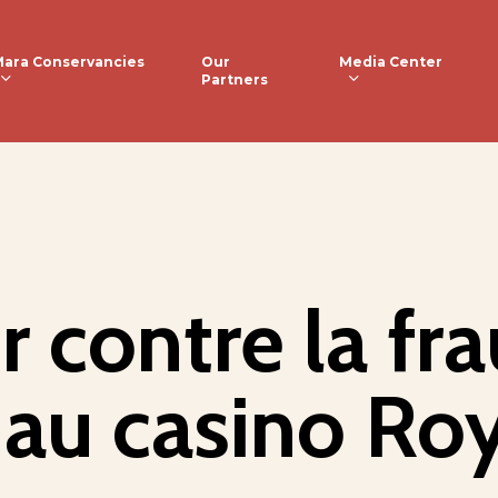
ara Conservancies
Media Center
Our
Partners
 contre la fra
 au casino Ro