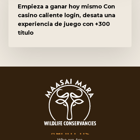
ganar
Empieza a ganar hoy mismo Con
hoy
casino caliente login, desata una
mismo
experiencia de juego con +300
Con
título
casino
caliente
login,
desata
una
experiencia
de
juego
con
+300
título
ABOUT
US
Who we Are