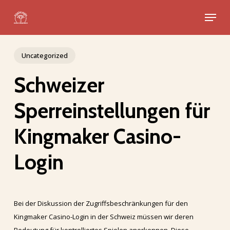
Skip
Menu
to
Close
main
Menu
content
Uncategorized
Schweizer
Sperreinstellungen für
Kingmaker Casino-
Login
Bei der Diskussion der Zugriffsbeschränkungen für den
Kingmaker Casino-Login in der Schweiz müssen wir deren
Bedeutung für kontrolliertes Spielen anerkennen. Diese