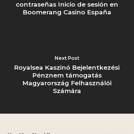
contraseñas Inicio de sesión en
Boomerang Casino España
Next Post
Royalsea Kaszinó Bejelentkezési
Pénznem támogatás
Magyarország Felhasználói
Számára