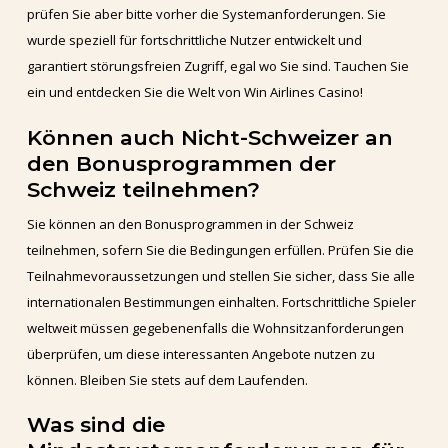
prüfen Sie aber bitte vorher die Systemanforderungen. Sie
wurde speziell für fortschrittliche Nutzer entwickelt und
garantiert störungsfreien Zugriff, egal wo Sie sind. Tauchen Sie
ein und entdecken Sie die Welt von Win Airlines Casino!
Können auch Nicht-Schweizer an
den Bonusprogrammen der
Schweiz teilnehmen?
Sie können an den Bonusprogrammen in der Schweiz
teilnehmen, sofern Sie die Bedingungen erfüllen. Prüfen Sie die
Teilnahmevoraussetzungen und stellen Sie sicher, dass Sie alle
internationalen Bestimmungen einhalten. Fortschrittliche Spieler
weltweit müssen gegebenenfalls die Wohnsitzanforderungen
überprüfen, um diese interessanten Angebote nutzen zu
können. Bleiben Sie stets auf dem Laufenden.
Was sind die