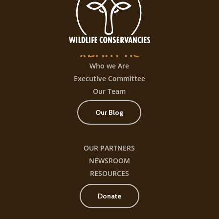
con
+300
título
ABOUT
US
Who we Are
Executive Committee
Our Team
Our Blog
OUR PARTNERS
NEWSROOM
RESOURCES
Donate