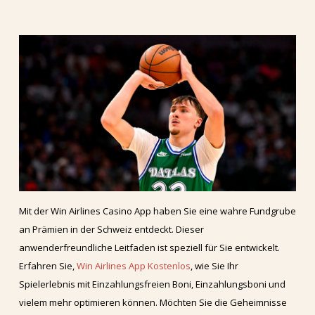
Mit der Win Airlines Casino App haben Sie eine wahre Fundgrube
an Prämien in der Schweiz entdeckt. Dieser
anwenderfreundliche Leitfaden ist speziell für Sie entwickelt.
Erfahren Sie,
Win Airlines App Kostenlos
, wie Sie Ihr
Spielerlebnis mit Einzahlungsfreien Boni, Einzahlungsboni und
vielem mehr optimieren können. Möchten Sie die Geheimnisse