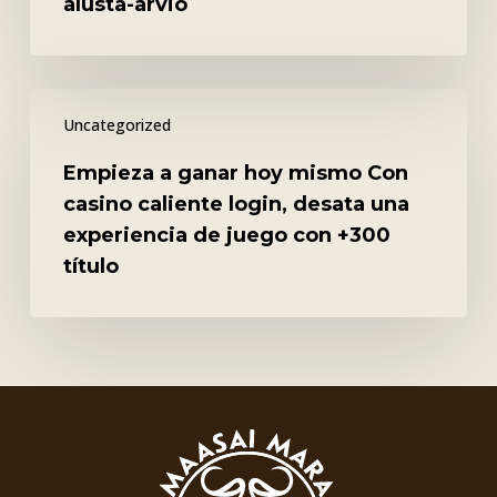
alusta-arvio
alusta-
arvio
Empieza
Uncategorized
a
ganar
Empieza a ganar hoy mismo Con
hoy
casino caliente login, desata una
mismo
experiencia de juego con +300
Con
título
casino
caliente
login,
desata
una
experiencia
de
juego