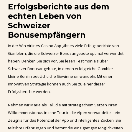
Erfolgsberichte aus dem
echten Leben von
Schweizer
Bonusempfängern
In der Win Airlines Casino App gibt es viele Erfolgsberichte von
Gamblern, die die Schweizer Bonusangebote optimal verwendet
haben. Denken Sie sich vor, Sie lesen Testimonials über
Schweizer Bonusangebote, in denen erfolgreiche Gambler
kleine Boni in beträchtliche Gewinne umwandeln. Mit einer
innovativen Strategie können auch Sie zu einer dieser
Erfolgsberichte werden.
Nehmen wir Marie als Fall, die mit strategischem Setzen ihren
Willkommensbonus in eine Tour in die Alpen verwandelte – ein
Zeugnis für das Potenzial der App und intelligentes Zocken. Sie
teilt ihre Erfahrungen und betont die einzigartigen Möglichkeiten