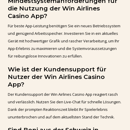
Mindestsystemanforderungen für
die Nutzung der Win Airlines
Casino App?
Für beste App-Leistung benötigen Sie ein neues Betriebssystem
und genügend Arbeitsspeicher. Investieren Sie in ein aktuelles
Gerät mit hochwertiger Grafik und rascher Verarbeitung, um Ihr
App-Erlebnis zu maximieren und die Systemvoraussetzungen
für reibungslose Innovationen zu erfüllen.
Wie ist der Kundensupport für
Nutzer der Win Airlines Casino
App?
Der Kundensupport der Win Airlines Casino App reagiert rasch
und verlässlich. Nutzen Sie den Live-Chat für schnelle Lösungen.
Dank der prompten Reaktionszeit bleibt Ihr Spielerlebnis
ununterbrochen und auf dem aktuellsten Stand der Technik.
Sind Boni aus der Schweiz in