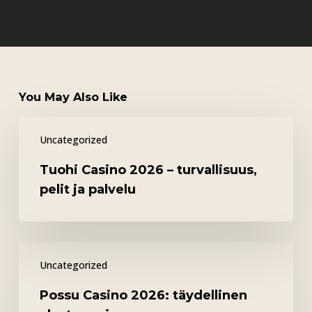
You May Also Like
Tuohi
Uncategorized
Casino
2026
Tuohi Casino 2026 – turvallisuus,
–
pelit ja palvelu
turvallisuus,
pelit
ja
Possu
palvelu
Uncategorized
Casino
2026:
Possu Casino 2026: täydellinen
täydellinen