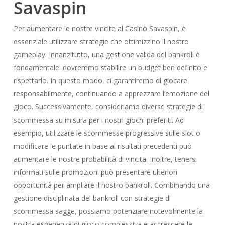
Savaspin
Per aumentare le nostre vincite al Casinò Savaspin, è
essenziale utilizzare strategie che ottimizzino il nostro
gameplay. Innanzitutto, una gestione valida del bankroll è
fondamentale: dovremmo stabilire un budget ben definito e
rispettarlo. In questo modo, ci garantiremo di giocare
responsabilmente, continuando a apprezzare l’emozione del
gioco. Successivamente, consideriamo diverse strategie di
scommessa su misura per i nostri giochi preferiti. Ad
esempio, utilizzare le scommesse progressive sulle slot o
modificare le puntate in base ai risultati precedenti può
aumentare le nostre probabilità di vincita. Inoltre, tenersi
informati sulle promozioni può presentare ulteriori
opportunità per ampliare il nostro bankroll. Combinando una
gestione disciplinata del bankroll con strategie di
scommessa sagge, possiamo potenziare notevolmente la
nostra esperienza di gioco complessiva e accrescere le