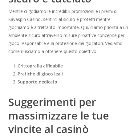
Mentre ci godiamo le incredibili promozioni e i premi di
Savaspin Casino, sentirci al sicuro e protetti mentre
giochiamo è altrettanto importante. Qui, diamo priorità a un
ambiente sicuro attraverso misure proattive concepite per il
gioco responsabile e la protezione dei giocatori. Vediamo
come riusciamo a ottenere questo obiettivo:
Crittografia affidabile
Pratiche di gioco leali
Supporto dedicato
Suggerimenti per
massimizzare le tue
vincite al casinò