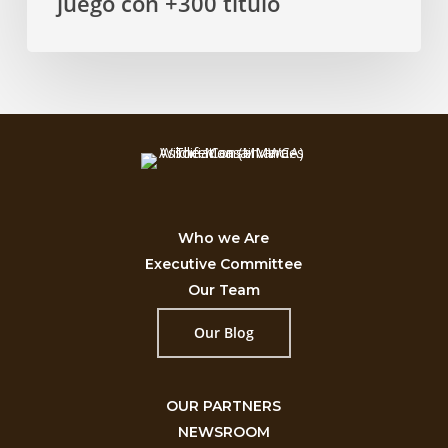
juego con +300 título
caliente
login,
desata
una
experiencia
de
juego
con
+300
Who we Are
título
Executive Committee
Our Team
Our Blog
OUR PARTNERS
NEWSROOM