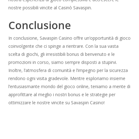
nostre possibili vincite al Casinò Savaspin.
Conclusione
In conclusione, Savaspin Casino offre un’opportunità di gioco
coinvolgente che ci spinge a rientrare. Con la sua vasta
scelta di giochi, gli irresistibili bonus di benvenuto e le
promozioni in corso, siamo sempre disposti a stupirvi.
Inoltre, l’atmosfera di comunità e l’impegno per la sicurezza
rendono ogni visita gradevole. Mentre esploriamo insieme
l’entusiasmante mondo del gioco online, teniamo a mente di
approfittare al meglio i nostri bonus e le strategie per
ottimizzare le nostre vincite su Savaspin Casino!