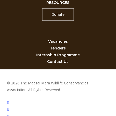
RESOURCES
Donate
Vacancies
Tenders
Internship Programme
Contact Us
© 2026 The Maasai Mara Wildlife Conservancies
Association. All Rights Reserved.
twitter
facebook