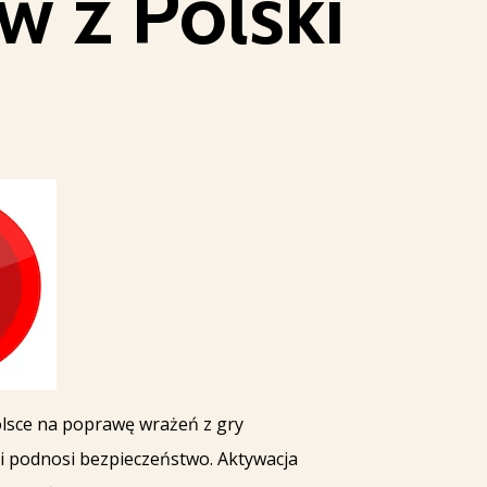
w z Polski
olsce na poprawę wrażeń z gry
i podnosi bezpieczeństwo. Aktywacja