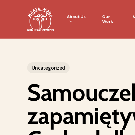
Skip
to
About Us
M
Our
Work
main
content
Uncategorized
Samouczek
zapamiętyw