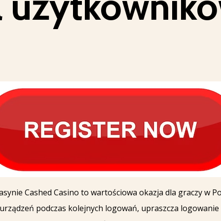
 użytkownikó
asynie Cashed Casino to wartościowa okazja dla graczy w P
 urządzeń podczas kolejnych logowań, upraszcza logowanie 