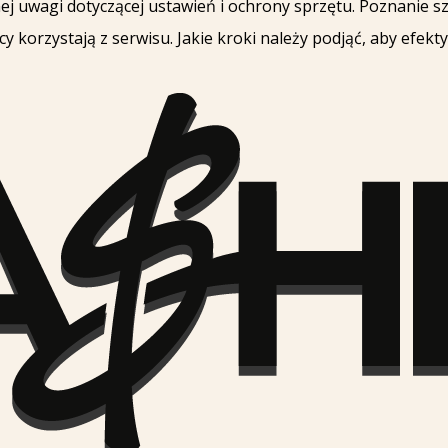
nej uwagi dotyczącej ustawień i ochrony sprzętu. Poznanie s
y korzystają z serwisu. Jakie kroki należy podjąć, aby efekt