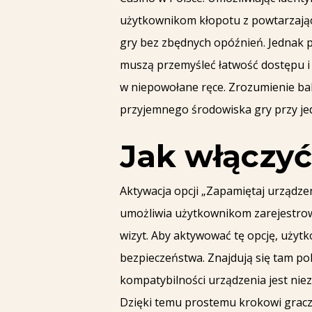
użytkownikom kłopotu z powtarzając
gry bez zbędnych opóźnień. Jednak p
muszą przemyśleć łatwość dostępu i
w niepowołane ręce. Zrozumienie ba
przyjemnego środowiska gry przy jed
Jak włączyć
Aktywacja opcji „Zapamiętaj urządz
umożliwia użytkownikom zarejestrow
wizyt. Aby aktywować tę opcję, użyt
bezpieczeństwa. Znajdują się tam p
kompatybilności urządzenia jest niez
Dzięki temu prostemu krokowi grac