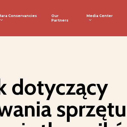
ara Conservancies
Media Center
Our
Partners
 dotyczący
ania sprzętu