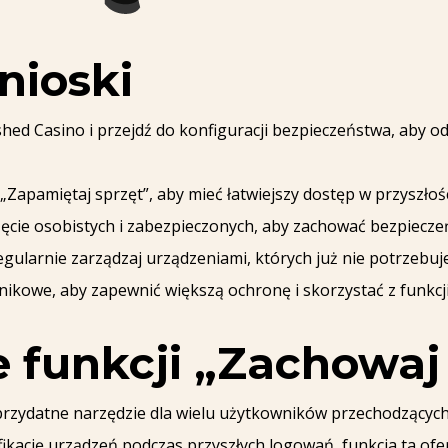
nioski
hed Casino i przejdź do konfiguracji bezpieczeństwa, aby od
Zapamiętaj sprzęt”, aby mieć łatwiejszy dostęp w przyszłośc
rzęcie osobistych i zabezpieczonych, aby zachować bezpiecz
gularnie zarządzaj urządzeniami, których już nie potrzebujes
nikowe, aby zapewnić większą ochronę i skorzystać z funkcj
 funkcji „Zachowaj
 przydatne narzędzie dla wielu użytkowników przechodzącyc
fikację urządzeń podczas przyszłych logowań, funkcja ta of