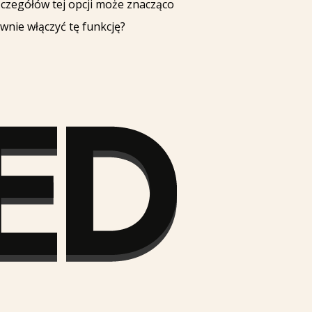
zczegółów tej opcji może znacząco
ywnie włączyć tę funkcję?