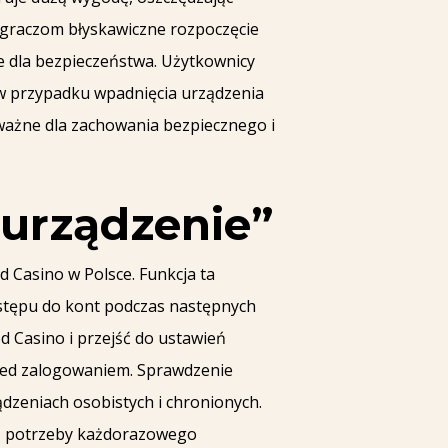
 graczom błyskawiczne rozpoczęcie
e dla bezpieczeństwa. Użytkownicy
 w przypadku wpadnięcia urządzenia
ważne dla zachowania bezpiecznego i
 urządzenie”
 Casino w Polsce. Funkcja ta
stępu do kont podczas następnych
d Casino i przejść do ustawień
rzed zalogowaniem. Sprawdzenie
ądzeniach osobistych i chronionych.
z potrzeby każdorazowego