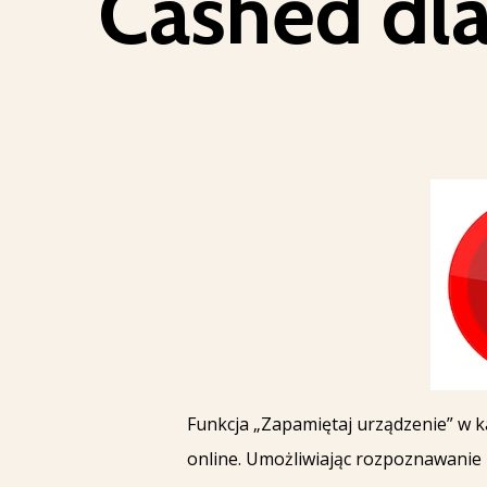
Cashed dla
Funkcja „Zapamiętaj urządzenie” w k
online. Umożliwiając rozpoznawanie