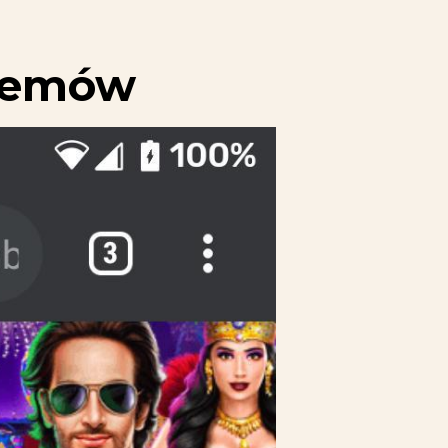
blemów