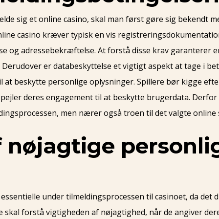
elde sig et online casino, skal man først gøre sig bekendt m
nline casino kræver typisk en vis registreringsdokumentati
lse og adressebekræftelse. At forstå disse krav garanterer
. Derudover er databeskyttelse et vigtigt aspekt at tage i 
 at beskytte personlige oplysninger. Spillere bør kigge efte
spejler deres engagement til at beskytte brugerdata. Derfor
dingsprocessen, men nærer også troen til det valgte online s
f nøjagtige personli
essentielle under tilmeldingsprocessen til casinoet, da det 
re skal forstå vigtigheden af nøjagtighed, når de angiver de