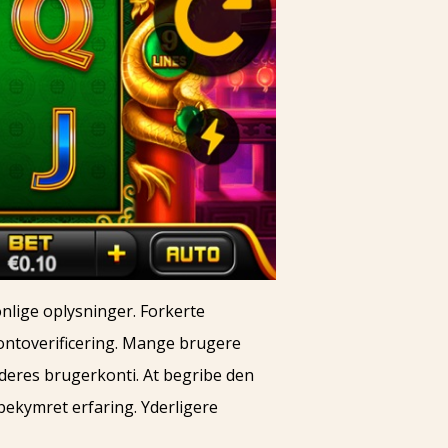
nlige oplysninger. Forkerte
kontoverificering. Mange brugere
l deres brugerkonti. At begribe den
bekymret erfaring. Yderligere