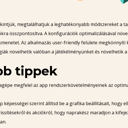
kintjük, megtalálhatjuk a leghatékonyabb módszereket a ta
ókra összpontosítva. A konfigurációk optimalizálásával növel
enetet. Az alkalmazás user-friendly felülete megkönnyíti k
giák növelhetik valóban a játékélményünket és növelhetik a 
bb tippek
agépe megfelel az app rendszerkövetelményeinek az optimál
képességei szerint állítsd be a grafika beállításait, hogy el
frissítésekről és akciókról, hogy naprakész maradjon a kife
an.