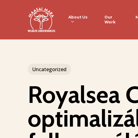
Skip
to
About Us
M
Our
Work
main
content
Uncategorized
Royalsea C
optimalizá