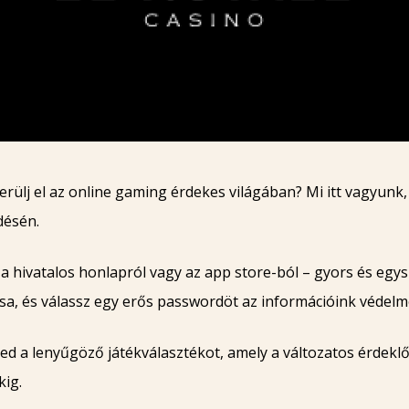
rülj el az online gaming érdekes világában? Mi itt vagyunk
désén.
a hivatalos honlapról vagy az app store-ból – gyors és egysz
sa, és válassz egy erős passwordöt az információink védel
ted a lenyűgöző játékválasztékot, amely a változatos érdekl
kig.