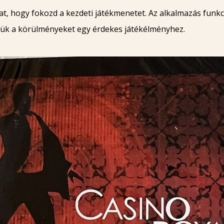
t, hogy fokozd a kezdeti játékmenetet. Az alkalmazás funkci
ük a körülményeket egy érdekes játékélményhez.