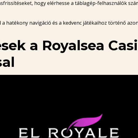
frissítéseket, hogy elérhesse a táblagép-felhasználók számá
 a hatékony navigáció és a kedvenc játékaihoz történő azonn
ések a Royalsea Cas
al