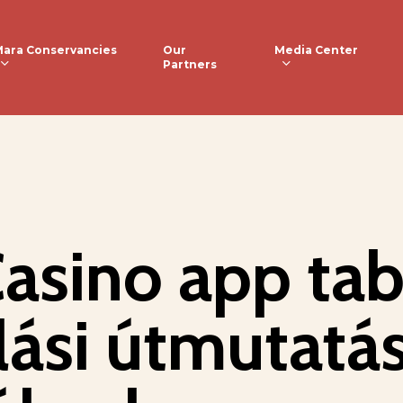
ara Conservancies
Media Center
Our
Partners
asino app tab
lási útmutatá