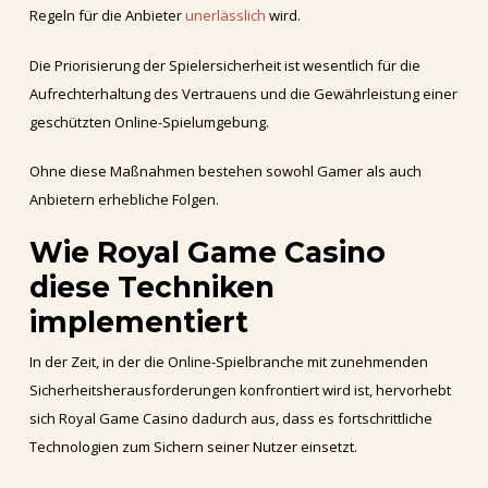
Regeln für die Anbieter
unerlässlich
wird.
Die Priorisierung der Spielersicherheit ist wesentlich für die
Aufrechterhaltung des Vertrauens und die Gewährleistung einer
geschützten Online-Spielumgebung.
Ohne diese Maßnahmen bestehen sowohl Gamer als auch
Anbietern erhebliche Folgen.
Wie Royal Game Casino
diese Techniken
implementiert
In der Zeit, in der die Online-Spielbranche mit zunehmenden
Sicherheitsherausforderungen konfrontiert wird ist, hervorhebt
sich Royal Game Casino dadurch aus, dass es fortschrittliche
Technologien zum Sichern seiner Nutzer einsetzt.