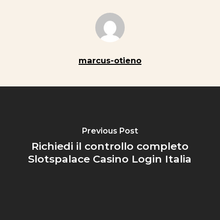
marcus-otieno
Previous Post
Richiedi il controllo completo
Slotspalace Casino Login Italia