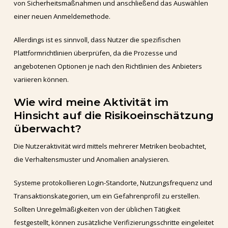
von Sicherheitsmaßnahmen und anschließend das Auswählen
einer neuen Anmeldemethode.
Allerdings ist es sinnvoll, dass Nutzer die spezifischen
Plattformrichtlinien überprüfen, da die Prozesse und
angebotenen Optionen je nach den Richtlinien des Anbieters
variieren können.
Wie wird meine Aktivität im
Hinsicht auf die Risikoeinschätzung
überwacht?
Die Nutzeraktivität wird mittels mehrerer Metriken beobachtet,
die Verhaltensmuster und Anomalien analysieren.
Systeme protokollieren Login-Standorte, Nutzungsfrequenz und
Transaktionskategorien, um ein Gefahrenprofil zu erstellen.
Sollten Unregelmäßigkeiten von der üblichen Tätigkeit
festgestellt, können zusätzliche Verifizierungsschritte eingeleitet