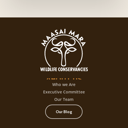
login,
desata
una
experiencia
de
juego
con
+300
título
ABOUT
US
Who we Are
Executive Committee
Our Team
Our Blog