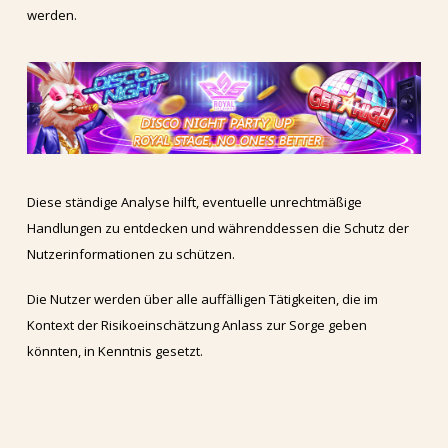
werden.
Diese ständige Analyse hilft, eventuelle unrechtmäßige
Handlungen zu entdecken und währenddessen die Schutz der
Nutzerinformationen zu schützen.
Die Nutzer werden über alle auffälligen Tätigkeiten, die im
Kontext der Risikoeinschätzung Anlass zur Sorge geben
könnten, in Kenntnis gesetzt.