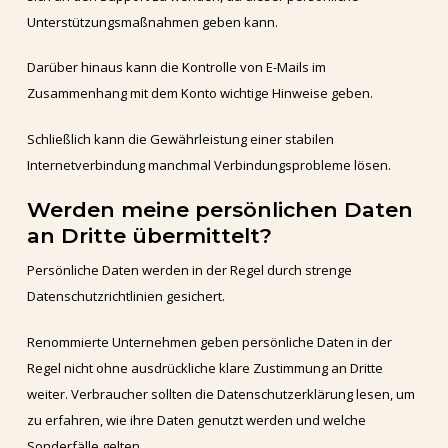
Unterstützungsmaßnahmen geben kann.
Darüber hinaus kann die Kontrolle von E-Mails im
Zusammenhang mit dem Konto wichtige Hinweise geben.
Schließlich kann die Gewährleistung einer stabilen
Internetverbindung manchmal Verbindungsprobleme lösen.
Werden meine persönlichen Daten
an Dritte übermittelt?
Persönliche Daten werden in der Regel durch strenge
Datenschutzrichtlinien gesichert.
Renommierte Unternehmen geben persönliche Daten in der
Regel nicht ohne ausdrückliche klare Zustimmung an Dritte
weiter. Verbraucher sollten die Datenschutzerklärung lesen, um
zu erfahren, wie ihre Daten genutzt werden und welche
Sonderfälle gelten.