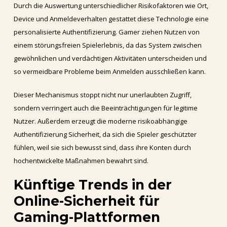
Durch die Auswertung unterschiedlicher Risikofaktoren wie Ort,
Device und Anmeldeverhalten gestattet diese Technologie eine
personalisierte Authentifizierung. Gamer ziehen Nutzen von
einem störungsfreien Spielerlebnis, da das System zwischen
gewöhnlichen und verdächtigen Aktivitäten unterscheiden und
so vermeidbare Probleme beim Anmelden ausschließen kann.
Dieser Mechanismus stoppt nicht nur unerlaubten Zugriff,
sondern verringert auch die Beeinträchtigungen für legitime
Nutzer. Außerdem erzeugt die moderne risikoabhängige
Authentifizierung Sicherheit, da sich die Spieler geschützter
fühlen, weil sie sich bewusst sind, dass ihre Konten durch
hochentwickelte Maßnahmen bewahrt sind.
Künftige Trends in der
Online-Sicherheit für
Gaming-Plattformen