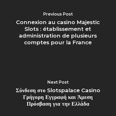
Previous Post
Connexion au casino Majestic
Slots : établissement et
administration de plusieurs
comptes pour la France
Next Post
Σύνδεση στο Slotspalace Casino
Γρήγορη Εγγραφή και Άμεση
Πρόσβαση για την Ελλάδα