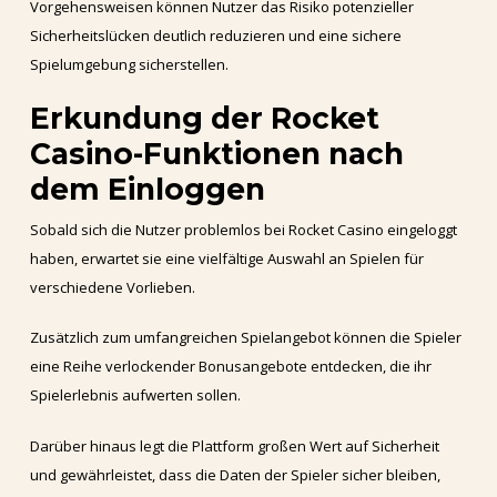
Vorgehensweisen können Nutzer das Risiko potenzieller
Sicherheitslücken deutlich reduzieren und eine sichere
Spielumgebung sicherstellen.
Erkundung der Rocket
Casino-Funktionen nach
dem Einloggen
Sobald sich die Nutzer problemlos bei Rocket Casino eingeloggt
haben, erwartet sie eine vielfältige Auswahl an Spielen für
verschiedene Vorlieben.
Zusätzlich zum umfangreichen Spielangebot können die Spieler
eine Reihe verlockender Bonusangebote entdecken, die ihr
Spielerlebnis aufwerten sollen.
Darüber hinaus legt die Plattform großen Wert auf Sicherheit
und gewährleistet, dass die Daten der Spieler sicher bleiben,