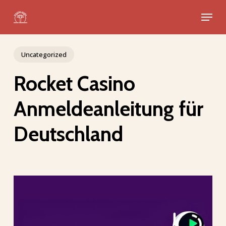
Skip
Menu
to
Close
main
Menu
content
Uncategorized
Rocket Casino
Anmeldeanleitung für
Deutschland