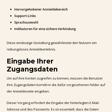
Hervorgehobener Anmeldebereich
Support-Links
Sprachauswahl
Indikatoren für eine sichere Verbindung
Diese eindeutige Gestaltung gewährleistet den Nutzern ein
reibungsloses Anmeldeerlebnis.
Eingabe Ihrer
Zugangsdaten
Um auf ihre Konten zugreifen zu können, müssen die Benutzer
ihre Zugangsdaten korrekt in die dafür vorgesehenen Felder auf
der Anmeldeseite eingeben.
Dieser Vorgang erfordert die Eingabe der hinterlegten E-Mail-
Adresse und des Passworts. Es ist essentiell, dass die Daten