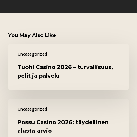
You May Also Like
Tuohi
Uncategorized
Casino
2026
Tuohi Casino 2026 – turvallisuus,
–
pelit ja palvelu
turvallisuus,
pelit
ja
Possu
palvelu
Uncategorized
Casino
2026:
Possu Casino 2026: täydellinen
täydellinen
alusta-arvio
alusta-