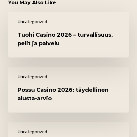
You May Also Like
Tuohi
Uncategorized
Casino
2026
Tuohi Casino 2026 – turvallisuus,
–
pelit ja palvelu
turvallisuus,
pelit
ja
Possu
palvelu
Uncategorized
Casino
2026:
Possu Casino 2026: täydellinen
täydellinen
alusta-arvio
alusta-
arvio
Empieza
Uncategorized
a