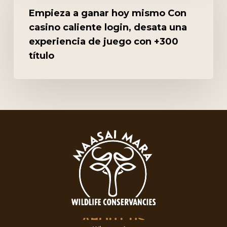
ganar
Empieza a ganar hoy mismo Con
hoy
casino caliente login, desata una
mismo
experiencia de juego con +300
Con
título
casino
caliente
login,
desata
una
experiencia
de
juego
con
+300
título
ABOUT
US