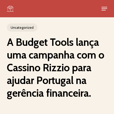
Skip
Menu
to
Close
main
Menu
content
Uncategorized
A Budget Tools lança
uma campanha com o
Cassino Rizzio para
ajudar Portugal na
gerência financeira.