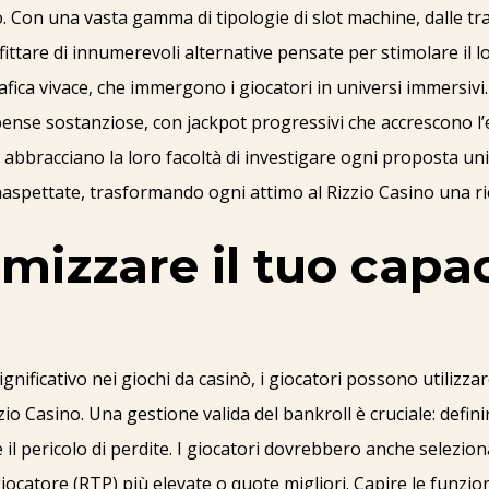
 Con una vasta gamma di tipologie di slot machine, dalle trad
fittare di innumerevoli alternative pensate per stimolare il l
fica vivace, che immergono i giocatori in universi immersivi. 
pense sostanziose, con jackpot progressivi che accrescono l
 abbracciano la loro facoltà di investigare ogni proposta unic
aspettate, trasformando ogni attimo al Rizzio Casino una ric
izzare il tuo capac
nificativo nei giochi da casinò, i giocatori possono utilizza
izzio Casino. Una gestione valida del bankroll è cruciale: defin
 il pericolo di perdite. I giocatori dovrebbero anche selezi
l giocatore (RTP) più elevate o quote migliori. Capire le funzion