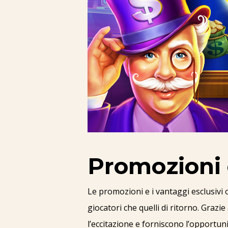
Promozioni 
Le promozioni e i vantaggi esclusivi 
giocatori che quelli di ritorno. Graz
l’eccitazione e forniscono l’opportun