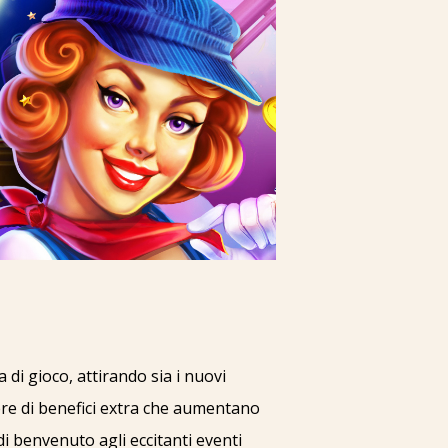
di gioco, attirando sia i nuovi
dere di benefici extra che aumentano
di benvenuto agli eccitanti eventi