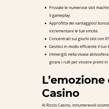
Provate le numerose slot machine 
il gameplay.
Approfitta dei vantaggiosi bonus 
incrementare le tue vincite.
Concentrati sui giochi slot con RT
Gestisci in modo efficiente il tu
Immergiti nella vivace atmosfera 
girare i rulli per vincere premi in
L’emozione d
Casino
Al Rizzio Casino, innumerevoli scomm