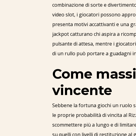
combinazione di sorte e divertimento.
video slot, i giocatori possono appro
presenta motivi accattivanti e una gra
jackpot catturano chi aspira a ricom
pulsante di attesa, mentre i giocatori
di un rullo può portare a guadagni in
Come massim
vincente
Sebbene la fortuna giochi un ruolo sig
le proprie probabilità di vincita al R
scommettere più a lungo e di limitare
su quelli con livelli di restituzione a