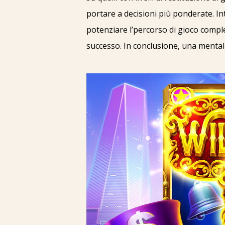
portare a decisioni più ponderate. I
potenziare l’percorso di gioco comple
successo. In conclusione, una mentalit