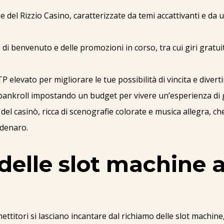
del Rizzio Casino, caratterizzate da temi accattivanti e da 
di benvenuto e delle promozioni in corso, tra cui giri gratuit
P elevato per migliorare le tue possibilità di vincita e diverti
o bankroll impostando un budget per vivere un’esperienza di g
del casinò, ricca di scenografie colorate e musica allegra, 
 denaro.
elle slot machine a
ettitori si lasciano incantare dal richiamo delle slot machi