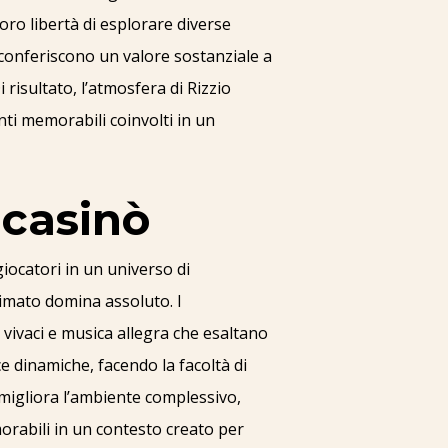
oro libertà di esplorare diverse
, conferiscono un valore sostanziale a
 risultato, l’atmosfera di Rizzio
nti memorabili coinvolti in un
 casinò
iocatori in un universo di
nimato domina assoluto. I
 vivaci e musica allegra che esaltano
ce dinamiche, facendo la facoltà di
 migliora l’ambiente complessivo,
morabili in un contesto creato per