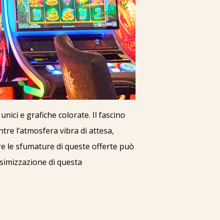
nici e grafiche colorate. Il fascino
ntre l’atmosfera vibra di attesa,
e le sfumature di queste offerte può
ssimizzazione di questa