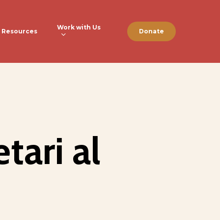
Work with Us
Resources
Donate
tari al