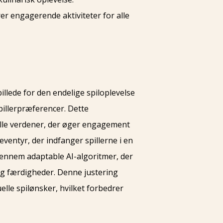
rer engagerende aktiviteter for alle
llede for den endelige spiloplevelse
illerpræferencer. Dette
uelle verdener, der øger engagement
 eventyr, der indfanger spillerne i en
gennem adaptable AI-algoritmer, der
 og færdigheder. Denne justering
uelle spilønsker, hvilket forbedrer