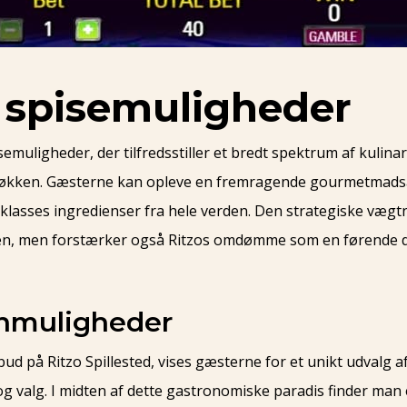
 spisemuligheder
isemuligheder, der tilfredsstiller et bredt spektrum af kulin
 køkken. Gæsterne kan opleve en fremragende gourmetmads
asses ingredienser fra hele verden. Den strategiske vægtni
eden, men forstærker også Ritzos omdømme som en førende 
enmuligheder
ud på Ritzo Spillested, vises gæsterne for et unikt udvalg af
g og valg. I midten af dette gastronomiske paradis finder man