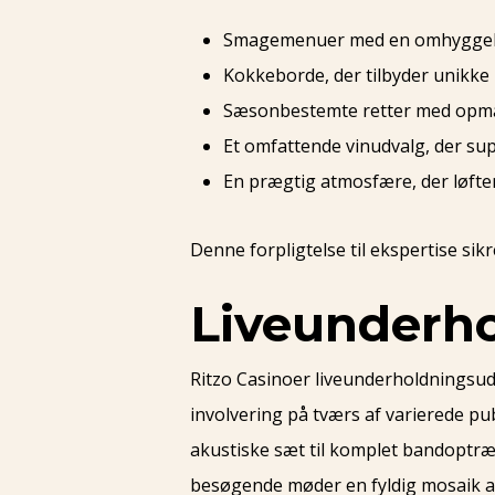
Smagemenuer med en omhyggeligt
Kokkeborde, der tilbyder unikke 
Sæsonbestemte retter med opmæ
Et omfattende vinudvalg, der sup
En prægtig atmosfære, der løfter
Denne forpligtelse til ekspertise sik
Liveunderho
Ritzo Casinoer liveunderholdningsud
involvering på tværs af varierede pu
akustiske sæt til komplet bandoptræ
besøgende møder en fyldig mosaik af l