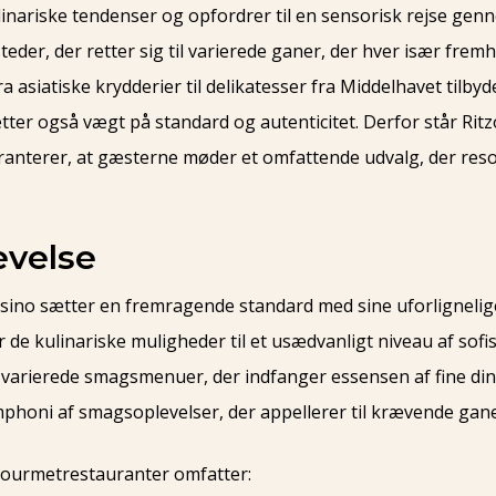
ariske tendenser og opfordrer til en sensorisk rejse gen
eder, der retter sig til varierede ganer, der hver især frem
ra asiatiske krydderier til delikatesser fra Middelhavet tilby
ter også vægt på standard og autenticitet. Derfor står Ritzo
nterer, at gæsterne møder et omfattende udvalg, der reso
velse
ino sætter en fremragende standard med sine uforlignelig
er de kulinariske muligheder til et usædvanligt niveau af sofis
arierede smagsmenuer, der indfanger essensen af fine dinin
ymphoni af smagsoplevelser, der appellerer til krævende gane
gourmetrestauranter omfatter: