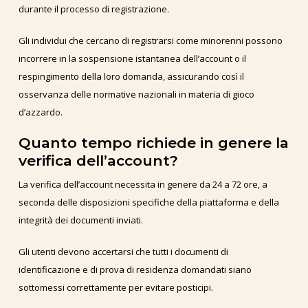
durante il processo di registrazione.
Gli individui che cercano di registrarsi come minorenni possono
incorrere in la sospensione istantanea dell’account o il
respingimento della loro domanda, assicurando così il
osservanza delle normative nazionali in materia di gioco
d’azzardo.
Quanto tempo richiede in genere la
verifica dell’account?
La verifica dell’account necessita in genere da 24 a 72 ore, a
seconda delle disposizioni specifiche della piattaforma e della
integrità dei documenti inviati.
Gli utenti devono accertarsi che tutti i documenti di
identificazione e di prova di residenza domandati siano
sottomessi correttamente per evitare posticipi.