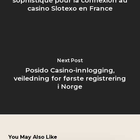
sophistiqué pour la connexion au
casino Slotexo en France
Next Post
Posido Casino-innlogging,
veiledning for første registrering
i Norge
You May Also Like