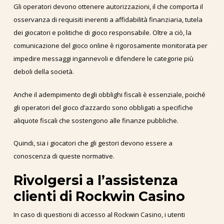
Gli operatori devono ottenere autorizzazioni, il che comporta il
osservanza di requisiti inerenti a affidabilità finanziaria, tutela
dei giocatori e politiche di gioco responsabile. Oltre a ciò, la
comunicazione del gioco online è rigorosamente monitorata per
impedire messaggi ingannevoli e difendere le categorie più
deboli della società.
Anche il adempimento degli obblighi fiscali è essenziale, poiché
gli operatori del gioco d’azzardo sono obbligati a specifiche
aliquote fiscali che sostengono alle finanze pubbliche.
Quindi, sia i giocatori che gli gestori devono essere a
conoscenza di queste normative.
Rivolgersi a l’assistenza
clienti di Rockwin Casino
In caso di questioni di accesso al Rockwin Casino, i utenti