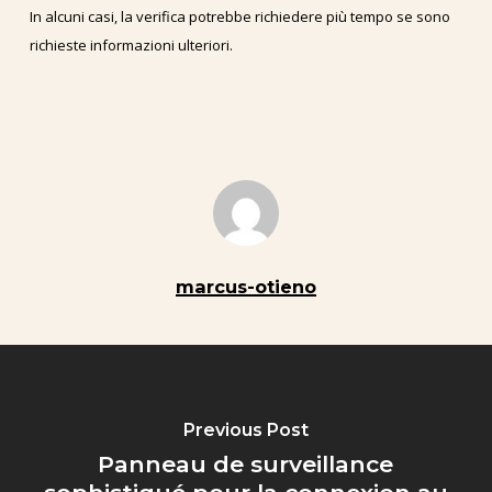
In alcuni casi, la verifica potrebbe richiedere più tempo se sono
richieste informazioni ulteriori.
marcus-otieno
Previous Post
Panneau de surveillance