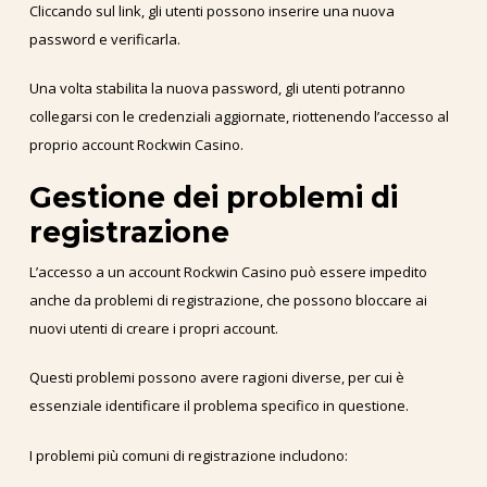
Cliccando sul link, gli utenti possono inserire una nuova
password e verificarla.
Una volta stabilita la nuova password, gli utenti potranno
collegarsi con le credenziali aggiornate, riottenendo l’accesso al
proprio account Rockwin Casino.
Gestione dei problemi di
registrazione
L’accesso a un account Rockwin Casino può essere impedito
anche da problemi di registrazione, che possono bloccare ai
nuovi utenti di creare i propri account.
Questi problemi possono avere ragioni diverse, per cui è
essenziale identificare il problema specifico in questione.
I problemi più comuni di registrazione includono: