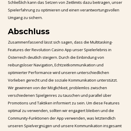
Schließlich kann das Setzen von Zeitlimits dazu beitragen, unser
Spielerfahrung zu optimieren und einen verantwortungsvollen
Umgang zu sichern.
Abschluss
Zusammenfassend lässt sich sagen, dass die Multitasking-
Features der Revolution Casino App unser Spielerlebnis in
Österreich deutlich steigern. Durch die Einbindung von
reibungsloser Navigation, Echtzeitkommunikation und
optimierter Performance wird unseren unterschiedlichen
Vorlieben gerecht und die soziale Kommunikation unterstützt.
Wir gewinnen von der Möglichkeit, problemlos zwischen
verschiedenen Spielgenres zu tauschen und parallel über
Promotions und Taktiken informiert zu sein. Um diese Features
optimal zu verwenden, sollten wir engagiert bleiben und die
Community-Funktionen der App verwenden, was letztendlich
unseren Spielvergnügen und unsere Kommunikation insgesamt