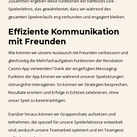
Zusammen ergeben diese Funktionen ein nahtloses Live-
Spielerlebnis, das gewährleistet, dass wir während des
gesamten Spielverlaufs eng verbunden und engagiert bleiben.
Effiziente Kommunikation
mit Freunden
Wie können wir unsere Austausch mit Freunden verbessern und
gleichzeitig die Mehrfachaufgaben-Funktionen der Revolution
Casino App verwenden? Dank der eingefügten Messaging-
Funktion der App können wir während unserer Spielsitzungen
störungsfrei interagieren. So können wir Strategien besprechen,
Resultate erörtern und Erfolge in Echtzeit zelebrieren, ohne
unser Spiel zu beeinträchtigen.
Darüber hinaus können wir Gruppenchats aufsetzen und
teilnehmen, die speziell für unsere Spielerlebnisse entwickelt
sind, wodurch unsere Teamarbeit optimiert und ein Teamgeist