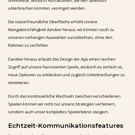
unmittelbar, wodurch Ausfallzeiten, die den Spielfluss
unterbrechen könnten, verringert werden.
Die nutzerfreundliche Oberfläche erhöht unsere
Navigationsfähigkeit darüber hinaus; wir können rasch zu
unseren vorherigen Auswahlen zurückkehren, ohne den
Rahmen zu verfehlen.
Darüber hinaus erlaubt das Design der App einen raschen
Zugriff auf unsere favorisierten Spiele, wodurch es einfach ist,
neue Optionen zu entdecken und zugleich Unterbrechungen zu
minimieren.
Durch das kontinuierliche Wechseln zwischen verschiedenen
Spielen können wir nicht nur unsere Strategien verfeinern,
sondern auch unser komplettes Spielerlebnis steigern.
Echtzeit-Kommunikationsfeatures