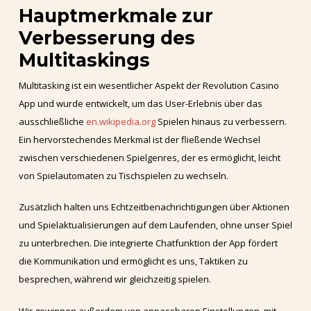
Hauptmerkmale zur
Verbesserung des
Multitaskings
Multitasking ist ein wesentlicher Aspekt der Revolution Casino
App und wurde entwickelt, um das User-Erlebnis über das
ausschließliche
en.wikipedia.org
Spielen hinaus zu verbessern.
Ein hervorstechendes Merkmal ist der fließende Wechsel
zwischen verschiedenen Spielgenres, der es ermöglicht, leicht
von Spielautomaten zu Tischspielen zu wechseln.
Zusätzlich halten uns Echtzeitbenachrichtigungen über Aktionen
und Spielaktualisierungen auf dem Laufenden, ohne unser Spiel
zu unterbrechen. Die integrierte Chatfunktion der App fördert
die Kommunikation und ermöglicht es uns, Taktiken zu
besprechen, während wir gleichzeitig spielen.
Wir gewinnen außerdem von anpassbaren Einstellungen, mit