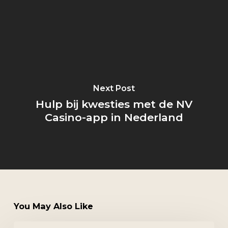
Next Post
Hulp bij kwesties met de NV
Casino-app in Nederland
You May Also Like
Tuohi