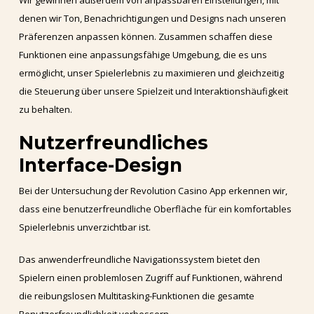
denen wir Ton, Benachrichtigungen und Designs nach unseren
Präferenzen anpassen können. Zusammen schaffen diese
Funktionen eine anpassungsfähige Umgebung, die es uns
ermöglicht, unser Spielerlebnis zu maximieren und gleichzeitig
die Steuerung über unsere Spielzeit und Interaktionshäufigkeit
zu behalten.
Nutzerfreundliches
Interface-Design
Bei der Untersuchung der Revolution Casino App erkennen wir,
dass eine benutzerfreundliche Oberfläche für ein komfortables
Spielerlebnis unverzichtbar ist.
Das anwenderfreundliche Navigationssystem bietet den
Spielern einen problemlosen Zugriff auf Funktionen, während
die reibungslosen Multitasking-Funktionen die gesamte
Benutzerfreundlichkeit verbessern.