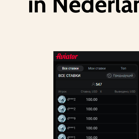
in Nederla