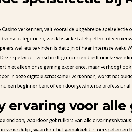
Casino verkennen, valt vooral de uitgebreide spelselecti
diverse categorieën, van klassieke tafelspellen tot vernieuw
lers wel iets te vinden is dat zijn of haar interesse wekt. W
 Deze spelwijze overschrijdt grenzen en biedt unieke wendin
ert niet alleen onze gaming experience, maar verhoogt oo
er in deze digitale schatkamer verkennen, wordt het duideli
je nu een beginner bent of een doorgewinterde professional, 
y ervaring voor alle
oeiend aan, waardoor gebruikers van alle ervaringsniveaus
uiksvriendelijk, waardoor het gemakkelijk is om spellen en 