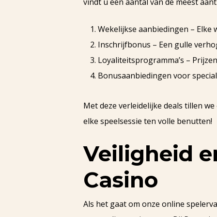
vindt u een aantal van de meest aan
Wekelijkse aanbiedingen – Elke 
Inschrijfbonus – Een gulle verh
Loyaliteitsprogramma’s – Prijze
Bonusaanbiedingen voor speciale
Met deze verleidelijke deals tillen 
elke speelsessie ten volle benutten!
Veiligheid e
Casino
Als het gaat om onze online spelervar