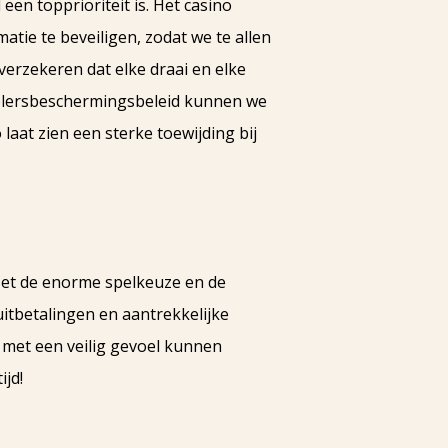
en topprioriteit is. Het casino
ie te beveiligen, zodat we te allen
erzekeren dat elke draai en elke
 spelersbeschermingsbeleid kunnen we
aat zien een sterke toewijding bij
 Met de enorme spelkeuze en de
uitbetalingen en aantrekkelijke
e met een veilig gevoel kunnen
ijd!