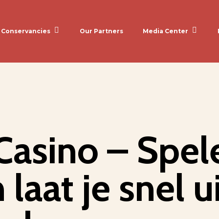
 Conservancies
Media Center
Our Partners
Casino – Spel
 laat je snel 