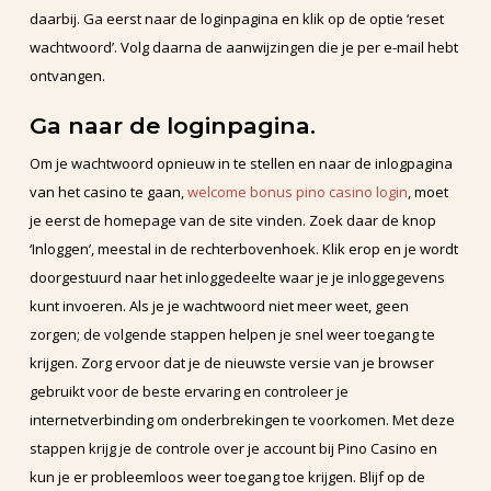
daarbij. Ga eerst naar de loginpagina en klik op de optie ‘reset
wachtwoord’. Volg daarna de aanwijzingen die je per e-mail hebt
ontvangen.
Ga naar de loginpagina.
Om je wachtwoord opnieuw in te stellen en naar de inlogpagina
van het casino te gaan,
welcome bonus pino casino login
, moet
je eerst de homepage van de site vinden. Zoek daar de knop
‘Inloggen’, meestal in de rechterbovenhoek. Klik erop en je wordt
doorgestuurd naar het inloggedeelte waar je je inloggegevens
kunt invoeren. Als je je wachtwoord niet meer weet, geen
zorgen; de volgende stappen helpen je snel weer toegang te
krijgen. Zorg ervoor dat je de nieuwste versie van je browser
gebruikt voor de beste ervaring en controleer je
internetverbinding om onderbrekingen te voorkomen. Met deze
stappen krijg je de controle over je account bij Pino Casino en
kun je er probleemloos weer toegang toe krijgen. Blijf op de