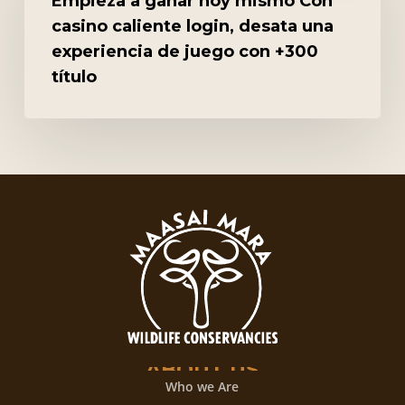
Empieza a ganar hoy mismo Con
hoy
casino caliente login, desata una
mismo
experiencia de juego con +300
Con
título
casino
caliente
login,
desata
una
experiencia
de
juego
con
+300
título
ABOUT
US
Who we Are