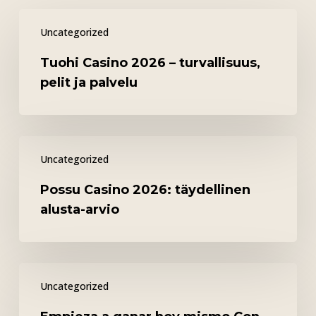
Tuohi
Uncategorized
Casino
2026
Tuohi Casino 2026 – turvallisuus,
–
pelit ja palvelu
turvallisuus,
pelit
ja
Possu
palvelu
Uncategorized
Casino
2026:
Possu Casino 2026: täydellinen
täydellinen
alusta-arvio
alusta-
arvio
Empieza
Uncategorized
a
ganar