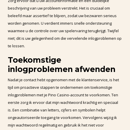
Zorg ervoor dat u uw accountinformatie en een duidelijke
beschrijving van uw probleem verstrekt. Het is cruciaal om
beleefd maar assertief te blijven, zodat uw bezwaren serieus
worden genomen. U verdient immers snelle ondersteuning
waarmee u de controle over uw spelervaring terugkrijgt. Twijfel
niet; dit is uw gelegenheid om die vervelende inlogproblemen op
te lossen.
Toekomstige
inlogproblemen afwenden
Nadat je contact hebt opgenomen met de klantenservice, is het
tijd om proactieve stappen te ondernemen om toekomstige
inlogproblemen met je Pino Casino-account te voorkomen. Ten
eerste zorg ik ervoor dat mijn wachtwoord krachtig en speciaal
is. Een combinatie van letters, cijfers en symbolen helpt
ongeautoriseerde toegang te voorkomen. Vervolgens wijzig ik
mijn wachtwoord regelmatig en gebruik ik het niet voor