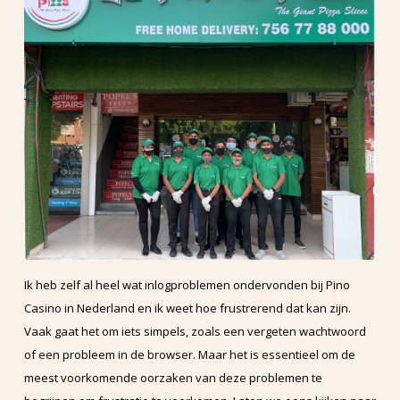
Ik heb zelf al heel wat inlogproblemen ondervonden bij Pino
Casino in Nederland en ik weet hoe frustrerend dat kan zijn.
Vaak gaat het om iets simpels, zoals een vergeten wachtwoord
of een probleem in de browser. Maar het is essentieel om de
meest voorkomende oorzaken van deze problemen te