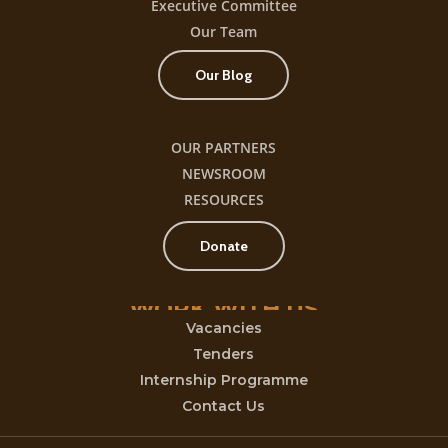
Executive Committee
Our Team
Our Blog
OUR PARTNERS
NEWSROOM
RESOURCES
Donate
WORK
WITH
US
Vacancies
Tenders
Internship Programme
Contact Us