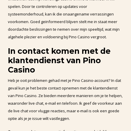
spelen. Door te controleren op updates voor
systeemonderhoud, kan ik die onaangename verrassingen
voorkomen. Goed geïnformeerd blijven stelt me in staat meer
doordachte beslissingen te nemen over mijn speeltijd, wat mijn
algehele plezier en voldoening bij Pino Casino vergroot.
In contact komen met de
klantendienst van Pino
Casino
Heb je ooit problemen gehad met je Pino Casino-account? In dat
geval kun je het beste contact opnemen met de klantendienst
van Pino Casino. Ze bieden meerdere manieren om je te helpen,
waaronder live chat, e-mail en telefoon. Ik geef de voorkeur aan
de live chat voor vlugge reacties, maar e-mail is ook een goede
optie als je je issue wilt vastleggen.