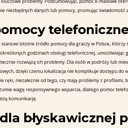
a kluczowe problemy. Podsumowując, pomoc e-mailowe ofer
e niezbędnych danych lub pomocy, promując świadomość au
pomocy telefoniczn
stanowi istotne źródło pomocy dla graczy w Polsce, którzy
 określonych godzinach obsługi telefonicznej, umożliwiają
tecznie rozwiążą ich problemy. Dla osób w podróży lub mies
wych, dzięki czemu lokalizacja nie komplikuje dostępu do 
ie ręki, niezależnie od tego, czy mają problemy z profilami,
ozumie wagę responsywnego wsparcia, dlatego pomoc telefo
istą komunikację.
dla błyskawicznej