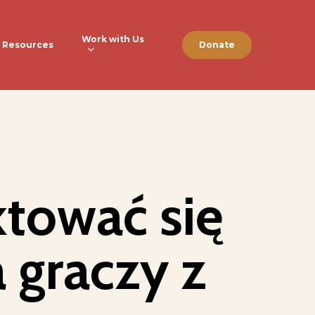
Work with Us
Resources
Donate
ktować się
 graczy z