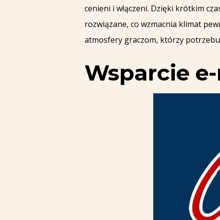
cenieni i włączeni. Dzięki krótkim c
rozwiązane, co wzmacnia klimat pew
atmosfery graczom, którzy potrzebuj
Wsparcie e-