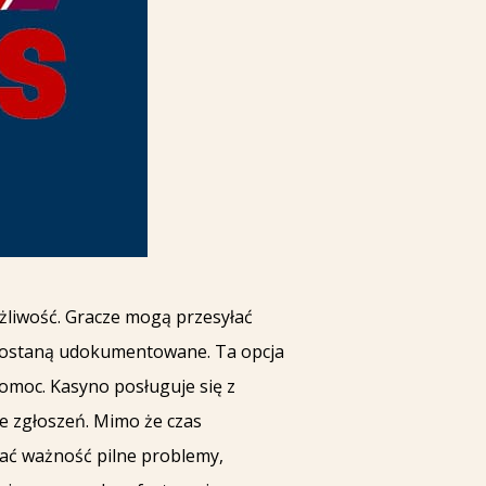
żliwość. Gracze mogą przesyłać
ci zostaną udokumentowane. Ta opcja
omoc. Kasyno posługuje się z
e zgłoszeń. Mimo że czas
ać ważność pilne problemy,