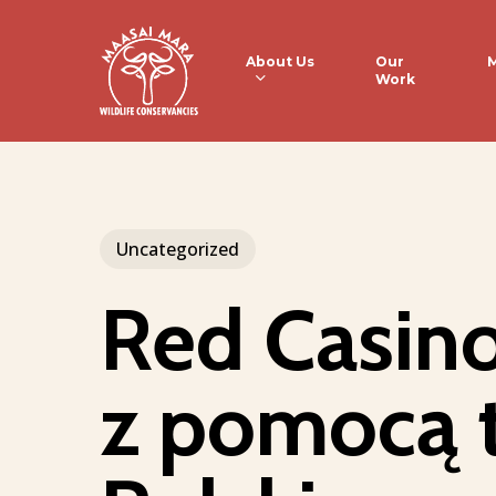
Skip
to
About Us
M
Our
Work
main
content
Uncategorized
Red Casino
z pomocą t