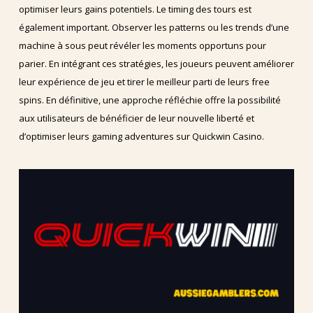
optimiser leurs gains potentiels. Le timing des tours est
également important. Observer les patterns ou les trends d’une
machine à sous peut révéler les moments opportuns pour
parier. En intégrant ces stratégies, les joueurs peuvent améliorer
leur expérience de jeu et tirer le meilleur parti de leurs free
spins. En définitive, une approche réfléchie offre la possibilité
aux utilisateurs de bénéficier de leur nouvelle liberté et
d’optimiser leurs gaming adventures sur Quickwin Casino.