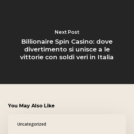
Next Post
Billionaire Spin Casino: dove
divertimento si unisce a le
vittorie con soldi veri in Italia
You May Also Like
Tuohi
Uncategorized
Casino
2026