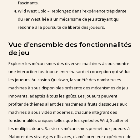
fascinants.
Wild West Gold – Replongez dans l’expérience trépidante
du Far West, liée à un mécanisme de jeu attrayant qui
résonne à la poursuite de liberté des joueurs.
Vue d’ensemble des fonctionnalités
de jeu
Explorer les mécanismes des diverses machines à sous montre
une interaction fascinante entre hasard et conception qui séduit
les joueurs. Au casino Quickwin, la variété des nombreuses
machines à sous disponibles présente des mécanismes de jeu
innovants, adaptés à tous les goûts. Les joueurs peuvent
profiter de thèmes allant des machines à fruits classiques aux
machines à sous vidéo modernes, chacune intégrant des
fonctionnalités uniques telles que les symboles Wild, Scatter et
les multiplicateurs. Saisir ces mécanismes permet aux joueurs à
élaborer des stratégies efficaces, d’améliorer leur expérience de