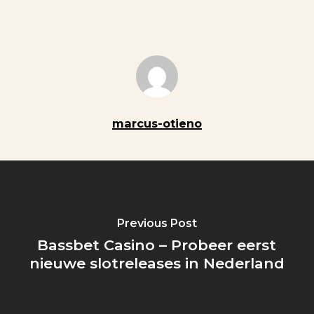
marcus-otieno
Previous Post
Bassbet Casino – Probeer eerst
nieuwe slotreleases in Nederland