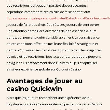
des restrictions qui peuvent paraître décourageantes ;
cependant, comprendre ces calculs de mise permet aux
https://www.annualreports.com/HostedData/AnnualReportArchive/8/
joueurs de faire des choix éclairés. Les joueurs doivent porter
une attention particulière aux ratios de pari associés à leurs
bonus, qui peuvent varier considérablement. La connaissance
de ces conditions offre une meilleure flexibilité stratégique et
permet d’optimiser ses bénéfices. En comprenant les exigences
de mise et les restrictions liées aux bonus, les joueurs peuvent
naviguer plus efficacement dans l’univers du jeu et optimiser
ainsi leur expérience globale sur Quickwin Casino.
Avantages de jouer au
casino Quickwin
Alors que les joueurs recherchent une expérience de jeu
palpitante, Quickwin Casino se démarque par une série d’atouts