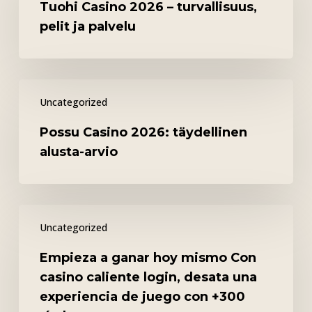
Tuohi Casino 2026 – turvallisuus,
–
pelit ja palvelu
turvallisuus,
pelit
ja
Possu
palvelu
Uncategorized
Casino
2026:
Possu Casino 2026: täydellinen
täydellinen
alusta-arvio
alusta-
arvio
Empieza
Uncategorized
a
ganar
Empieza a ganar hoy mismo Con
hoy
casino caliente login, desata una
mismo
experiencia de juego con +300
Con