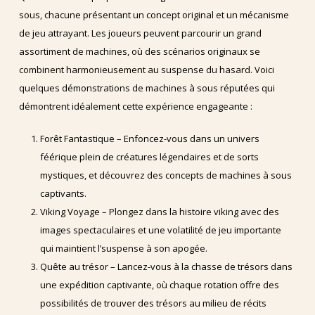
sous, chacune présentant un concept original et un mécanisme
de jeu attrayant. Les joueurs peuvent parcourir un grand
assortiment de machines, où des scénarios originaux se
combinent harmonieusement au suspense du hasard. Voici
quelques démonstrations de machines à sous réputées qui
démontrent idéalement cette expérience engageante :
Forêt Fantastique – Enfoncez-vous dans un univers
féérique plein de créatures légendaires et de sorts
mystiques, et découvrez des concepts de machines à sous
captivants.
Viking Voyage – Plongez dans la histoire viking avec des
images spectaculaires et une volatilité de jeu importante
qui maintient l’suspense à son apogée.
Quête au trésor – Lancez-vous à la chasse de trésors dans
une expédition captivante, où chaque rotation offre des
possibilités de trouver des trésors au milieu de récits