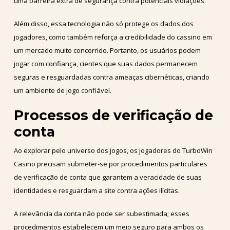
uma barreira extra de segurança contra potenciais violações.
Além disso, essa tecnologia não só protege os dados dos
jogadores, como também reforça a credibilidade do cassino em
um mercado muito concorrido. Portanto, os usuários podem
jogar com confiança, cientes que suas dados permanecem
seguras e resguardadas contra ameaças cibernéticas, criando
um ambiente de jogo confiável.
Processos de verificação de
conta
Ao explorar pelo universo dos jogos, os jogadores do TurboWin
Casino precisam submeter-se por procedimentos particulares
de verificação de conta que garantem a veracidade de suas
identidades e resguardam a site contra ações ilícitas.
A relevância da conta não pode ser subestimada; esses
procedimentos estabelecem um meio seguro para ambos os