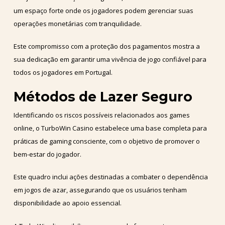
um espaço forte onde os jogadores podem gerenciar suas
operações monetárias com tranquilidade.
Este compromisso com a proteção dos pagamentos mostra a
sua dedicação em garantir uma vivência de jogo confiável para
todos os jogadores em Portugal.
Métodos de Lazer Seguro
Identificando os riscos possíveis relacionados aos games
online, o TurboWin Casino estabelece uma base completa para
práticas de gaming consciente, com o objetivo de promover o
bem-estar do jogador.
Este quadro inclui ações destinadas a combater o dependência
em jogos de azar, assegurando que os usuários tenham
disponibilidade ao apoio essencial.