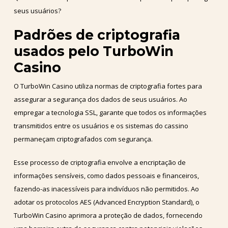
seus usuários?
Padrões de criptografia
usados pelo TurboWin
Casino
O TurboWin Casino utiliza normas de criptografia fortes para
assegurar a segurança dos dados de seus usuários. Ao
empregar a tecnologia SSL, garante que todos os informações
transmitidos entre os usuários e os sistemas do cassino
permaneçam criptografados com segurança.
Esse processo de criptografia envolve a encriptação de
informações sensíveis, como dados pessoais e financeiros,
fazendo-as inacessíveis para indivíduos não permitidos. Ao
adotar os protocolos AES (Advanced Encryption Standard), o
TurboWin Casino aprimora a proteção de dados, fornecendo