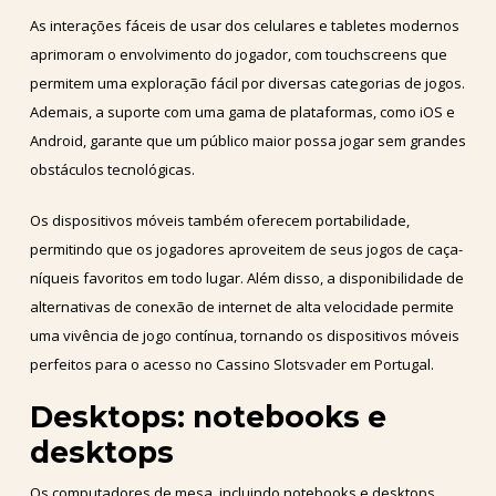
As interações fáceis de usar dos celulares e tabletes modernos
aprimoram o envolvimento do jogador, com touchscreens que
permitem uma exploração fácil por diversas categorias de jogos.
Ademais, a suporte com uma gama de plataformas, como iOS e
Android, garante que um público maior possa jogar sem grandes
obstáculos tecnológicas.
Os dispositivos móveis também oferecem portabilidade,
permitindo que os jogadores aproveitem de seus jogos de caça-
níqueis favoritos em todo lugar. Além disso, a disponibilidade de
alternativas de conexão de internet de alta velocidade permite
uma vivência de jogo contínua, tornando os dispositivos móveis
perfeitos para o acesso no Cassino Slotsvader em Portugal.
Desktops: notebooks e
desktops
Os computadores de mesa, incluindo notebooks e desktops,