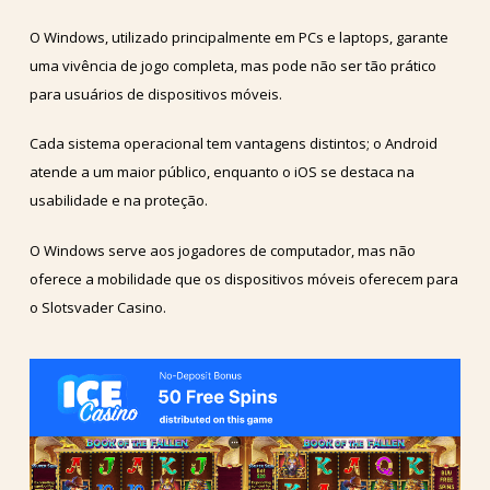
O Windows, utilizado principalmente em PCs e laptops, garante
uma vivência de jogo completa, mas pode não ser tão prático
para usuários de dispositivos móveis.
Cada sistema operacional tem vantagens distintos; o Android
atende a um maior público, enquanto o iOS se destaca na
usabilidade e na proteção.
O Windows serve aos jogadores de computador, mas não
oferece a mobilidade que os dispositivos móveis oferecem para
o Slotsvader Casino.