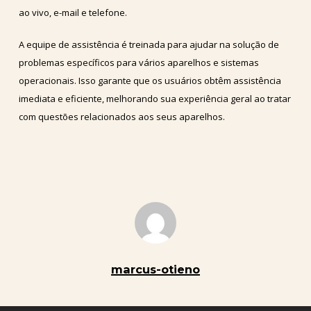
ao vivo, e-mail e telefone.
A equipe de assistência é treinada para ajudar na solução de
problemas específicos para vários aparelhos e sistemas
operacionais. Isso garante que os usuários obtêm assistência
imediata e eficiente, melhorando sua experiência geral ao tratar
com questões relacionados aos seus aparelhos.
marcus-otieno