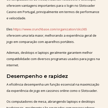
oferecem vantagens importantes para o login no Slotsvader
Casino em Portugal, principalmente em termos de performance
e velocidade.
Eles
https://www.crunchbase.com/organization/sks365
oferecem uma tela maior, melhorando a experiência geral de
jogo em comparação com aparelhos portáteis.
Ademais, desktops e laptops geralmente garantem melhor
compatibilidade com diversos programas usados para jogos na
internet.
Desempenho e rapidez
A eficiência desempenha um função essencial na maximização
da experiência de jogo em cassinos online como o Slotsvader.
Os computadores de mesa, abrangendo laptops e desktops
tradicionais, geralmente são equipados com processadores