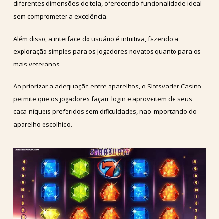
diferentes dimensões de tela, oferecendo funcionalidade ideal
sem comprometer a excelência.
Além disso, a interface do usuário é intuitiva, fazendo a
exploração simples para os jogadores novatos quanto para os
mais veteranos.
Ao priorizar a adequação entre aparelhos, o Slotsvader Casino
permite que os jogadores façam login e aproveitem de seus
caça-níqueis preferidos sem dificuldades, não importando do
aparelho escolhido.