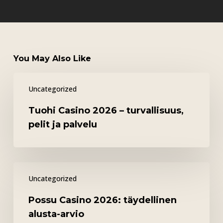
You May Also Like
Tuohi
Uncategorized
Casino
2026
Tuohi Casino 2026 – turvallisuus,
–
pelit ja palvelu
turvallisuus,
pelit
ja
Possu
palvelu
Uncategorized
Casino
2026:
Possu Casino 2026: täydellinen
täydellinen
alusta-arvio
alusta-