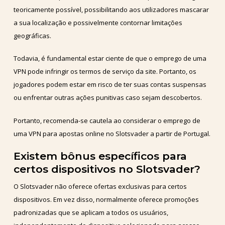
teoricamente possível, possibilitando aos utilizadores mascarar
a sua localização e possivelmente contornar limitações
geográficas.
Todavia, é fundamental estar ciente de que o emprego de uma
VPN pode infringir os termos de serviço da site. Portanto, os
jogadores podem estar em risco de ter suas contas suspensas
ou enfrentar outras ações punitivas caso sejam descobertos.
Portanto, recomenda-se cautela ao considerar o emprego de
uma VPN para apostas online no Slotsvader a partir de Portugal.
Existem bônus específicos para
certos dispositivos no Slotsvader?
O Slotsvader não oferece ofertas exclusivas para certos
dispositivos. Em vez disso, normalmente oferece promoções
padronizadas que se aplicam a todos os usuários,