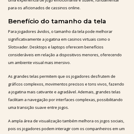
para os aficionados de cassinos online.
Benefício do tamanho da tela
Para jogadores ávidos, o tamanho da tela pode melhorar
significativamente a jogatina em casinos virtuais como o
Slotsvader. Desktops e laptops oferecem benefícios
consideráveis em relação a dispositivos menores, oferecendo
um ambiente visual mais imersivo.
As grandes telas permitem que os jogadores desfrutem de
gráficos complexos, movimentos precisos e tons vivos, fazendo
a jogatina mais cativante e agradável. Ademais, grandes telas
facilitam a navegação por interfaces complexas, possibilitando
uma transição suave entre jogos.
A ampla área de visualização também melhora os jogos sociais,
pois os jogadores podem interagir com os companheiros em um