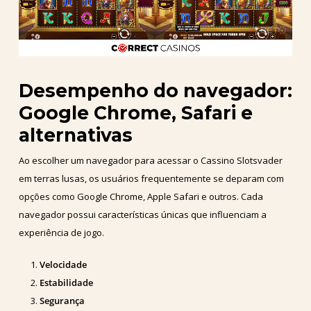
Desempenho do navegador:
Google Chrome, Safari e
alternativas
Ao escolher um navegador para acessar o Cassino Slotsvader
em terras lusas, os usuários frequentemente se deparam com
opções como Google Chrome, Apple Safari e outros. Cada
navegador possui características únicas que influenciam a
experiência de jogo.
Velocidade
Estabilidade
Segurança