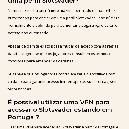
uma perfil Slotsvader?
Normalmente, há um número máximo permitido de aparelhos
autorizados para entrar em uma perfil Slotsvader. Esse número
normalmente é definido para aumentar a segurança e evitar o
acesso não autorizado.
Apesar de o limite exato possa mudar de acordo com as regras
da site, sugere-se que os jogadores consultem os termos e
condições para entender os detalhes.
Sugere-se que os jogadores controlem seus dispositivos com
cuidado para garantir acesso ininterrupto às suas contas, sem
ter restrições.
É possível utilizar uma VPN para
acessar o Slotsvader estando em
Portugal?
Usar uma VPN para aceder ao Slotsvader a partir de Portugal é