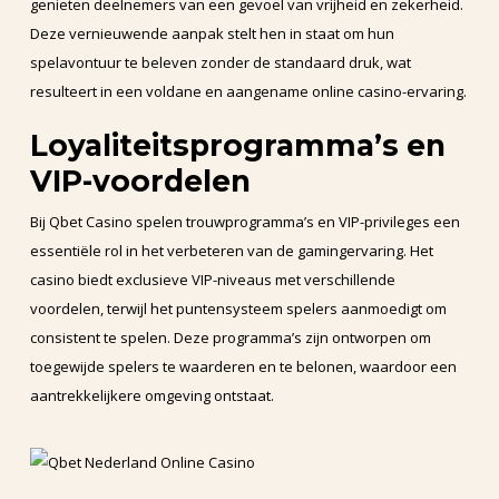
genieten deelnemers van een gevoel van vrijheid en zekerheid.
Deze vernieuwende aanpak stelt hen in staat om hun
spelavontuur te beleven zonder de standaard druk, wat
resulteert in een voldane en aangename online casino-ervaring.
Loyaliteitsprogramma’s en
VIP-voordelen
Bij Qbet Casino spelen trouwprogramma’s en VIP-privileges een
essentiële rol in het verbeteren van de gamingervaring. Het
casino biedt exclusieve VIP-niveaus met verschillende
voordelen, terwijl het puntensysteem spelers aanmoedigt om
consistent te spelen. Deze programma’s zijn ontworpen om
toegewijde spelers te waarderen en te belonen, waardoor een
aantrekkelijkere omgeving ontstaat.