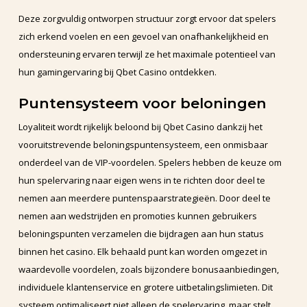
Deze zorgvuldig ontworpen structuur zorgt ervoor dat spelers
zich erkend voelen en een gevoel van onafhankelijkheid en
ondersteuning ervaren terwijl ze het maximale potentieel van
hun gamingervaring bij Qbet Casino ontdekken.
Puntensysteem voor beloningen
Loyaliteit wordt rijkelijk beloond bij Qbet Casino dankzij het
vooruitstrevende beloningspuntensysteem, een onmisbaar
onderdeel van de VIP-voordelen. Spelers hebben de keuze om
hun spelervaring naar eigen wens in te richten door deel te
nemen aan meerdere puntenspaarstrategieën. Door deel te
nemen aan wedstrijden en promoties kunnen gebruikers
beloningspunten verzamelen die bijdragen aan hun status
binnen het casino. Elk behaald punt kan worden omgezet in
waardevolle voordelen, zoals bijzondere bonusaanbiedingen,
individuele klantenservice en grotere uitbetalingslimieten. Dit
systeem optimaliseert niet alleen de spelervaring, maar stelt