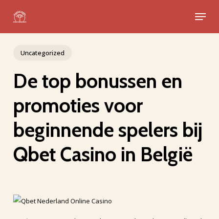
Skip
Menu
to
Close
main
Menu
content
Uncategorized
De top bonussen en
promoties voor
beginnende spelers bij
Qbet Casino in België