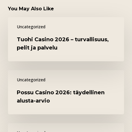
You May Also Like
Tuohi
Uncategorized
Casino
2026
Tuohi Casino 2026 – turvallisuus,
–
pelit ja palvelu
turvallisuus,
pelit
ja
Possu
palvelu
Uncategorized
Casino
2026:
Possu Casino 2026: täydellinen
täydellinen
alusta-arvio
alusta-
arvio
Empieza