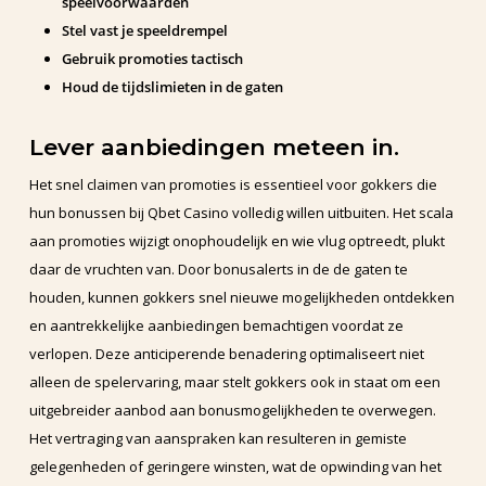
speelvoorwaarden
Stel vast je speeldrempel
Gebruik promoties tactisch
Houd de tijdslimieten in de gaten
Lever aanbiedingen meteen in.
Het snel claimen van promoties is essentieel voor gokkers die
hun bonussen bij Qbet Casino volledig willen uitbuiten. Het scala
aan promoties wijzigt onophoudelijk en wie vlug optreedt, plukt
daar de vruchten van. Door bonusalerts in de de gaten te
houden, kunnen gokkers snel nieuwe mogelijkheden ontdekken
en aantrekkelijke aanbiedingen bemachtigen voordat ze
verlopen. Deze anticiperende benadering optimaliseert niet
alleen de spelervaring, maar stelt gokkers ook in staat om een
uitgebreider aanbod aan bonusmogelijkheden te overwegen.
Het vertraging van aanspraken kan resulteren in gemiste
gelegenheden of geringere winsten, wat de opwinding van het