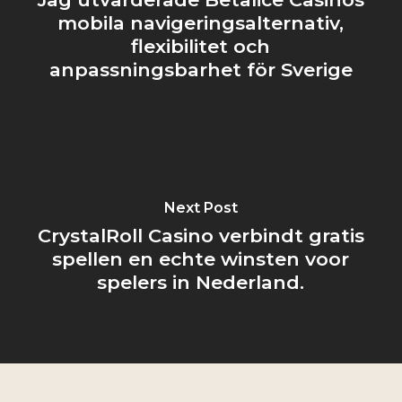
mobila navigeringsalternativ,
flexibilitet och
anpassningsbarhet för Sverige
Next Post
CrystalRoll Casino verbindt gratis
spellen en echte winsten voor
spelers in Nederland.