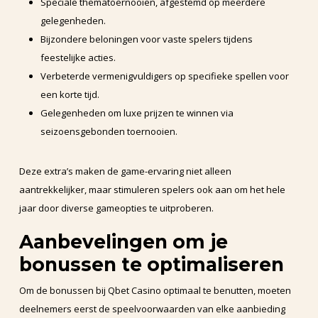
Speciale thematoernooien, afgestemd op meerdere
gelegenheden.
Bijzondere beloningen voor vaste spelers tijdens
feestelijke acties.
Verbeterde vermenigvuldigers op specifieke spellen voor
een korte tijd.
Gelegenheden om luxe prijzen te winnen via
seizoensgebonden toernooien.
Deze extra’s maken de game-ervaring niet alleen
aantrekkelijker, maar stimuleren spelers ook aan om het hele
jaar door diverse gameopties te uitproberen.
Aanbevelingen om je
bonussen te optimaliseren
Om de bonussen bij Qbet Casino optimaal te benutten, moeten
deelnemers eerst de speelvoorwaarden van elke aanbieding