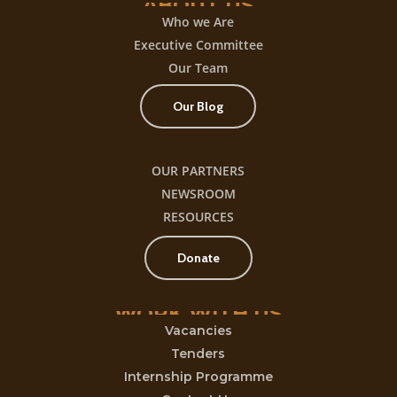
ABOUT
US
Who we Are
Executive Committee
Our Team
Our Blog
OUR PARTNERS
NEWSROOM
RESOURCES
Donate
WORK
WITH
US
Vacancies
Tenders
Internship Programme