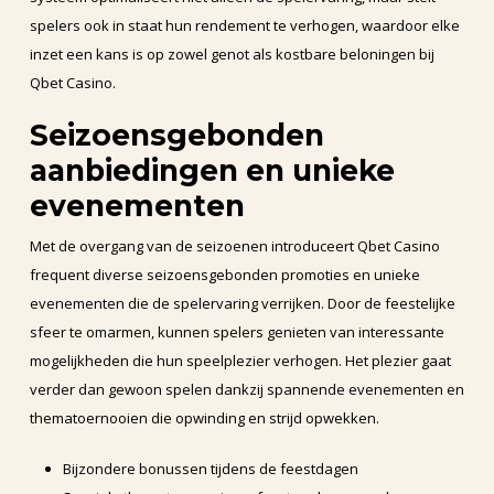
spelers ook in staat hun rendement te verhogen, waardoor elke
inzet een kans is op zowel genot als kostbare beloningen bij
Qbet Casino.
Seizoensgebonden
aanbiedingen en unieke
evenementen
Met de overgang van de seizoenen introduceert Qbet Casino
frequent diverse seizoensgebonden promoties en unieke
evenementen die de spelervaring verrijken. Door de feestelijke
sfeer te omarmen, kunnen spelers genieten van interessante
mogelijkheden die hun speelplezier verhogen. Het plezier gaat
verder dan gewoon spelen dankzij spannende evenementen en
thematoernooien die opwinding en strijd opwekken.
Bijzondere bonussen tijdens de feestdagen