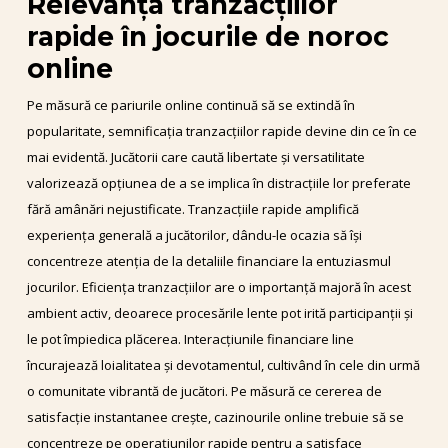
Relevanța tranzacțiilor
rapide în jocurile de noroc
online
Pe măsură ce pariurile online continuă să se extindă în
popularitate, semnificația tranzacțiilor rapide devine din ce în ce
mai evidentă. Jucătorii care caută libertate și versatilitate
valorizează opțiunea de a se implica în distracțiile lor preferate
fără amânări nejustificate. Tranzacțiile rapide amplifică
experiența generală a jucătorilor, dându-le ocazia să își
concentreze atenția de la detaliile financiare la entuziasmul
jocurilor. Eficiența tranzacțiilor are o importanță majoră în acest
ambient activ, deoarece procesările lente pot irită participanții și
le pot împiedica plăcerea. Interacțiunile financiare line
încurajează loialitatea și devotamentul, cultivând în cele din urmă
o comunitate vibrantă de jucători. Pe măsură ce cererea de
satisfacție instantanee crește, cazinourile online trebuie să se
concentreze pe operațiunilor rapide pentru a satisface