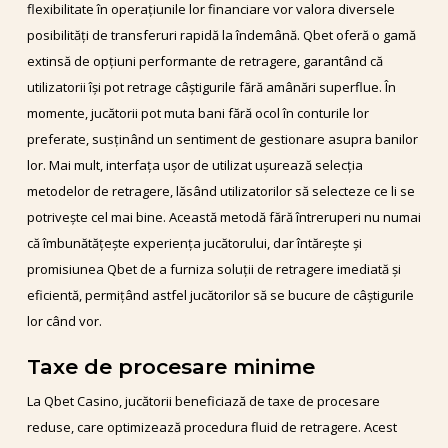
flexibilitate în operațiunile lor financiare vor valora diversele
posibilități de transferuri rapidă la îndemână. Qbet oferă o gamă
extinsă de opțiuni performante de retragere, garantând că
utilizatorii își pot retrage câștigurile fără amânări superflue. În
momente, jucătorii pot muta bani fără ocol în conturile lor
preferate, susținând un sentiment de gestionare asupra banilor
lor. Mai mult, interfața ușor de utilizat ușurează selecția
metodelor de retragere, lăsând utilizatorilor să selecteze ce li se
potrivește cel mai bine. Această metodă fără întreruperi nu numai
că îmbunătățește experiența jucătorului, dar întărește și
promisiunea Qbet de a furniza soluții de retragere imediată și
eficientă, permițând astfel jucătorilor să se bucure de câștigurile
lor când vor.
Taxe de procesare minime
La Qbet Casino, jucătorii beneficiază de taxe de procesare
reduse, care optimizează procedura fluid de retragere. Acest