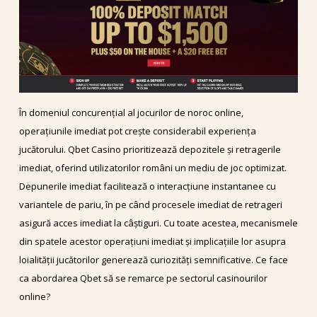
În domeniul concurențial al jocurilor de noroc online,
operațiunile imediat pot crește considerabil experiența
jucătorului. Qbet Casino prioritizează depozitele și retragerile
imediat, oferind utilizatorilor români un mediu de joc optimizat.
Depunerile imediat facilitează o interacțiune instantanee cu
variantele de pariu, în pe când procesele imediat de retrageri
asigură acces imediat la câștiguri. Cu toate acestea, mecanismele
din spatele acestor operațiuni imediat și implicațiile lor asupra
loialității jucătorilor generează curiozități semnificative. Ce face
ca abordarea Qbet să se remarce pe sectorul casinourilor
online?