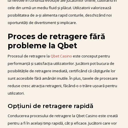
la nevoile în continuă evoluție ale jucătorilor online, cultivând în
cele din urmă un mediu fluid și plăcut. Utilizatorii valorizează
posibilitatea de a-și alimenta rapid conturile, deschizând noi
oportunități de divertisment și implicare.
Proces de retragere fără
probleme la Qbet
Procesul de retragere la
Qbet Casino
este conceput pentru
performanță și satisfacția utilizatorilor. Jucătorii pot bucura de
posibilitățile de retragere imediată, certificând că câștigurile lor
sunt accesibile fără amânări inutile. În plus, taxele de procesare
reduse cresc atracția retragerii, făcând-o o trăire ușoară pentru
utilizatori.
Opțiuni de retragere rapidă
Conducerea procesului de retragere la Qbet Casino este creată
pentru a fi în același timp rapidă, cât și eficace. Jucătorii care vor