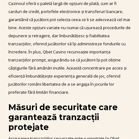
Cazinoul oferă o paletă largă de opțiuni de plată, cum ar fi
carduri de credit, portofele electronice și transferuri bancare,
garantând că jucătorii pot selecta ceea ce li se adecvează cel mai
bine. Aceste opțiuni variate nu numai că ușurează procedurile de
depunere și retragere, dar îmbunătățesc și fiabilitatea
tranzacțiilor, oferind jucătorilor să își administreze fondurile cu
încredere. În plus, Qbet Casino recunoaște importanța
tranzacțiilor prompt, asigurându-se că jucătorii își pot obține
câștigurile fără amânări inutile. Această concentrare pe acces și
eficiență îmbunătățește experiența generală de joc, oferind
jucătorilor români libertatea de a se angaja în jocurile lor
preferate fără limitări financiare.
Măsuri de securitate care
garantează tranzacții
protejate
Asigurarea tranzacțiilor securizate este o prioritate la Qbet