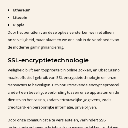
Ethereum
Litecoin
Ripple
Door het benutten van deze opties versterken we niet alleen
onze veiligheid, maar plaatsen we ons ook in de voorhoede van
de moderne gamingfinanciering.
SSL-encryptietechnologie
Veiligheid blijft een topprioriteit in online gokken, en Qbet Casino
maakt effectief gebruik van SSL-encryptietechnologie om onze
transacties te beveiligen. Dit vooruitstrevende encryptieprotocol
creëert een beveiligde verbinding tussen onze apparaten en de
dienst van het casino, zodat vertrouwelijke gegevens, zoals
creditcard- en persoonlijke informatie, privé blijven.
Door onze communicatie te versleutelen, verhindert SSL-
technologie onbevoegde inbraak en gegevenslekken, zodat we