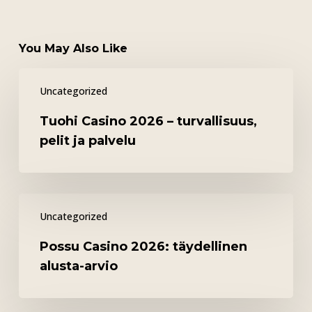
You May Also Like
Tuohi
Uncategorized
Casino
2026
Tuohi Casino 2026 – turvallisuus,
–
pelit ja palvelu
turvallisuus,
pelit
ja
Possu
palvelu
Uncategorized
Casino
2026:
Possu Casino 2026: täydellinen
täydellinen
alusta-arvio
alusta-
arvio