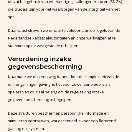
omvat het gebruik van willekeurige getallengeneratoren (RNG’s),
die cruciaal zijn voor het waarborgen van de integriteit van het
spel.
Daarnaast streven we ernaar te voldoen aan de regels van de
Nederlandse kansspelautoriteiten en onze werkwijzen af te
stemmen op de vastgestelde richtlijnen.
Verordening inzake
gegevensbescherming
Naarmate we ons een weg banen door de complexiteit van de
online gamingomgeving, is het voor zowel aanbieders als
spelers van cruciaal belang om de regelgeving inzake
gegevensbescherming te begrijpen.
Deze structuren beschermen persoonlijke informatie en
stimuleren vertrouwen, wat essentieel is voor een florerend
gaming-ecosysteem.