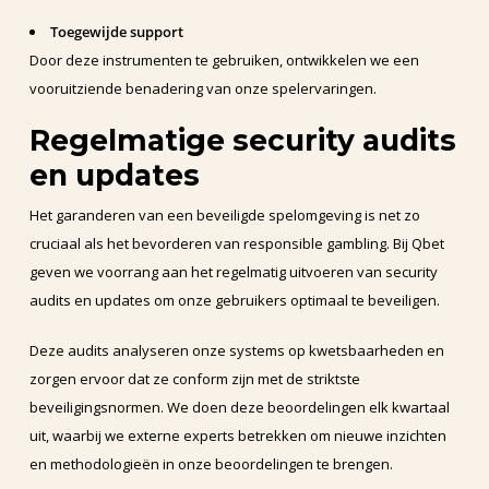
Toegewijde support
Door deze instrumenten te gebruiken, ontwikkelen we een
vooruitziende benadering van onze spelervaringen.
Regelmatige security audits
en updates
Het garanderen van een beveiligde spelomgeving is net zo
cruciaal als het bevorderen van responsible gambling. Bij Qbet
geven we voorrang aan het regelmatig uitvoeren van security
audits en updates om onze gebruikers optimaal te beveiligen.
Deze audits analyseren onze systems op kwetsbaarheden en
zorgen ervoor dat ze conform zijn met de striktste
beveiligingsnormen. We doen deze beoordelingen elk kwartaal
uit, waarbij we externe experts betrekken om nieuwe inzichten
en methodologieën in onze beoordelingen te brengen.