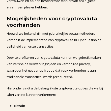
vertrouwen en op een beschermde manier van onze game-
ervaringen plezier hebben.
Mogelijkheden voor cryptovaluta
voorhanden
Hoewel we bekend zijn met gebruikelijke betaalmethoden,
verhoogt de implementatie van cryptovaluta bij Qbet Casino de
veiligheid van onze transacties.
Door te profiteren van cryptovaluta kunnen we gebruik maken
van versnelde verwerkingstijden en verhoogde privacy,
waardoor het gevaar op fraude dat vaak verbonden is aan
traditionele transacties, wordt gereduceerd.
Hieronder vindt u de belangrijkste cryptovaluta-opties die we bij
Qbet Casino kunnen verkennen:
Bitcoin