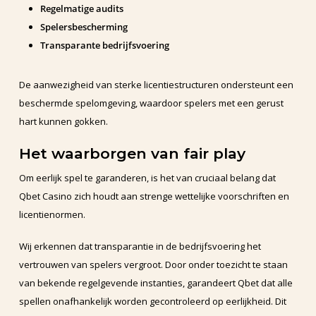
Regelmatige audits
Spelersbescherming
Transparante bedrijfsvoering
De aanwezigheid van sterke licentiestructuren ondersteunt een
beschermde spelomgeving, waardoor spelers met een gerust
hart kunnen gokken.
Het waarborgen van fair play
Om eerlijk spel te garanderen, is het van cruciaal belang dat
Qbet Casino zich houdt aan strenge wettelijke voorschriften en
licentienormen.
Wij erkennen dat transparantie in de bedrijfsvoering het
vertrouwen van spelers vergroot. Door onder toezicht te staan
van bekende regelgevende instanties, garandeert Qbet dat alle
spellen onafhankelijk worden gecontroleerd op eerlijkheid. Dit