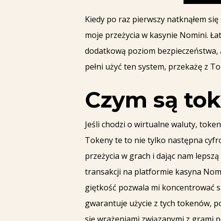
Kiedy po raz pierwszy natknąłem si
moje przeżycia w kasynie Nomini. Ła
dodatkową poziom bezpieczeństwa, ale
pełni użyć ten system, przekażę z T
Czym są tok
Jeśli chodzi o wirtualne waluty, tok
Tokeny te to nie tylko następna cyfr
przeżycia w grach i dając nam lepsz
transakcji na platformie kasyna Nom
giętkość pozwala mi koncentrować si
gwarantuje użycie z tych tokenów, po
się wrażeniami związanymi z grami p