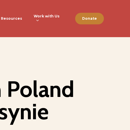
Work with Us
Resources
Donate
 Poland
asynie