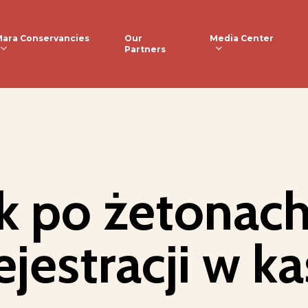
ara Conservancies
Media Center
Our
Partners
k po żetonach
jestracji w k