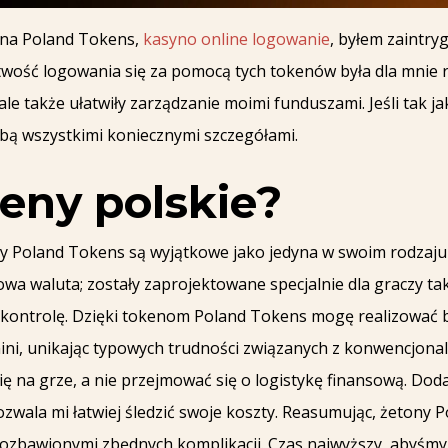
ę na Poland Tokens,
kasyno online logowanie
, byłem zaintr
twość logowania się za pomocą tych tokenów była dla mnie r
 także ułatwiły zarządzanie moimi funduszami. Jeśli tak jak
obą wszystkimi koniecznymi szczegółami.
eny polskie?
eny Poland Tokens są wyjątkowe jako jedyna w swoim rodzaju 
owa waluta; zostały zaprojektowane specjalnie dla graczy tak
ą kontrolę. Dzięki tokenom Poland Tokens mogę realizować 
ini, unikając typowych trudności związanych z konwencjona
ę na grze, a nie przejmować się o logistykę finansową. Dod
zwala mi łatwiej śledzić swoje koszty. Reasumując, żetony 
ozbawionymi zbędnych komplikacji. Czas najwyższy, abyśmy 