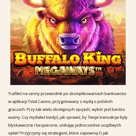
Trafiłeś na cenny przewodnik po skomplikowaniach bankowości
w aplikacji Total Casino, przygotowany z myślą o polskich
graczach. Przy tak wielu dostępnych opcjach, wybór jest bardzo
ważny. Czy myślałeś kiedyś, jak sprawić, by Twoje transakcje były
błyskawiczne i bezpieczne, unikając jednocześnie uciążliwych
opłat? Przyjrzymy się strategiom, które zapewnią Ci jak