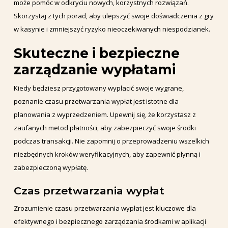
może pomóc w odkryciu nowych, korzystnych rozwiązań.
Skorzystaj z tych porad, aby ulepszyć swoje doświadczenia z gry
w kasynie i zmniejszyć ryzyko nieoczekiwanych niespodzianek.
Skuteczne i bezpieczne
zarządzanie wypłatami
Kiedy będziesz przygotowany wypłacić swoje wygrane,
poznanie czasu przetwarzania wypłat jest istotne dla
planowania z wyprzedzeniem. Upewnij się, że korzystasz z
zaufanych metod płatności, aby zabezpieczyć swoje środki
podczas transakcji. Nie zapomnij o przeprowadzeniu wszelkich
niezbędnych kroków weryfikacyjnych, aby zapewnić płynną i
zabezpieczoną wypłatę.
Czas przetwarzania wypłat
Zrozumienie czasu przetwarzania wypłat jest kluczowe dla
efektywnego i bezpiecznego zarządzania środkami w aplikacji