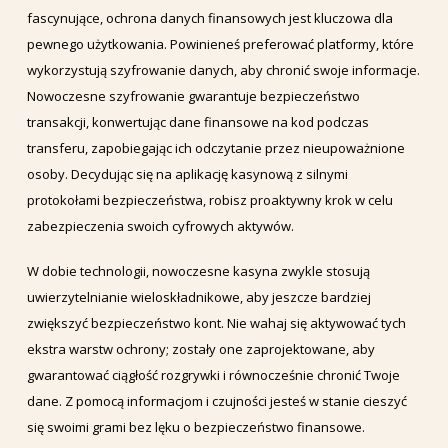
fascynujące, ochrona danych finansowych jest kluczowa dla
pewnego użytkowania. Powinieneś preferować platformy, które
wykorzystują szyfrowanie danych, aby chronić swoje informacje.
Nowoczesne szyfrowanie gwarantuje bezpieczeństwo
transakcji, konwertując dane finansowe na kod podczas
transferu, zapobiegając ich odczytanie przez nieupoważnione
osoby. Decydując się na aplikację kasynową z silnymi
protokołami bezpieczeństwa, robisz proaktywny krok w celu
zabezpieczenia swoich cyfrowych aktywów.
W dobie technologii, nowoczesne kasyna zwykle stosują
uwierzytelnianie wieloskładnikowe, aby jeszcze bardziej
zwiększyć bezpieczeństwo kont. Nie wahaj się aktywować tych
ekstra warstw ochrony; zostały one zaprojektowane, aby
gwarantować ciągłość rozgrywki i równocześnie chronić Twoje
dane. Z pomocą informacjom i czujności jesteś w stanie cieszyć
się swoimi grami bez lęku o bezpieczeństwo finansowe.