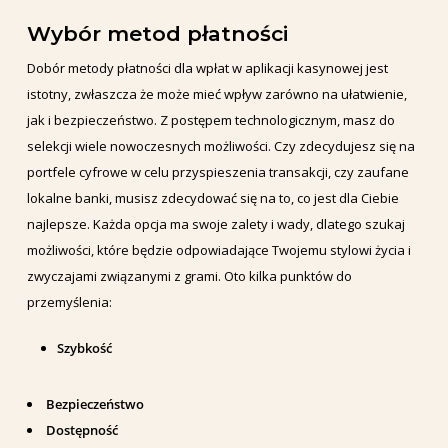
Wybór metod płatności
Dobór metody płatności dla wpłat w aplikacji kasynowej jest
istotny, zwłaszcza że może mieć wpływ zarówno na ułatwienie,
jak i bezpieczeństwo. Z postępem technologicznym, masz do
selekcji wiele nowoczesnych możliwości. Czy zdecydujesz się na
portfele cyfrowe w celu przyspieszenia transakcji, czy zaufane
lokalne banki, musisz zdecydować się na to, co jest dla Ciebie
najlepsze. Każda opcja ma swoje zalety i wady, dlatego szukaj
możliwości, które będzie odpowiadające Twojemu stylowi życia i
zwyczajami związanymi z grami. Oto kilka punktów do
przemyślenia:
Szybkość
Bezpieczeństwo
Dostępność