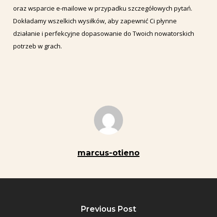
oraz wsparcie e-mailowe w przypadku szczegółowych pytań.
Dokładamy wszelkich wysiłków, aby zapewnić Ci płynne
działanie i perfekcyjne dopasowanie do Twoich nowatorskich
potrzeb w grach.
marcus-otieno
Previous Post