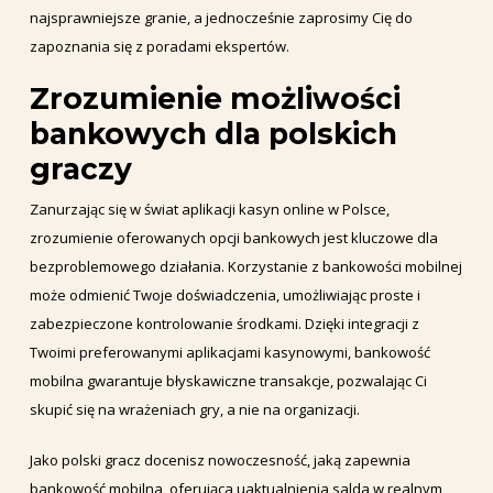
najsprawniejsze granie, a jednocześnie zaprosimy Cię do
zapoznania się z poradami ekspertów.
Zrozumienie możliwości
bankowych dla polskich
graczy
Zanurzając się w świat aplikacji kasyn online w Polsce,
zrozumienie oferowanych opcji bankowych jest kluczowe dla
bezproblemowego działania. Korzystanie z bankowości mobilnej
może odmienić Twoje doświadczenia, umożliwiając proste i
zabezpieczone kontrolowanie środkami. Dzięki integracji z
Twoimi preferowanymi aplikacjami kasynowymi, bankowość
mobilna gwarantuje błyskawiczne transakcje, pozwalając Ci
skupić się na wrażeniach gry, a nie na organizacji.
Jako polski gracz docenisz nowoczesność, jaką zapewnia
bankowość mobilna, oferująca uaktualnienia salda w realnym