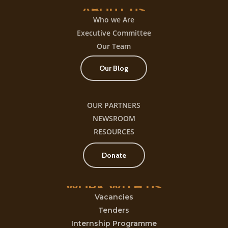
ABOUT
US
Who we Are
Executive Committee
Our Team
Our Blog
OUR PARTNERS
NEWSROOM
RESOURCES
Donate
WORK
WITH
US
Vacancies
Tenders
Internship Programme