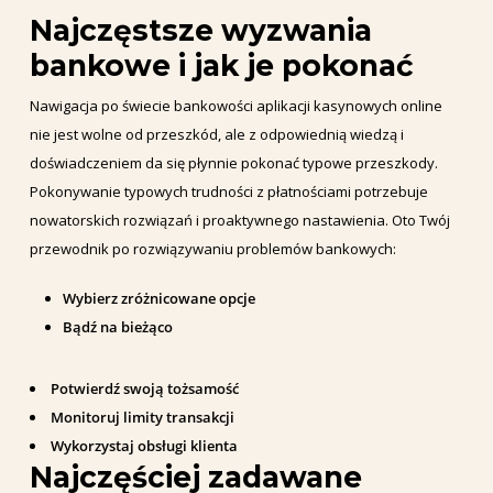
Najczęstsze wyzwania
bankowe i jak je pokonać
Nawigacja po świecie bankowości aplikacji kasynowych online
nie jest wolne od przeszkód, ale z odpowiednią wiedzą i
doświadczeniem da się płynnie pokonać typowe przeszkody.
Pokonywanie typowych trudności z płatnościami potrzebuje
nowatorskich rozwiązań i proaktywnego nastawienia. Oto Twój
przewodnik po rozwiązywaniu problemów bankowych:
Wybierz zróżnicowane opcje
Bądź na bieżąco
Potwierdź swoją tożsamość
Monitoruj limity transakcji
Wykorzystaj obsługi klienta
Najczęściej zadawane