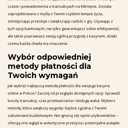
czasie i powiadomienia o transakcjach na kliknięcie. Została
zaprojektowana z myślą o Twoim szybkim tempie życia,
zmniejszając przestoje i zwiększając radość z gry. Używając z
tych opcji bankowych, nie tylko gwarantujesz sobie efektywność,
ale także poprawiasz swoją ogólną przygodę z kasynem, dzięki
czemu każda chwila ma znaczenie.
Wybór odpowiedniej
metody płatności dla
Twoich wymagań
Jak wybrać najlepszą metodę płatności dla swojego kasyna
online w Polsce? Zacznij od przeglądu dostępnych opcji. Sprawdź
koszty transakcji, czas przetwarzania i obsługę walut. Wybierz
metodę, która zwiększy wygodę i będzie zgodna z Twoimi
założeniami budżetowymi. Nie ignoruj siły opinii użytkowników –
oferują one wgląd w autentyczne przeżycia i potencjalne pułapki.