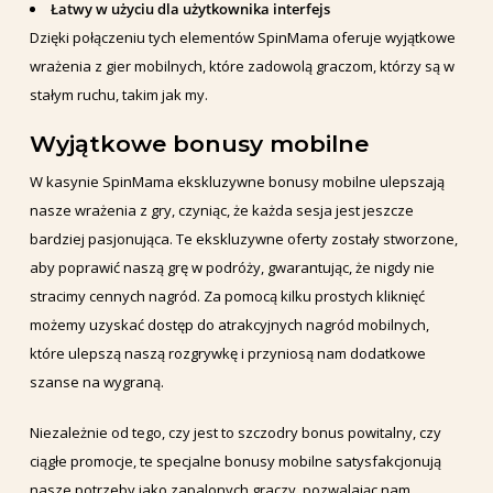
Łatwy w użyciu dla użytkownika interfejs
Dzięki połączeniu tych elementów SpinMama oferuje wyjątkowe
wrażenia z gier mobilnych, które zadowolą graczom, którzy są w
stałym ruchu, takim jak my.
Wyjątkowe bonusy mobilne
W kasynie SpinMama ekskluzywne bonusy mobilne ulepszają
nasze wrażenia z gry, czyniąc, że każda sesja jest jeszcze
bardziej pasjonująca. Te ekskluzywne oferty zostały stworzone,
aby poprawić naszą grę w podróży, gwarantując, że nigdy nie
stracimy cennych nagród. Za pomocą kilku prostych kliknięć
możemy uzyskać dostęp do atrakcyjnych nagród mobilnych,
które ulepszą naszą rozgrywkę i przyniosą nam dodatkowe
szanse na wygraną.
Niezależnie od tego, czy jest to szczodry bonus powitalny, czy
ciągłe promocje, te specjalne bonusy mobilne satysfakcjonują
nasze potrzeby jako zapalonych graczy, pozwalając nam