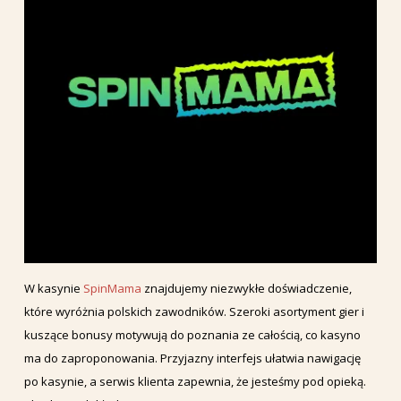
W kasynie
SpinMama
znajdujemy niezwykłe doświadczenie,
które wyróżnia polskich zawodników. Szeroki asortyment gier i
kuszące bonusy motywują do poznania ze całością, co kasyno
ma do zaproponowania. Przyjazny interfejs ułatwia nawigację
po kasynie, a serwis klienta zapewnia, że jesteśmy pod opieką.