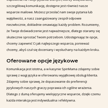
szczegółową komunikację, dostępne jest również nasze
wsparcie mailowe. Możesz przesłać nam swoje pytania lub
wątpliwości, a nasz zaangażowany zespół odpowie
niezwłocznie, dokładnie omawiając każdy problem. Rozumiemy,
że Twoje doświadczenie jest najważniejsze, dlatego staramy się
skutecznie sprostać Twoim potrzebom. Udostępniając te opcje,
chcemy zapewnić Ci jak najlepszego wsparcia, ponieważ
chcemy, abyś czuł się doceniany i wysłuchany na każdym kroku.
Oferowane opcje językowe
Komunikacja jest istotna, a w kasynie SpinMama zdajemy sobie
sprawę z wagi języka w oferowaniu wyjątkowej obsługi klienta.
Zdajemy sobie sprawę, że dopasowanie do preferencji
językowych naszych graczy poprawia ich ogólne wrażenia.
Dlatego z dumą oferujemy wielojęzyczne wsparcie, dzięki czemu
każda interakcja jest indywidualna i efektywna.