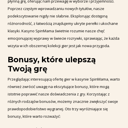
płynną grę, oferując nam przewagę w wyborze i przyjemności.
Poprzez częstym wprowadzaniu nowych tytułów, nasze
podekscytowanie nigdy nie słabnie. Eksplorując dostępną
różnorodność, z łatwością znajdujemy ukryte perełki i ukochane
klasyki. Kasyno SpinMama świetnie rozumie nasze chęć
emocjonującej wyprawy w świecie rozrywki, sprawiając, że każda
wizyta w ich obszernej kolekcji gier jest jak nowa przygoda.
Bonusy, które ulepszą
Twoją grę
Przeglądając interesującą ofertę gier w kasynie SpinMama, warto
również zwrócić uwagę na ekscytujące bonusy, które mogą
istotnie poprawić nasze doświadczenia z gry. Korzystając z
różnych rodzajów bonusów, możemy znacznie zwiększyć swoje
prawdopodobieństwo wygranej. Oto trzy wyróżniające się
bonusy, które warto rozważyć: