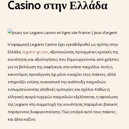
Casino στην Ελλάδα
Η εφαρμογή Legiano Casino έχει εγκαθιδρυθεί ως ηγέτης στην
Ελλάδα,
legiano-gr.com
, αξιοποιώντας προηγμένες κριτικές της
κοινότητας και αξιολογήσεις που δημιουργούνται από χρήστες
για τη βελτίωση της σαφήνειας στα online παιχνίδια. Αυτή η
καινοτόμος προσέγγιση όχι μόνο ενισχύει τους παίκτες, αλλά
επηρεάζει επίσης ουσιαστικά την ανάπτυξη παιχνιδιών
ενσωματώνοντας αληθινές εμπειρίες και σχόλια. Καθώς η
ελληνική αγορά τυχερών παιχνιδιών εξελίσσεται, η αφοσίωση
της Legiano στη συμμετοχή της κοινότητας παραμένει βασικός
παράγοντας διαφοροποίησης. Πώς επιδρά αυτό τους παίκτες
και άλλα καζίνο;