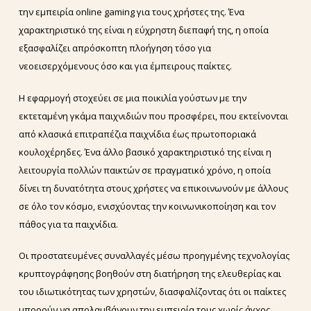
την εμπειρία online gaming για τους χρήστες της. Ένα
χαρακτηριστικό της είναι η εύχρηστη διεπαφή της, η οποία
εξασφαλίζει απρόσκοπτη πλοήγηση τόσο για
νεοεισερχόμενους όσο και για έμπειρους παίκτες.
Η εφαρμογή στοχεύει σε μια ποικιλία γούστων με την
εκτεταμένη γκάμα παιχνιδιών που προσφέρει, που εκτείνονται
από κλασικά επιτραπέζια παιχνίδια έως πρωτοποριακά
κουλοχέρηδες. Ένα άλλο βασικό χαρακτηριστικό της είναι η
λειτουργία πολλών παικτών σε πραγματικό χρόνο, η οποία
δίνει τη δυνατότητα στους χρήστες να επικοινωνούν με άλλους
σε όλο τον κόσμο, ενισχύοντας την κοινωνικοποίηση και τον
πάθος για τα παιχνίδια.
Οι προστατευμένες συναλλαγές μέσω προηγμένης τεχνολογίας
κρυπτογράφησης βοηθούν στη διατήρηση της ελευθερίας και
του ιδιωτικότητας των χρηστών, διασφαλίζοντας ότι οι παίκτες
μπορούν να απολαμβάνουν την εμπειρία τους χωρίς άγχος.