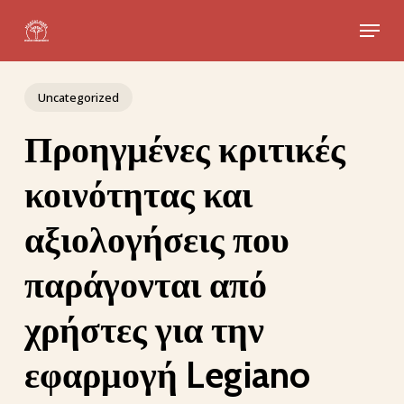
Skip
Menu
to
Close
main
Menu
content
Uncategorized
Προηγμένες κριτικές
κοινότητας και
αξιολογήσεις που
παράγονται από
χρήστες για την
εφαρμογή Legiano