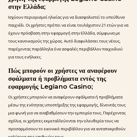
στην Ελλάδα;
Ισχύουν περιορισμοί ηλικίας για να διασφαλιστεί το υπεύθυνο
παιχνίδι. Οι χρήστες πρέπει να είναι τουλάχιστον 21 ετών για να
έχουν πρόσβαση στην εφαρμογή στην Ελλάδα, σύμφωνα με
τους κανονισμούς της χώρας. Αυτό διαφυλάσσει τους νέους,
παρέχοντας παράλληλα ένα ασφαλές περιβάλλον παιχνιδιού
για τους ενήλικες.
Πώς μπορούν οι χρήστες να αναφέρουν
σφάλματα ή προβλήματα εντός της
εφαρμογής Legiano Casino;
Οι χρήστες μπορούν να αναφέρουν σφάλματα ή προβλήματα
μέσω της ενότητας υποστήριξης της εφαρμογής, δίνοντάς τους
μια φωνή για να αναβαθμίσουν την εμπειρία τους. Παρέχοντας
σχόλια, οι χρήστες εκμεταλλεύονται την ελευθερία τους να
προσαρμόσουν το εικονικό περιβάλλον για να ανταποκριθούν
καλύτερα στις επιθυμίες τους.