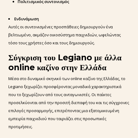
Πολιτισμικός συντονισμός
Ενδυνάμωση
Αυτές οι συντονισμένες προσπάθειες δημιουργούν ένα
βελτιωμένο, ακμάζον οικοσύστημα παιχνιδιών, ωφελώντας
τόσο τους χρήστες όσο και τους δημιουργούς.
Σύγκριση του Legiano με άλλα
online καζίνο στην Ελλάδα
Μέσα στο δυναμικό σκηνικό των online καζίνο της Ελλάδας, το
Legiano ξεχωρίζει προσφέροντας μοναδικά χαρακτηριστικά
που το ξεχωρίζουν από τους ανταγωνιστές. Οι παίκτες
προσελκύονται από την προσιτή διεπαφή του και τις σύγχρονες
επιλογές προσαρμογής, επιτρέποντας μια εξατομικευμένη
εμπειρία παιχνιδιού που ταιριάζει στις προσωπικές
προτιμήσεις.