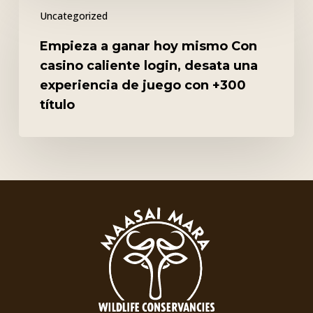
Empieza
Uncategorized
a
ganar
Empieza a ganar hoy mismo Con
hoy
casino caliente login, desata una
mismo
experiencia de juego con +300
Con
título
casino
caliente
login,
desata
una
experiencia
de
juego
con
+300
título