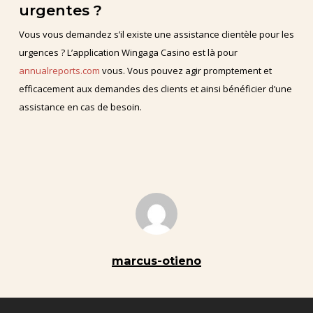
urgentes ?
Vous vous demandez s’il existe une assistance clientèle pour les
urgences ? L’application Wingaga Casino est là pour
annualreports.com
vous. Vous pouvez agir promptement et
efficacement aux demandes des clients et ainsi bénéficier d’une
assistance en cas de besoin.
marcus-otieno