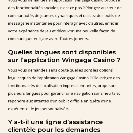
Vous vous demandez si l’application Wingaga Casino propose
des fonctionnalités sociales, n’est-ce pas ? Plongez au cœur de
communautés de joueurs dynamiques et utilisez des outils de
messagerie instantanée pour interagir avec d’autres, enrichir
votre expérience de jeu et découvrir une nouvelle façon de
communiquer en ligne avec d’autres joueurs.
Quelles langues sont disponibles
sur l’application Wingaga Casino ?
Vous vous demandez sans doute quelles sont les options
linguistiques de l’application Wingaga Casino ? Elle intègre des
fonctionnalités de localisation impressionnantes, proposant
plusieurs langues pour garantir une navigation sans heurts et
répondre aux attentes d’un public difficile en quête d’une
expérience de jeu personnalisée.
Y a-t-il une ligne d’assistance
clientèle pour les demandes