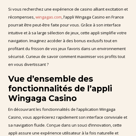
Si vous recherchez une expérience de casino alliant excitation et
récompenses,
wingagas.com
, l’appli Wingaga Casino en France
pourrait être peut-être faite pour vous. Grâce à son interface
intuitive et à sa large sélection de jeux, cette appli simplifie votre
navigation. Imaginez accéder à des bonus exclusifs tout en
profitant du frisson de vos jeux favoris dans un environnement
sécurisé. Curieux de savoir comment maximiser vos profits tout
en vous divertissant ?
Vue d’ensemble des
fonctionnalités de l’appli
Wingaga Casino
En découvrant les fonctionnalités de l’application Wingaga
Casino, vous apprécierez rapidement son interface conviviale et
sa navigation fluide. Conçue dans un souci d’innovation, cette
appli assure une expérience utilisateur à la fois naturelle et