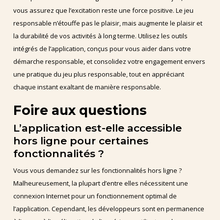
vous assurez que l’excitation reste une force positive. Le jeu
responsable n’étouffe pas le plaisir, mais augmente le plaisir et
la durabilité de vos activités à long terme. Utilisez les outils
intégrés de l’application, conçus pour vous aider dans votre
démarche responsable, et consolidez votre engagement envers
une pratique du jeu plus responsable, tout en appréciant
chaque instant exaltant de manière responsable.
Foire aux questions
L’application est-elle accessible
hors ligne pour certaines
fonctionnalités ?
Vous vous demandez sur les fonctionnalités hors ligne ?
Malheureusement, la plupart d’entre elles nécessitent une
connexion Internet pour un fonctionnement optimal de
l’application. Cependant, les développeurs sont en permanence