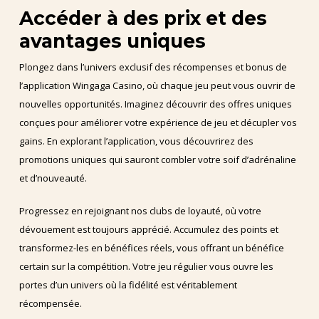
Accéder à des prix et des
avantages uniques
Plongez dans l’univers exclusif des récompenses et bonus de
l’application Wingaga Casino, où chaque jeu peut vous ouvrir de
nouvelles opportunités. Imaginez découvrir des offres uniques
conçues pour améliorer votre expérience de jeu et décupler vos
gains. En explorant l’application, vous découvrirez des
promotions uniques qui sauront combler votre soif d’adrénaline
et d’nouveauté.
Progressez en rejoignant nos clubs de loyauté, où votre
dévouement est toujours apprécié. Accumulez des points et
transformez-les en bénéfices réels, vous offrant un bénéfice
certain sur la compétition. Votre jeu régulier vous ouvre les
portes d’un univers où la fidélité est véritablement
récompensée.