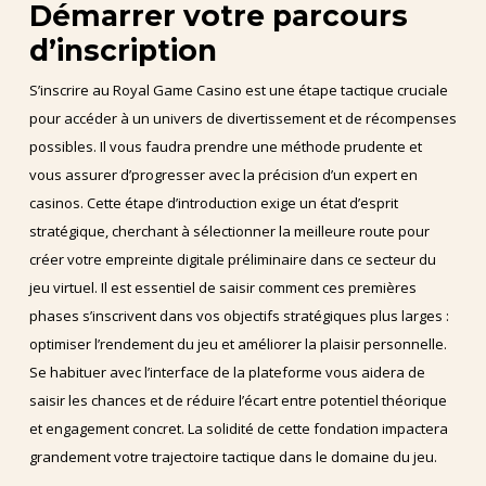
Démarrer votre parcours
d’inscription
S’inscrire au Royal Game Casino est une étape tactique cruciale
pour accéder à un univers de divertissement et de récompenses
possibles. Il vous faudra prendre une méthode prudente et
vous assurer d’progresser avec la précision d’un expert en
casinos. Cette étape d’introduction exige un état d’esprit
stratégique, cherchant à sélectionner la meilleure route pour
créer votre empreinte digitale préliminaire dans ce secteur du
jeu virtuel. Il est essentiel de saisir comment ces premières
phases s’inscrivent dans vos objectifs stratégiques plus larges :
optimiser l’rendement du jeu et améliorer la plaisir personnelle.
Se habituer avec l’interface de la plateforme vous aidera de
saisir les chances et de réduire l’écart entre potentiel théorique
et engagement concret. La solidité de cette fondation impactera
grandement votre trajectoire tactique dans le domaine du jeu.