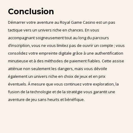
Conclusion
Démarrer votre aventure au Royal Game Casino est un pas
tactique vers un univers riche en chances. En vous
accompagnant soigneusement tout au long du parcours
d’inscription, vous ne vous limitez pas de ouvrir un compte ; vous
consolidez votre empreinte digitale grâce à une authentification
minutieuse et à des méthodes de paiement fiables. Cette assise
atténue non seulement les dangers, mais vous dévoile
également un univers riche en choix de jeux et en prix
éventuels. À mesure que vous continuez votre exploration, la
fusion de la technologie et de la stratégie vous garantit une
aventure de jeu sans heurts et bénéfique.