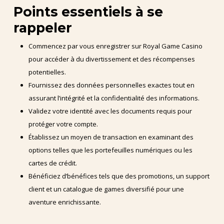
Points essentiels à se
rappeler
Commencez par vous enregistrer sur Royal Game Casino
pour accéder à du divertissement et des récompenses
potentielles.
Fournissez des données personnelles exactes tout en
assurant l’intégrité et la confidentialité des informations.
Validez votre identité avec les documents requis pour
protéger votre compte.
Établissez un moyen de transaction en examinant des
options telles que les portefeuilles numériques ou les
cartes de crédit.
Bénéficiez d’bénéfices tels que des promotions, un support
client et un catalogue de games diversifié pour une
aventure enrichissante.