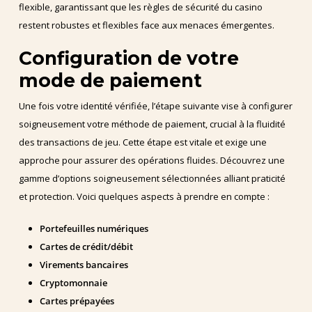
flexible, garantissant que les règles de sécurité du casino
restent robustes et flexibles face aux menaces émergentes.
Configuration de votre
mode de paiement
Une fois votre identité vérifiée, l’étape suivante vise à configurer
soigneusement votre méthode de paiement, crucial à la fluidité
des transactions de jeu. Cette étape est vitale et exige une
approche pour assurer des opérations fluides. Découvrez une
gamme d’options soigneusement sélectionnées alliant praticité
et protection. Voici quelques aspects à prendre en compte :
Portefeuilles numériques
Cartes de crédit/débit
Virements bancaires
Cryptomonnaie
Cartes prépayées