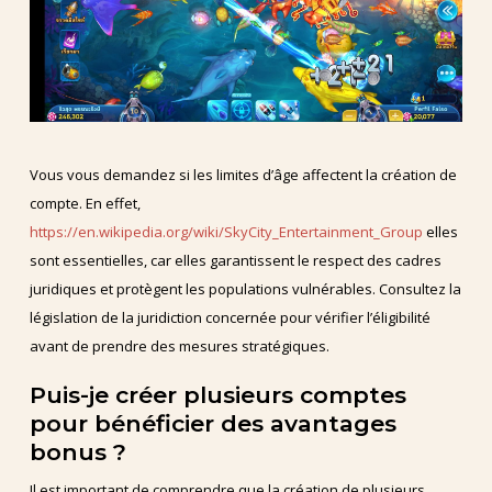
Vous vous demandez si les limites d’âge affectent la création de
compte. En effet,
https://en.wikipedia.org/wiki/SkyCity_Entertainment_Group
elles
sont essentielles, car elles garantissent le respect des cadres
juridiques et protègent les populations vulnérables. Consultez la
législation de la juridiction concernée pour vérifier l’éligibilité
avant de prendre des mesures stratégiques.
Puis-je créer plusieurs comptes
pour bénéficier des avantages
bonus ?
Il est important de comprendre que la création de plusieurs