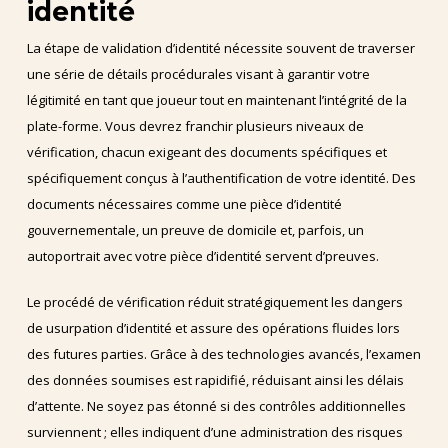
identité
La étape de validation d’identité nécessite souvent de traverser
une série de détails procédurales visant à garantir votre
légitimité en tant que joueur tout en maintenant l’intégrité de la
plate-forme. Vous devrez franchir plusieurs niveaux de
vérification, chacun exigeant des documents spécifiques et
spécifiquement conçus à l’authentification de votre identité. Des
documents nécessaires comme une pièce d’identité
gouvernementale, un preuve de domicile et, parfois, un
autoportrait avec votre pièce d’identité servent d’preuves.
Le procédé de vérification réduit stratégiquement les dangers
de usurpation d’identité et assure des opérations fluides lors
des futures parties. Grâce à des technologies avancés, l’examen
des données soumises est rapidifié, réduisant ainsi les délais
d’attente. Ne soyez pas étonné si des contrôles additionnelles
surviennent ; elles indiquent d’une administration des risques