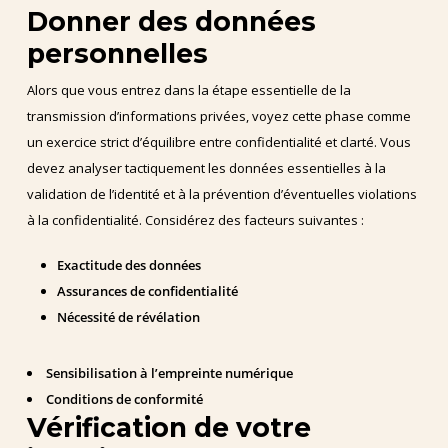
Donner des données
personnelles
Alors que vous entrez dans la étape essentielle de la
transmission d’informations privées, voyez cette phase comme
un exercice strict d’équilibre entre confidentialité et clarté. Vous
devez analyser tactiquement les données essentielles à la
validation de l’identité et à la prévention d’éventuelles violations
à la confidentialité. Considérez des facteurs suivantes :
Exactitude des données
Assurances de confidentialité
Nécessité de révélation
Sensibilisation à l’empreinte numérique
Conditions de conformité
Vérification de votre