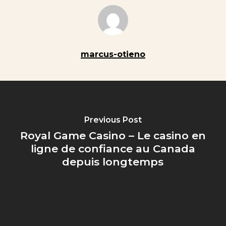
marcus-otieno
Previous Post
Royal Game Casino – Le casino en
ligne de confiance au Canada
depuis longtemps