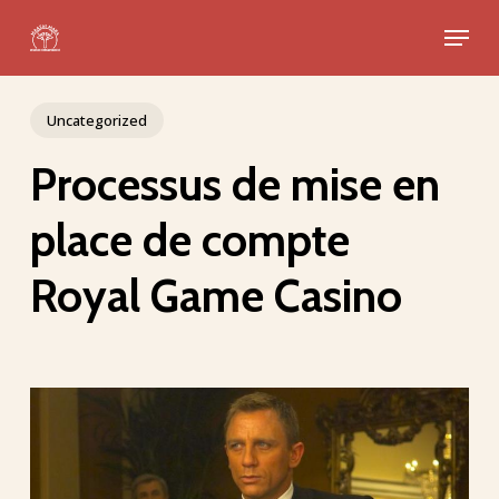
Skip
Menu
to
Close
main
Menu
content
Uncategorized
Processus de mise en
place de compte
Royal Game Casino