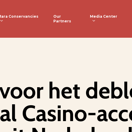
ara Conservancies
Media Center
Our
Partners
voor het deb
al Casino-acc