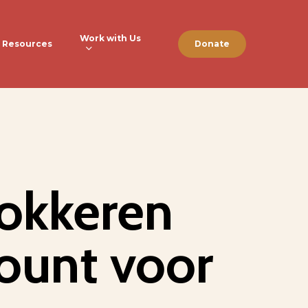
Work with Us
Resources
Donate
lokkeren
ount voor