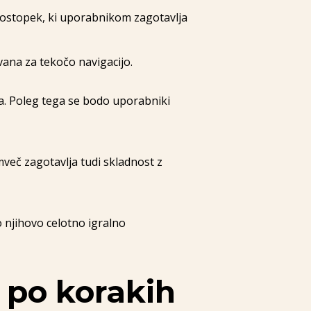
 postopek, ki uporabnikom zagotavlja
ana za tekočo navigacijo.
ta. Poleg tega se bodo uporabniki
mveč zagotavlja tudi skladnost z
jo njihovo celotno igralno
i po korakih