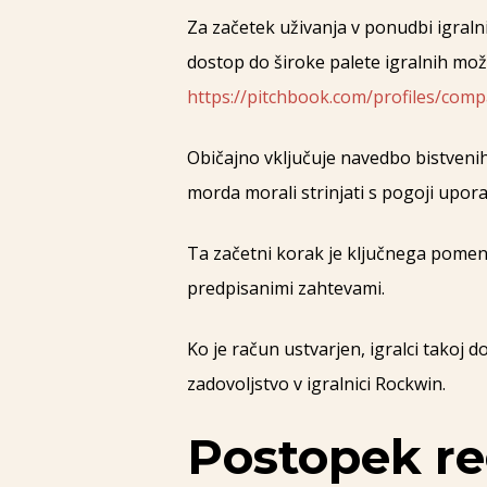
Za začetek uživanja v ponudbi igraln
dostop do široke palete igralnih možno
https://pitchbook.com/profiles/com
Običajno vključuje navedbo bistvenih
morda morali strinjati s pogoji upora
Ta začetni korak je ključnega pomena
predpisanimi zahtevami.
Ko je račun ustvarjen, igralci takoj d
zadovoljstvo v igralnici Rockwin.
Postopek reg