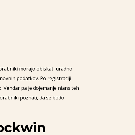
porabniki morajo obiskati uradno
snovnih podatkov. Po registraciji
o. Vendar pa je dojemanje nians teh
orabniki poznati, da se bodo
Rockwin