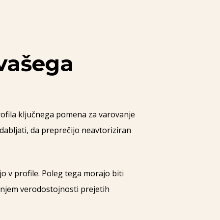
 vašega
profila ključnega pomena za varovanje
dabljati, da preprečijo neavtoriziran
o v profile. Poleg tega morajo biti
vanjem verodostojnosti prejetih