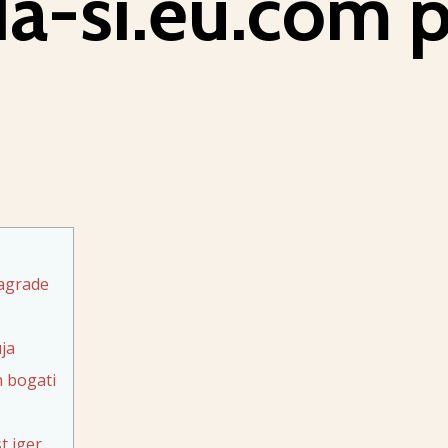
a-si.eu.com 
nagrade
ja
 bogati
t iger