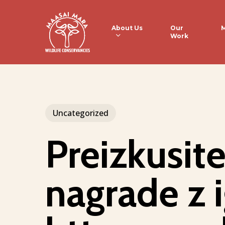
Skip
to
About Us
M
Our
Work
main
content
Uncategorized
Preizkusite
nagrade z i