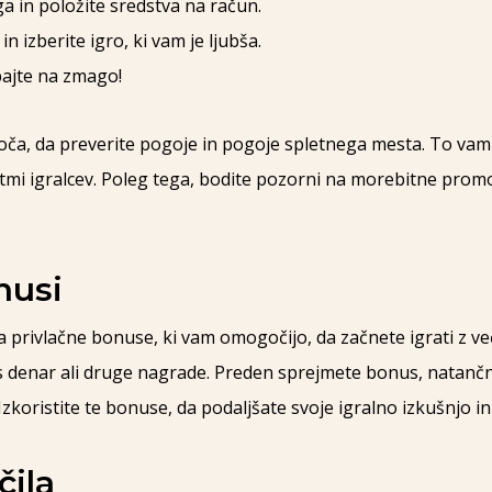
ga in položite sredstva na račun.
n izberite igro, ki vam je ljubša.
upajte na zmago!
oča, da preverite pogoje in pogoje spletnega mesta. To va
ostmi igralcev. Poleg tega, bodite pozorni na morebitne prom
nusi
rivlačne bonuse, ki vam omogočijo, da začnete igrati z več
us denar ali druge nagrade. Preden sprejmete bonus, natanč
koristite te bonuse, da podaljšate svoje igralno izkušnjo 
čila