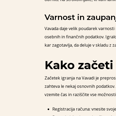
Varnost in zaupan
Vavada daje velik poudarek varnosti i
osebnih in finančnih podatkov. Igralc
kar zagotavlja, da deluje v skladu z z
Kako začeti 
Začetek igranja na Vavadi je preprost 
zahteva le nekaj osnovnih podatkov. P
vzemite čas in raziščite vse možnosti
Registracija računa: vnesite svo