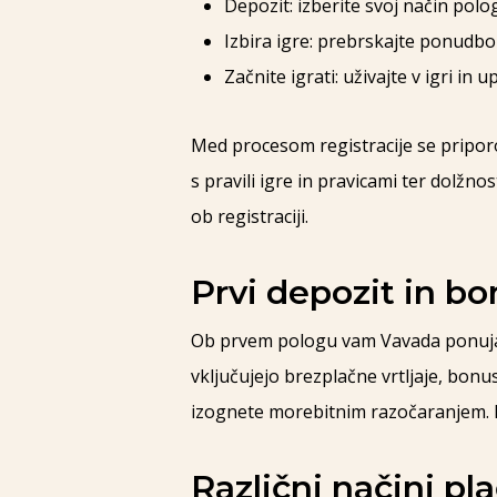
Depozit: izberite svoj način polo
Izbira igre: prebrskajte ponudbo i
Začnite igrati: uživajte v igri in 
Med procesom registracije se pripor
s pravili igre in pravicami ter dolžn
ob registraciji.
Prvi depozit in bo
Ob prvem pologu vam Vavada ponuja p
vključujejo brezplačne vrtljaje, bon
izognete morebitnim razočaranjem. Iz
Različni načini pla