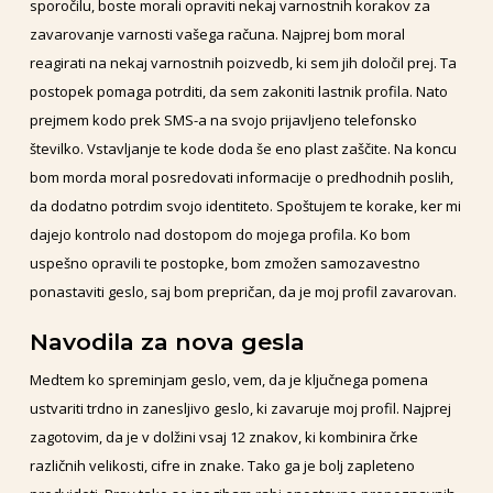
sporočilu, boste morali opraviti nekaj varnostnih korakov za
zavarovanje varnosti vašega računa. Najprej bom moral
reagirati na nekaj varnostnih poizvedb, ki sem jih določil prej. Ta
postopek pomaga potrditi, da sem zakoniti lastnik profila. Nato
prejmem kodo prek SMS-a na svojo prijavljeno telefonsko
številko. Vstavljanje te kode doda še eno plast zaščite. Na koncu
bom morda moral posredovati informacije o predhodnih poslih,
da dodatno potrdim svojo identiteto. Spoštujem te korake, ker mi
dajejo kontrolo nad dostopom do mojega profila. Ko bom
uspešno opravili te postopke, bom zmožen samozavestno
ponastaviti geslo, saj bom prepričan, da je moj profil zavarovan.
Navodila za nova gesla
Medtem ko spreminjam geslo, vem, da je ključnega pomena
ustvariti trdno in zanesljivo geslo, ki zavaruje moj profil. Najprej
zagotovim, da je v dolžini vsaj 12 znakov, ki kombinira črke
različnih velikosti, cifre in znake. Tako ga je bolj zapleteno