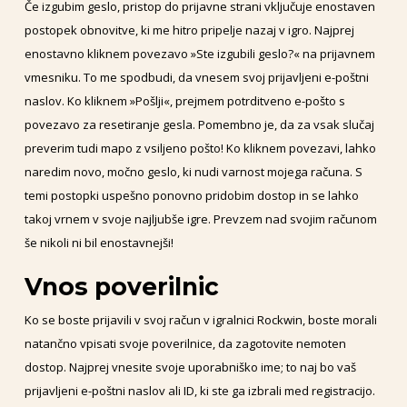
Če izgubim geslo, pristop do prijavne strani vključuje enostaven
postopek obnovitve, ki me hitro pripelje nazaj v igro. Najprej
enostavno kliknem povezavo »Ste izgubili geslo?« na prijavnem
vmesniku. To me spodbudi, da vnesem svoj prijavljeni e-poštni
naslov. Ko kliknem »Pošlji«, prejmem potrditveno e-pošto s
povezavo za resetiranje gesla. Pomembno je, da za vsak slučaj
preverim tudi mapo z vsiljeno pošto! Ko kliknem povezavi, lahko
naredim novo, močno geslo, ki nudi varnost mojega računa. S
temi postopki uspešno ponovno pridobim dostop in se lahko
takoj vrnem v svoje najljubše igre. Prevzem nad svojim računom
še nikoli ni bil enostavnejši!
Vnos poverilnic
Ko se boste prijavili v svoj račun v igralnici Rockwin, boste morali
natančno vpisati svoje poverilnice, da zagotovite nemoten
dostop. Najprej vnesite svoje uporabniško ime; to naj bo vaš
prijavljeni e-poštni naslov ali ID, ki ste ga izbrali med registracijo.