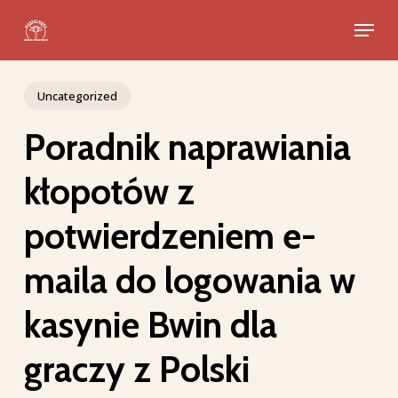
Skip
Menu
to
Close
main
Menu
content
Uncategorized
Poradnik naprawiania
kłopotów z
potwierdzeniem e-
maila do logowania w
kasynie Bwin dla
graczy z Polski