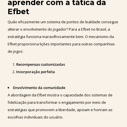
aprender com a tática da
Efbet
Quão eficazmente um sistema de pontos de lealdade consegue
alterar o envolvimento do jogador? Para a Efbet no Brasil, a
estratégia funciona maravilhosamente bem. O mecanismo da
Efbet proporciona lições importantes para outras companhias
de jogos:
Recompensas customizadas
Incorporação perfeita
Envolvimento da comunidade
A abordagem da Efbet mostra o capacidade dos sistemas de
fidelização para transformar o engajamento por meio de
estratégias que promovem a liberdade, apoiam e honram as
escolhas individuais do usuário.