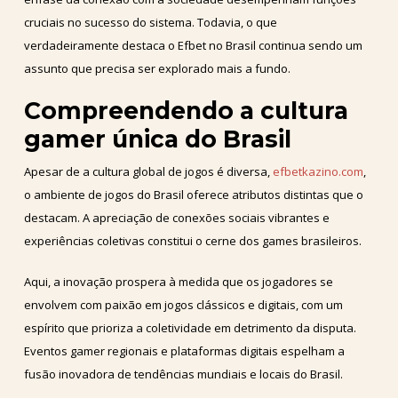
cruciais no sucesso do sistema. Todavia, o que
verdadeiramente destaca o Efbet no Brasil continua sendo um
assunto que precisa ser explorado mais a fundo.
Compreendendo a cultura
gamer única do Brasil
Apesar de a cultura global de jogos é diversa,
efbetkazino.com
,
o ambiente de jogos do Brasil oferece atributos distintas que o
destacam. A apreciação de conexões sociais vibrantes e
experiências coletivas constitui o cerne dos games brasileiros.
Aqui, a inovação prospera à medida que os jogadores se
envolvem com paixão em jogos clássicos e digitais, com um
espírito que prioriza a coletividade em detrimento da disputa.
Eventos gamer regionais e plataformas digitais espelham a
fusão inovadora de tendências mundiais e locais do Brasil.