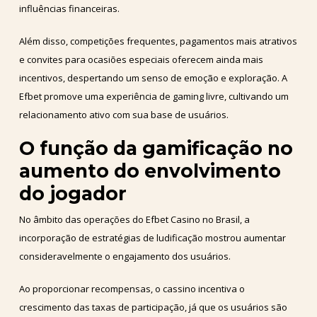
influências financeiras.
Além disso, competições frequentes, pagamentos mais atrativos
e convites para ocasiões especiais oferecem ainda mais
incentivos, despertando um senso de emoção e exploração. A
Efbet promove uma experiência de gaming livre, cultivando um
relacionamento ativo com sua base de usuários.
O função da gamificação no
aumento do envolvimento
do jogador
No âmbito das operações do Efbet Casino no Brasil, a
incorporação de estratégias de ludificação mostrou aumentar
consideravelmente o engajamento dos usuários.
Ao proporcionar recompensas, o cassino incentiva o
crescimento das taxas de participação, já que os usuários são