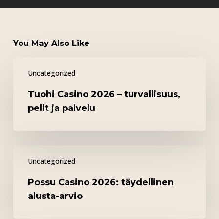
You May Also Like
Tuohi
Uncategorized
Casino
2026
Tuohi Casino 2026 – turvallisuus,
–
pelit ja palvelu
turvallisuus,
pelit
ja
Possu
palvelu
Uncategorized
Casino
2026:
Possu Casino 2026: täydellinen
täydellinen
alusta-arvio
alusta-
arvio