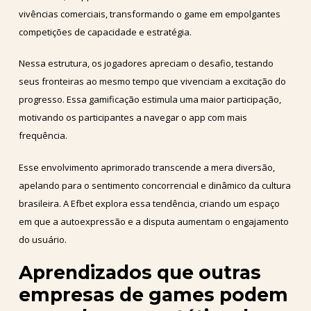
vivências comerciais, transformando o game em empolgantes
competições de capacidade e estratégia.
Nessa estrutura, os jogadores apreciam o desafio, testando
seus fronteiras ao mesmo tempo que vivenciam a excitação do
progresso. Essa gamificação estimula uma maior participação,
motivando os participantes a navegar o app com mais
frequência.
Esse envolvimento aprimorado transcende a mera diversão,
apelando para o sentimento concorrencial e dinâmico da cultura
brasileira. A Efbet explora essa tendência, criando um espaço
em que a autoexpressão e a disputa aumentam o engajamento
do usuário.
Aprendizados que outras
empresas de games podem