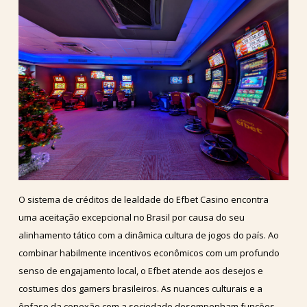
O sistema de créditos de lealdade do Efbet Casino encontra
uma aceitação excepcional no Brasil por causa do seu
alinhamento tático com a dinâmica cultura de jogos do país. Ao
combinar habilmente incentivos econômicos com um profundo
senso de engajamento local, o Efbet atende aos desejos e
costumes dos gamers brasileiros. As nuances culturais e a
ênfase da conexão com a sociedade desempenham funções