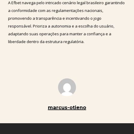
A Efbet navega pelo intricado cenário legal brasileiro garantindo
a conformidade com as regulamentações nacionais,
promovendo a transparência e incentivando o jogo
responsável. Prioriza a autonomia e a escolha do usuário,
adaptando suas operações para manter a confiança e a
liberdade dentro da estrutura regulatória.
marcus-otieno