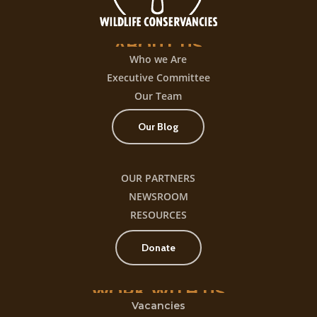
título
ABOUT
US
Who we Are
Executive Committee
Our Team
Our Blog
OUR PARTNERS
NEWSROOM
RESOURCES
Donate
WORK
WITH
US
Vacancies