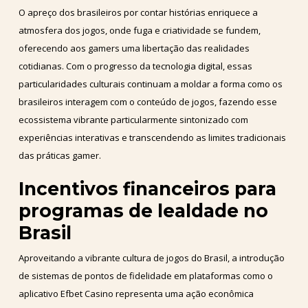
O apreço dos brasileiros por contar histórias enriquece a
atmosfera dos jogos, onde fuga e criatividade se fundem,
oferecendo aos gamers uma libertação das realidades
cotidianas. Com o progresso da tecnologia digital, essas
particularidades culturais continuam a moldar a forma como os
brasileiros interagem com o conteúdo de jogos, fazendo esse
ecossistema vibrante particularmente sintonizado com
experiências interativas e transcendendo as limites tradicionais
das práticas gamer.
Incentivos financeiros para
programas de lealdade no
Brasil
Aproveitando a vibrante cultura de jogos do Brasil, a introdução
de sistemas de pontos de fidelidade em plataformas como o
aplicativo Efbet Casino representa uma ação econômica