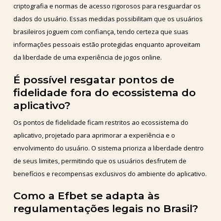
criptografia e normas de acesso rigorosos para resguardar os
dados do usuário. Essas medidas possibilitam que os usuários
brasileiros joguem com confiança, tendo certeza que suas
informações pessoais estão protegidas enquanto aproveitam
da liberdade de uma experiência de jogos online.
É possível resgatar pontos de
fidelidade fora do ecossistema do
aplicativo?
Os pontos de fidelidade ficam restritos ao ecossistema do
aplicativo, projetado para aprimorar a experiência e o
envolvimento do usuário. O sistema prioriza a liberdade dentro
de seus limites, permitindo que os usuários desfrutem de
benefícios e recompensas exclusivos do ambiente do aplicativo.
Como a Efbet se adapta às
regulamentações legais no Brasil?