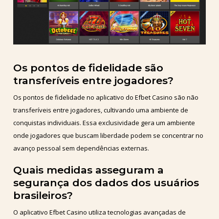
Os pontos de fidelidade são
transferíveis entre jogadores?
Os pontos de fidelidade no aplicativo do Efbet Casino são não
transferíveis entre jogadores, cultivando uma ambiente de
conquistas individuais. Essa exclusividade gera um ambiente
onde jogadores que buscam liberdade podem se concentrar no
avanço pessoal sem dependências externas.
Quais medidas asseguram a
segurança dos dados dos usuários
brasileiros?
O aplicativo Efbet Casino utiliza tecnologias avançadas de