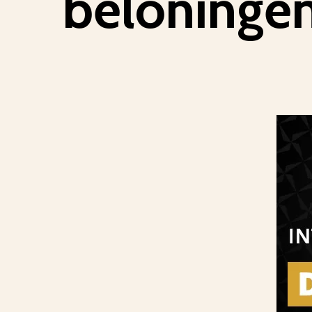
beloningen