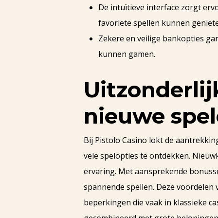
De intuïtieve interface zorgt er
favoriete spellen kunnen geniet
Zekere en veilige bankopties ga
kunnen gamen.
Uitzonderli
nieuwe spel
Bij Pistolo Casino lokt de aantrekk
vele spelopties te ontdekken. Nieu
ervaring. Met aansprekende bonussen
spannende spellen. Deze voordelen vo
beperkingen die vaak in klassieke ca