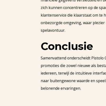
financiële gegevens versleuteld en be
zich kunnen concentreren op de span
klantenservice die klaarstaat om te 
onbezorgde omgeving, waar plezier e
spelavontuur.
Conclusie
Samenvattend onderscheidt Pistolo C
promoties die zowel nieuwe als best
iedereen, terwijl de intuïtieve inter
naar buitengewone waarde en speelpl
belonende ervaringen.