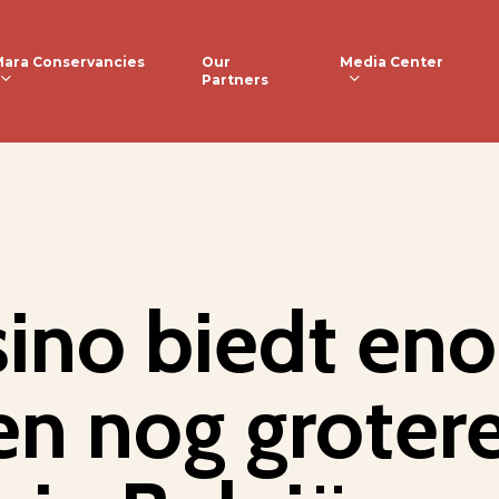
ara Conservancies
Media Center
Our
Partners
sino biedt en
n nog groter