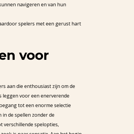
o kunnen navigeren en van hun
waardoor spelers met een gerust hart
en voor
rs aan die enthousiast zijn om de
is leggen voor een enerverende
toegang tot een enorme selectie
 in de spellen zonder de
 verschillende spelopties,