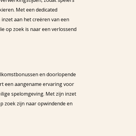
e verwerkingstijden, zodat spelers
kieren. Met een dedicated
n inzet aan het creëren van een
ie op zoek is naar een verlossend
 welkomstbonussen en doorlopende
eert een aangename ervaring voor
ilige spelomgeving. Met zijn inzet
 op zoek zijn naar opwindende en