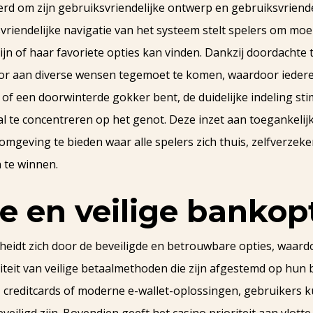
 om zijn gebruiksvriendelijke ontwerp en gebruiksvriendeli
svriendelijke navigatie van het systeem stelt spelers om moe
n of haar favoriete opties kan vinden. Dankzij doordachte 
oor aan diverse wensen tegemoet te komen, waardoor iedere
f een doorwinterde gokker bent, de duidelijke indeling stim
aal te concentreren op het genot. Deze inzet aan toegankeli
omgeving te bieden waar alle spelers zich thuis, zelfverzeke
 te winnen.
 en veilige bankop
heidt zich door de beveiligde en betrouwbare opties, waardoo
iteit van veilige betaalmethoden die zijn afgestemd op hun
, creditcards of moderne e-wallet-oplossingen, gebruikers