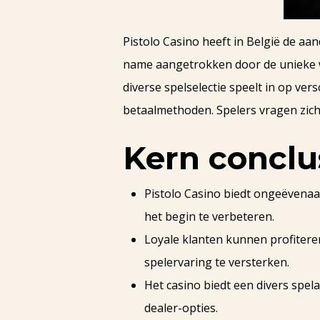
Pistolo Casino heeft in België de a
name aangetrokken door de unieke w
diverse spelselectie speelt in op ver
betaalmethoden. Spelers vragen zich
Kern conclu
Pistolo Casino biedt ongeëvenaa
het begin te verbeteren.
Loyale klanten kunnen profitere
spelervaring te versterken.
Het casino biedt een divers spel
dealer-opties.