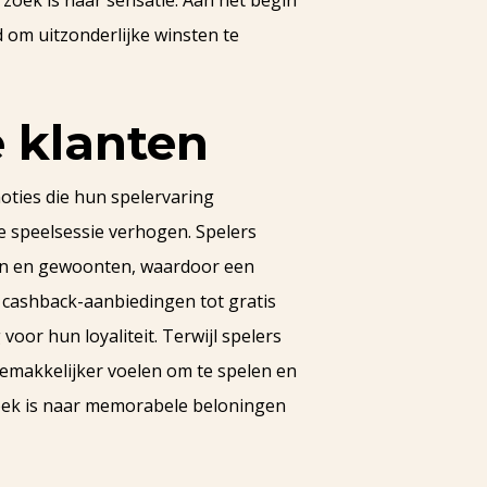
zoek is naar sensatie. Aan het begin
om uitzonderlijke winsten te
e klanten
ties die hun spelervaring
e speelsessie verhogen. Spelers
en en gewoonten, waardoor een
cashback-aanbiedingen tot gratis
oor hun loyaliteit. Terwijl spelers
emakkelijker voelen om te spelen en
zoek is naar memorabele beloningen