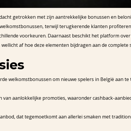
andacht getrokken met zijn aantrekkelijke bonussen en bel
elkomstbonussen, terwijl terugkerende klanten profitere
schillende voorkeuren. Daarnaast beschikt het platform over 
 wellicht af hoe deze elementen bijdragen aan de complete 
sies
rde welkomstbonussen om nieuwe spelers in België aan te 
n van aanlokkelijke promoties, waaronder cashback-aanbied
aanbod, dat tegemoetkomt aan allerlei smaken met traditione