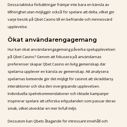
Dessa taktiska förbättringar främjar inte bara en känsla av
tillhörighet utan möjliggör också för spelare att delta, vilket gör
varje besök på Qbet Casino till en befriande och minnesvärd
upplevelse.
Ökat användarengagemang
Hur kan ökat användarengagemang påverka spelupplevelsen
på Qbet Casino? Genom att fokusera på användarnas
preferenser skapar Qbet Casino en livlig gemenskap där
spelarna upplever en känsla av gemenskap. Att analysera
spelarnas beteende gör det möjligt för casinot att skräddarsy
interaktioner och öka den övergripande upplevelsen.
Individuella spelrekommendationer och riktade kampanjer
inspirerar spelare att utforska erbjudanden som passar deras
smak, vilket utvecklar en mer livfull miljö.
Dessutom kan Qbets åtagande för intressant innehåll och