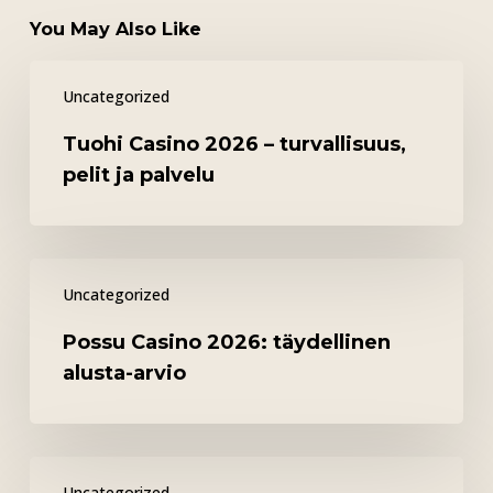
You May Also Like
Tuohi
Uncategorized
Casino
2026
Tuohi Casino 2026 – turvallisuus,
–
pelit ja palvelu
turvallisuus,
pelit
ja
Possu
palvelu
Uncategorized
Casino
2026:
Possu Casino 2026: täydellinen
täydellinen
alusta-arvio
alusta-
arvio
Empieza
Uncategorized