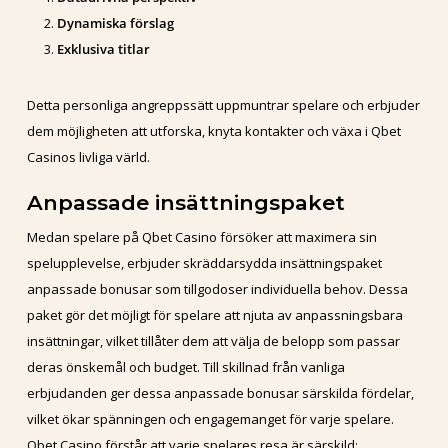
Dynamiska förslag
Exklusiva titlar
Detta personliga angreppssätt uppmuntrar spelare och erbjuder
dem möjligheten att utforska, knyta kontakter och växa i Qbet
Casinos livliga värld.
Anpassade insättningspaket
Medan spelare på Qbet Casino försöker att maximera sin
spelupplevelse, erbjuder skräddarsydda insättningspaket
anpassade bonusar som tillgodoser individuella behov. Dessa
paket gör det möjligt för spelare att njuta av anpassningsbara
insättningar, vilket tillåter dem att välja de belopp som passar
deras önskemål och budget. Till skillnad från vanliga
erbjudanden ger dessa anpassade bonusar särskilda fördelar,
vilket ökar spänningen och engagemanget för varje spelare.
Qbet Casino förstår att varje spelares resa är särskild;