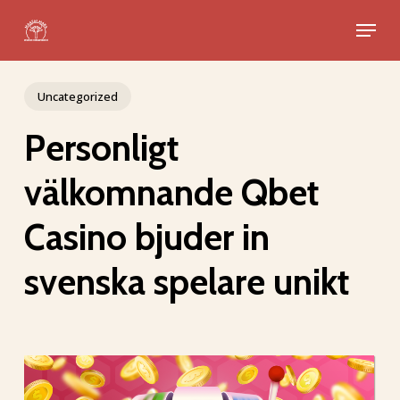
Skip
Menu
to
Close
main
Menu
content
Uncategorized
Personligt
välkomnande Qbet
Casino bjuder in
svenska spelare unikt