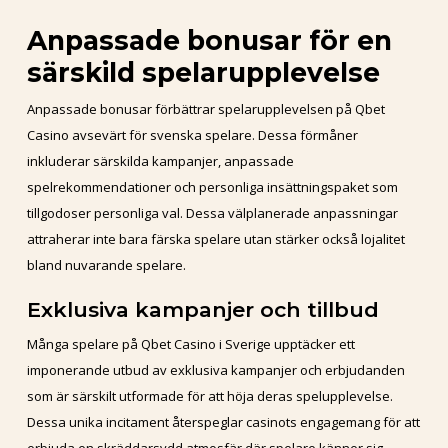
Anpassade bonusar för en
särskild spelarupplevelse
Anpassade bonusar förbättrar spelarupplevelsen på Qbet
Casino avsevärt för svenska spelare. Dessa förmåner
inkluderar särskilda kampanjer, anpassade
spelrekommendationer och personliga insättningspaket som
tillgodoser personliga val. Dessa välplanerade anpassningar
attraherar inte bara färska spelare utan stärker också lojalitet
bland nuvarande spelare.
Exklusiva kampanjer och tillbud
Många spelare på Qbet Casino i Sverige upptäcker ett
imponerande utbud av exklusiva kampanjer och erbjudanden
som är särskilt utformade för att höja deras spelupplevelse.
Dessa unika incitament återspeglar casinots engagemang för att