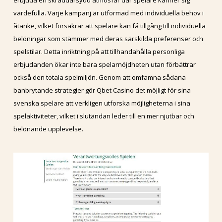
erbjuda en skräddarsydd atmosfär där spelare känner sig
värdefulla. Varje kampanj är utformad med individuella behov i
åtanke, vilket försäkrar att spelare kan få tillgång till individuella
belöningar som stämmer med deras särskilda preferenser och
spelstilar. Detta inriktning på att tillhandahålla personliga
erbjudanden ökar inte bara spelarnöjdheten utan förbättrar
också den totala spelmiljön. Genom att omfamna sådana
banbrytande strategier gör Qbet Casino det möjligt för sina
svenska spelare att verkligen utforska möjligheterna i sina
spelaktiviteter, vilket i slutändan leder till en mer njutbar och
belönande upplevelse.