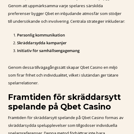
Genom att uppmärksamma varje spelares särskilda
preferenser bygger Qbet en inbjudande atmosfär som stödjer
till undersökande och involvering. Centrala strategier inkluderar:
Personlig kommunikation
Skräddarsydda kampanjer
Initiativ för samhällsengagemang
Genom dessa tillvägagångssätt skapar Qbet Casino en miljö
som firar frihet och individualitet, vilket i slutändan ger tätare
spelarrelationer.
Framtiden för skräddarsytt
spelande på Qbet Casino
Framtiden för skräddarsytt spelande på Qbet Casino formas av
skräddarsydda spelupplevelser som tillgodoser individuella
spelarpreferenser. Denna metod förbättrar inte bara