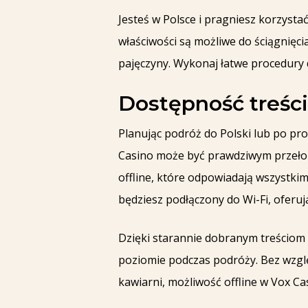
Jesteś w Polsce i pragniesz korzystać
właściwości są możliwe do ściągnięcia
pajęczyny. Wykonaj łatwe procedury d
Dostępność treści 
Planując podróż do Polski lub po pro
Casino może być prawdziwym przełome
offline, które odpowiadają wszystki
będziesz podłączony do Wi-Fi, oferują
Dzięki starannie dobranym treściom o
poziomie podczas podróży. Bez wzglę
kawiarni, możliwość offline w Vox C