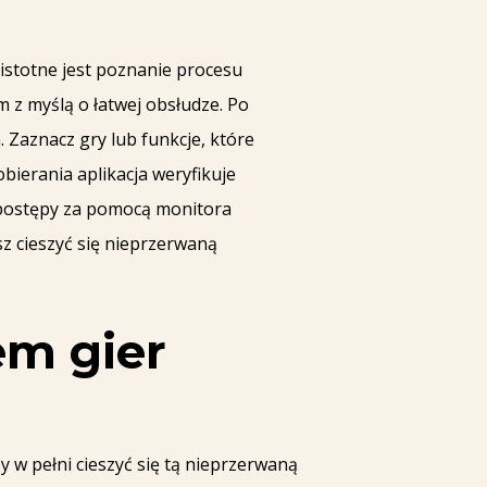
istotne jest poznanie procesu
ym z myślą o łatwej obsłudze. Po
. Zaznacz gry lub funkcje, które
ierania aplikacja weryfikuje
j postępy za pomocą monitora
z cieszyć się nieprzerwaną
em gier
y w pełni cieszyć się tą nieprzerwaną