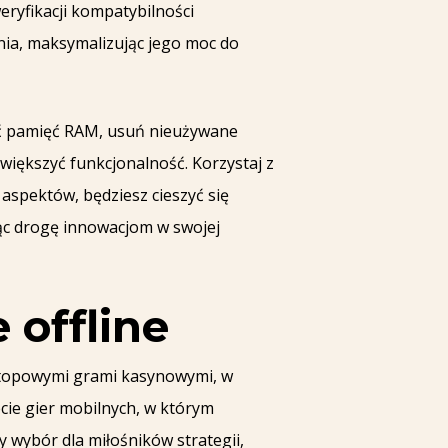
eryfikacji kompatybilności
nia, maksymalizując jego moc do
nić pamięć RAM, usuń nieużywane
zwiększyć funkcjonalność. Korzystaj z
 aspektów, będziesz cieszyć się
jąc drogę innowacjom w swojej
offline
z topowymi grami kasynowymi, w
cie gier mobilnych, w którym
 wybór dla miłośników strategii,