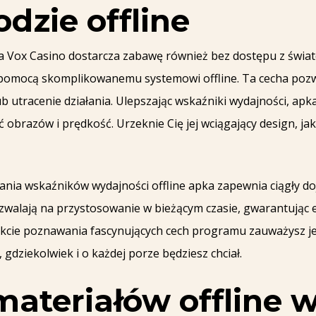
dzie offline
acja Vox Casino dostarcza zabawę również bez dostępu z świ
omocą skomplikowanemu systemowi offline. Ta cecha pozw
ub utracenie działania. Ulepszając wskaźniki wydajności, 
obrazów i prędkość. Urzeknie Cię jej wciągający design, jak
zania wskaźników wydajności offline apka zapewnia ciągły doj
zwalają na przystosowanie w bieżącym czasie, gwarantując 
cie poznawania fascynujących cech programu zauważysz je
gdziekolwiek i o każdej porze będziesz chciał.
materiałów offline 