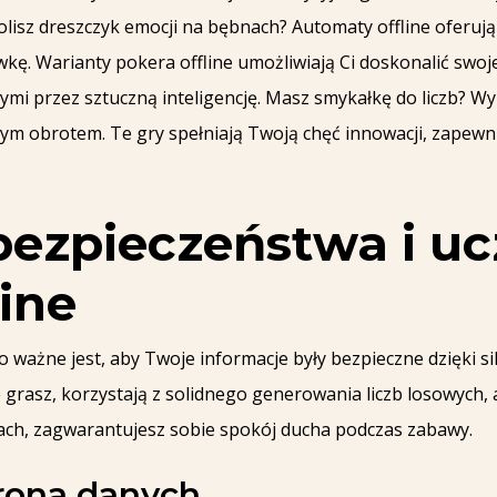
lisz dreszczyk emocji na bębnach? Automaty offline oferuj
kę. Warianty pokera offline umożliwiają Ci doskonalić swoje
mi przez sztuczną inteligencję. Masz smykałkę do liczb? Wy
dnym obrotem. Te gry spełniają Twoją chęć innowacji, zapew
ezpieczeństwa i uc
line
o ważne jest, aby Twoje informacje były bezpieczne dzięki 
e grasz, korzystają z solidnego generowania liczb losowych
tach, zagwarantujesz sobie spokój ducha podczas zabawy.
hrona danych