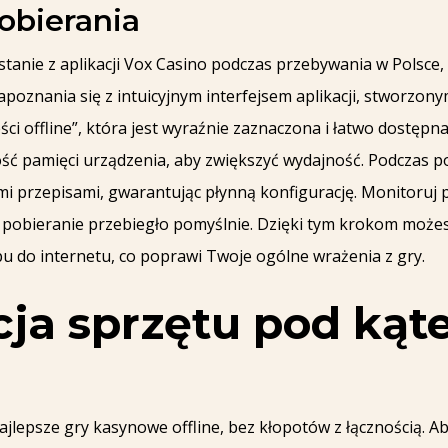
obierania
nie z aplikacji Vox Casino podczas przebywania w Polsce, 
 zapoznania się z intuicyjnym interfejsem aplikacji, stworzon
eści offline”, która jest wyraźnie zaznaczona i łatwo dostępna
ć pamięci urządzenia, aby zwiększyć wydajność. Podczas pob
mi przepisami, gwarantując płynną konfigurację. Monitoru
 pobieranie przebiegło pomyślnie. Dzięki tym krokom możes
u do internetu, co poprawi Twoje ogólne wrażenia z gry.
ja sprzętu pod kąt
ajlepsze gry kasynowe offline, bez kłopotów z łącznością. Ab