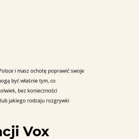
 Polsce i masz ochotę poprawić swoje
ogą być właśnie tym, co
olwiek, bez konieczności
e lub jakiego rodzaju rozgrywki
cji Vox