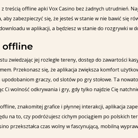
 z treścią offline apki Vox Casino bez żadnych utrudnień. Naj
, aby zabezpieczyć się, że jesteś w stanie w nie bawić się r
ownloadu w aplikacji, a będziesz w stanie do rozgrywki w do
offline
stu zwiedzając jej rozległe tereny, dostęp do zawartości kas
m. Przekonasz się, że aplikacja zwiększa komfort użytkow
m upodobaniom graczy, od slotów po gry stołowe. Ta nowato
c Ci wolność odkrywania i gry, gdy tylko najdzie Cię natchni
ffline, znakomitej grafice i płynnej interakcji, aplikacja z
du na to, czy podróżujesz cichym pociągiem po polskich tere
asino przekształca czas wolny w fascynującą, mobilną wypraw