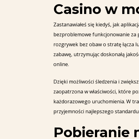
Casino w mo
Zastanawiałeś się kiedyś, jak aplik
bezproblemowe funkcjonowanie za p
rozgrywek bez obaw o stratę łącza l
zabawę, utrzymując doskonałą jakość 
online.
Dzięki możliwości śledzenia i zwięks
zaopatrzona w właściwości, które po
każdorazowego uruchomienia. W trak
przyjemności najlepszego standardu, 
Pobieranie 