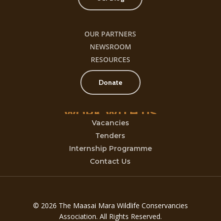
OUR PARTNERS
NEWSROOM
RESOURCES
Donate
WORK
WITH
US
Vacancies
Tenders
Internship Programme
Contact Us
© 2026 The Maasai Mara Wildlife Conservancies
Association. All Rights Reserved.