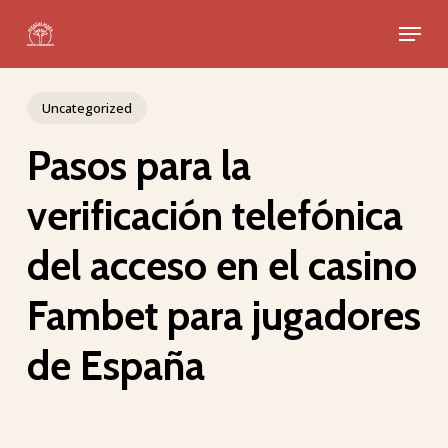
Skip
Menu
to
Close
main
Menu
content
Uncategorized
Pasos para la
verificación telefónica
del acceso en el casino
Fambet para jugadores
de España