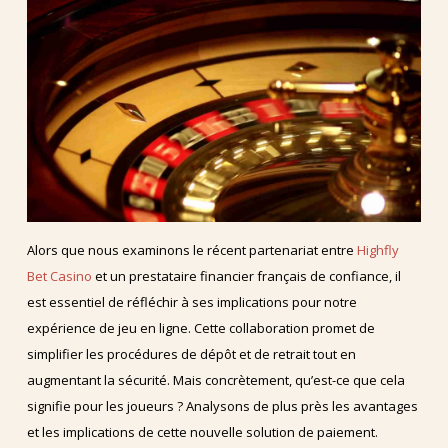
Alors que nous examinons le récent partenariat entre
Highfly
Bet Casino
et un prestataire financier français de confiance, il
est essentiel de réfléchir à ses implications pour notre
expérience de jeu en ligne. Cette collaboration promet de
simplifier les procédures de dépôt et de retrait tout en
augmentant la sécurité. Mais concrètement, qu’est-ce que cela
signifie pour les joueurs ? Analysons de plus près les avantages
et les implications de cette nouvelle solution de paiement.