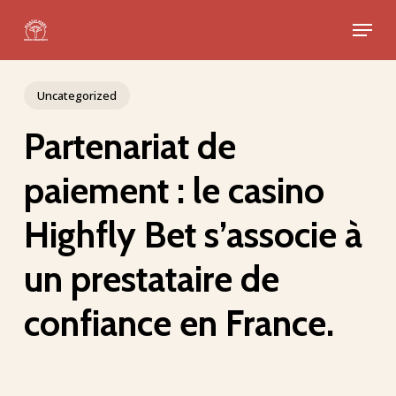
Skip
Menu
to
Close
main
Menu
content
Uncategorized
Partenariat de
paiement : le casino
Highfly Bet s’associe à
un prestataire de
confiance en France.