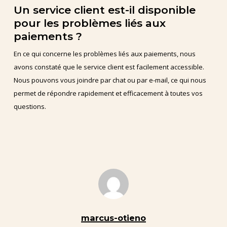
Un service client est-il disponible
pour les problèmes liés aux
paiements ?
En ce qui concerne les problèmes liés aux paiements, nous
avons constaté que le service client est facilement accessible.
Nous pouvons vous joindre par chat ou par e-mail, ce qui nous
permet de répondre rapidement et efficacement à toutes vos
questions.
marcus-otieno