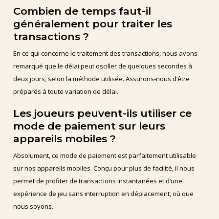
Combien de temps faut-il
généralement pour traiter les
transactions ?
En ce qui concerne le traitement des transactions, nous avons
remarqué que le délai peut osciller de quelques secondes à
deux jours, selon la méthode utilisée. Assurons-nous d’être
préparés à toute variation de délai.
Les joueurs peuvent-ils utiliser ce
mode de paiement sur leurs
appareils mobiles ?
Absolument, ce mode de paiement est parfaitement utilisable
sur nos appareils mobiles. Conçu pour plus de facilité, il nous
permet de profiter de transactions instantanées et d’une
expérience de jeu sans interruption en déplacement, où que
nous soyons.