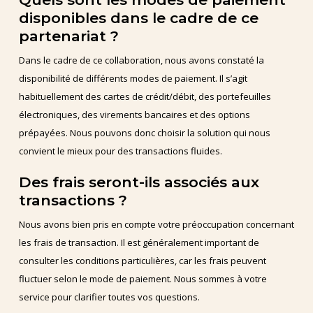
disponibles dans le cadre de ce
partenariat ?
Dans le cadre de ce collaboration, nous avons constaté la
disponibilité de différents modes de paiement. Il s’agit
habituellement des cartes de crédit/débit, des portefeuilles
électroniques, des virements bancaires et des options
prépayées. Nous pouvons donc choisir la solution qui nous
convient le mieux pour des transactions fluides.
Des frais seront-ils associés aux
transactions ?
Nous avons bien pris en compte votre préoccupation concernant
les frais de transaction. Il est généralement important de
consulter les conditions particulières, car les frais peuvent
fluctuer selon le mode de paiement. Nous sommes à votre
service pour clarifier toutes vos questions.