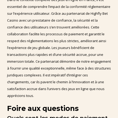
essentiel de comprendre l’impact de la conformité réglementaire
sur l’expérience utilisateur. Grâce au partenariat de Highfly Bet
Casino avec un prestataire de confiance, la sécurité et la
confiance des utilisateurs s’en trouvent améliorées. Cette
collaboration facilite les processus de paiement et garantit le
respect des réglementations les plus strictes, améliorant ainsi
l’expérience de jeu globale. Les joueurs bénéficient de
transactions plus rapides et d’une sécurité accrue, pour une
immersion totale. Ce partenariat démontre de notre engagement
à fournir une qualité exceptionnelle, même face à des structures
juridiques complexes. Il est impératif d’intégrer ces
changements, car ils pavent le chemin à l’innovation et à une
satisfaction accrue dans l’univers des jeux en ligne que nous
apprécions tous.
Foire aux questions
Quels sont les modes de paiement