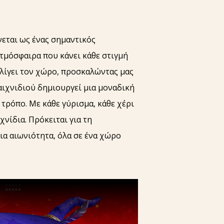
νεται ως ένας σημαντικός
ατμόσφαιρα που κάνει κάθε στιγμή
υλίγει τον χώρο, προσκαλώντας μας
αιχνιδιού δημιουργεί μια μοναδική
 τρόπο. Με κάθε γύρισμα, κάθε χέρι
νίδια. Πρόκειται για τη
ια αιωνιότητα, όλα σε ένα χώρο