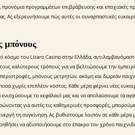
, προνόμια προγραμμάτων επιβράβευσης και εποχιακές π
ας. Ας εξερευνήσουμε πώς αυτές οι συναρπαστικές ευκαιρ
ς μπόνους
 κόσμο του Lizaro Casino στην Ελλάδα, αντιλαμβανόμαστε
τους καλύτερους τρόπους για να βελτιώσουμε την εμπειρία
περιστροφές, μπόνους μετρητών, ακόμη και δωρεάν παιχνί
ποσά χωρίς επιπλέον κόστος. Κάθε μέρα φέρνει νέες ευκαι
α ενισχύσουμε το κεφάλαιό μας και να απολαύσουμε τα αγα
ώνοντας για αυτές τις καθημερινές προσφορές, μπορούμε
ενεργή τη συγκίνηση. Ας βυθιστούμε λοιπόν σε κάθε μέρα μ
 βοηθήσει να αξιοποιήσουμε στο έπακρο τον χρόνο παιχνιδι