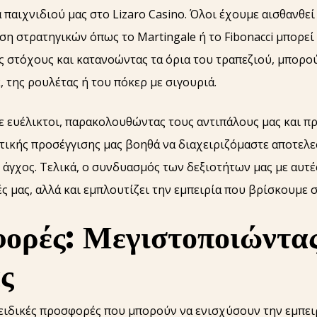
 παιχνιδιού μας στο Lizaro Casino. Όλοι έχουμε αισθανθε
η στρατηγικών όπως το Martingale ή το Fibonacci μπορεί 
ς στόχους και κατανοώντας τα όρια του τραπεζιού, μπορο
 της ρουλέτας ή του πόκερ με σιγουριά.
ε ευέλικτοι, παρακολουθώντας τους αντιπάλους μας και 
τικής προσέγγισης μας βοηθά να διαχειριζόμαστε αποτελε
 άγχος. Τελικά, ο συνδυασμός των δεξιοτήτων μας με αυτέ
ς μας, αλλά και εμπλουτίζει την εμπειρία που βρίσκουμε σ
ορές: Μεγιστοποιώντας
ς
 ειδικές προσφορές που μπορούν να ενισχύσουν την εμπει