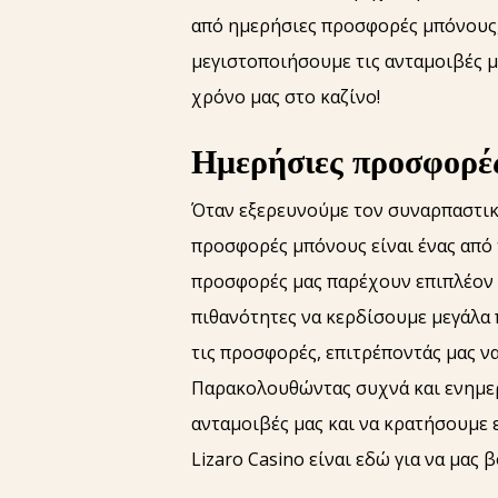
από ημερήσιες προσφορές μπόνους
μεγιστοποιήσουμε τις ανταμοιβές μ
χρόνο μας στο καζίνο!
Ημερήσιες προσφορέ
Όταν εξερευνούμε τον συναρπαστικό
προσφορές μπόνους είναι ένας από 
προσφορές μας παρέχουν επιπλέον 
πιθανότητες να κερδίσουμε μεγάλα 
τις προσφορές, επιτρέποντάς μας ν
Παρακολουθώντας συχνά και ενημερ
ανταμοιβές μας και να κρατήσουμε 
Lizaro Casino είναι εδώ για να μας