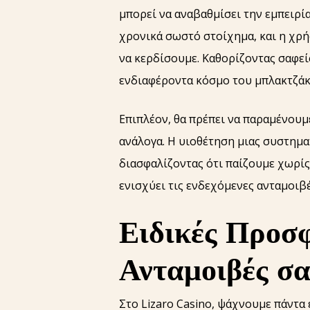
μπορεί να αναβαθμίσει την εμπειρία
χρονικά σωστό στοίχημα, και η χρήσ
να κερδίσουμε. Καθορίζοντας σαφεί
ενδιαφέροντα κόσμο του μπλακτζάκ,
Επιπλέον, θα πρέπει να παραμένουμ
ανάλογα. Η υιοθέτηση μιας συστημα
διασφαλίζοντας ότι παίζουμε χωρίς
ενισχύει τις ενδεχόμενες ανταμοιβέ
Ειδικές Προσφ
Ανταμοιβές σα
Στο Lizaro Casino, ψάχνουμε πάντα