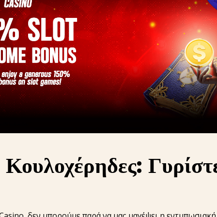
Κουλοχέρηδες: Γυρίστε
Casino, δεν μπορούμε παρά να μας μαγέψει η εντυπωσιακ