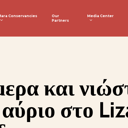
ara Conservancies
Media Center
Our
Partners
μερα και νιώσ
αύριο στο Liz