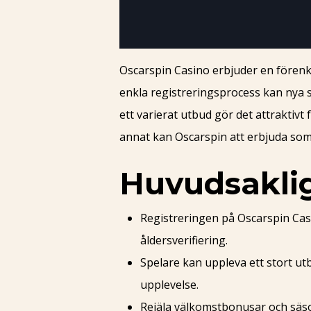
Oscarspin Casino erbjuder en förenk
enkla registreringsprocess kan nya 
ett varierat utbud gör det attraktiv
annat kan Oscarspin att erbjuda som 
Huvudsaklig
Registreringen på Oscarspin Casi
åldersverifiering.
Spelare kan uppleva ett stort ut
upplevelse.
Rejäla välkomstbonusar och säs