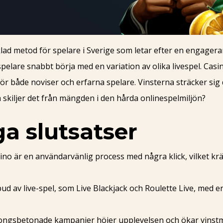
lad metod för spelare i Sverige som letar efter en engagera
spelare snabbt börja med en variation av olika livespel. Ca
t för både noviser och erfarna spelare. Vinsterna sträcker si
skiljer det från mängden i den hårda onlinespelmiljön?
a slutsatser
no är en användarvänlig process med några klick, vilket krä
bud av live-spel, som Live Blackjack och Roulette Live, med 
ongsbetonade kampanjer höjer upplevelsen och ökar vinst