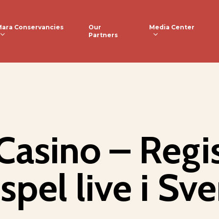
ara Conservancies
Media Center
Our
Partners
Casino – Regis
spel live i Sve