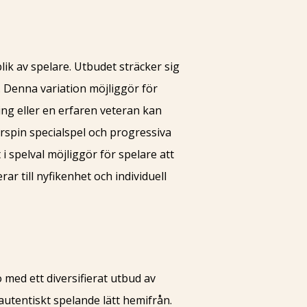
lik av spelare. Utbudet sträcker sig
ch. Denna variation möjliggör för
ing eller en erfaren veteran kan
arspin specialspel och progressiva
i spelval möjliggör för spelare att
r till nyfikenhet och individuell
 med ett diversifierat utbud av
utentiskt spelande lätt hemifrån.