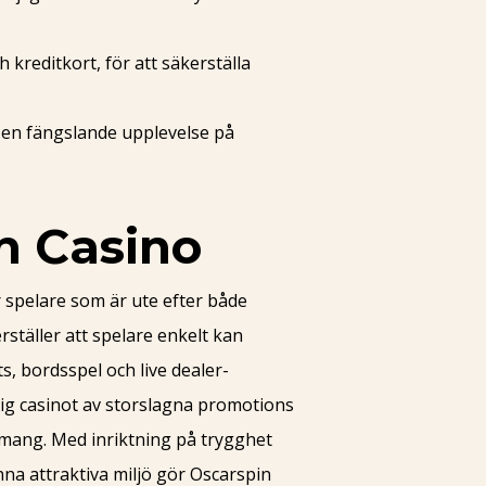
kreditkort, för att säkerställa
 en fängslande upplevelse på
n Casino
 spelare som är ute efter både
ställer att spelare enkelt kan
s, bordsspel och live dealer-
sig casinot av storslagna promotions
emang. Med inriktning på trygghet
nna attraktiva miljö gör Oscarspin