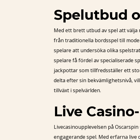
Spelutbud 
Med ett brett utbud av spel att välja
från traditionella bordsspel till mode
spelare att undersöka olika spelstra
spelare få fördel av specialiserade 
jackpottar som tillfredsställer ett s
delta efter sin bekvämlighetsnivå, vi
tillväxt i spelvärlden.
Live Casino
Livecasinoupplevelsen på Oscarspin C
engagerande spel. Med erfarna live 