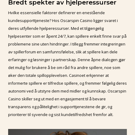
Bredt spekter av hjelperessurser
Hvilke essensielle faktorer definerer en enestående
kundesupporttjeneste? Hos Oscarspin Casino ligger svaret i
deres utfyllende hjelperessurser. Med et tilgjengelig
hjelpesenter som er åpent 24/7, kan spillere enkelt finne svar på
problemene sine uten hindringer. I tillegg fremmer integreringen
av spillerforum en samfunnsfølelse, slik at spillere kan dele
erfaringer og løsninger i partnerskap. Denne åpne dialogen gjør
det mulig for brukere å be om råd fra andre spillere, noe som
øker den totale spillopplevelsen. Casinoet erkjenner at
informerte spillere er tilfredse spillere, og fremmer følgelig deres
autonomi ved å utstyre dem med midler og kunnskap. Oscarspin
Casino skiller seg ut med en engasjement til å bevare
transparens og pålitelighet i supporttjenestene de gir, og
prioriterer til syvende og sist kundetilfredshet fremfor alt.