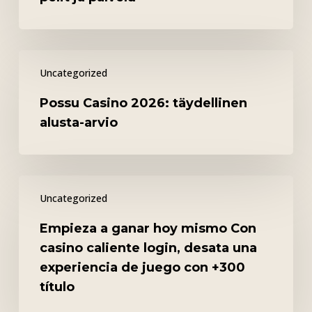
turvallisuus,
pelit
ja
Possu
palvelu
Uncategorized
Casino
2026:
Possu Casino 2026: täydellinen
täydellinen
alusta-arvio
alusta-
arvio
Empieza
Uncategorized
a
ganar
Empieza a ganar hoy mismo Con
hoy
casino caliente login, desata una
mismo
experiencia de juego con +300
Con
título
casino
caliente