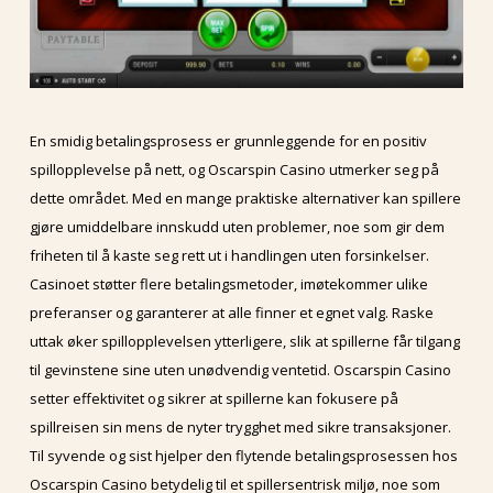
En smidig betalingsprosess er grunnleggende for en positiv
spillopplevelse på nett, og Oscarspin Casino utmerker seg på
dette området. Med en mange praktiske alternativer kan spillere
gjøre umiddelbare innskudd uten problemer, noe som gir dem
friheten til å kaste seg rett ut i handlingen uten forsinkelser.
Casinoet støtter flere betalingsmetoder, imøtekommer ulike
preferanser og garanterer at alle finner et egnet valg. Raske
uttak øker spillopplevelsen ytterligere, slik at spillerne får tilgang
til gevinstene sine uten unødvendig ventetid. Oscarspin Casino
setter effektivitet og sikrer at spillerne kan fokusere på
spillreisen sin mens de nyter trygghet med sikre transaksjoner.
Til syvende og sist hjelper den flytende betalingsprosessen hos
Oscarspin Casino betydelig til et spillersentrisk miljø, noe som