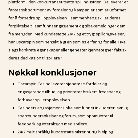
plattform i den konkurranseutsatte spillindustrien. De leverer et
fantastisk sortiment av fordeler og kampanjer som er utformet
for å forbedre spillopplevelsen. I sammenheng skiller deres
forpliktelse til samfunnsengasjement og tilbakemeldinger dem
fra mengden. Med kundestøtte 24/7 og et trygt spillomgivelser,
har Oscarspin som hensikt å gi en sømløs erfaring for alle. Hva
slags konkrete egenskaper eller tjenester kjennetegner faktisk
deres dedikasjon til spillere?
Nøkkel konklusjoner
Oscarspin Casino leverer sjenerøse fordeler og
engasjerende tilbud, og prioriterer brukertilfredshet og
forhøyer spilleropplevelsen.
Casinoets engasjement i lokalsamfunnet inkluderer jevnlig
spørreundersøkelser og forum, som oppmuntrer til
feedback og interaksjon med spillere.
24/7 multispråklig kundestøtte sikrer hurtig hjelp og