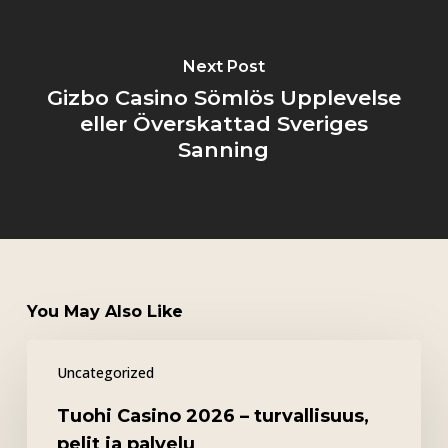
Next Post
Gizbo Casino Sömlös Upplevelse
eller Överskattad Sveriges
Sanning
You May Also Like
Tuohi
Uncategorized
Casino
2026
Tuohi Casino 2026 – turvallisuus,
–
pelit ja palvelu