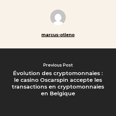
marcus-otieno
Previous Post
Évolution des cryptomonnaies :
le casino Oscarspin accepte les
transactions en cryptomonnaies
en Belgique