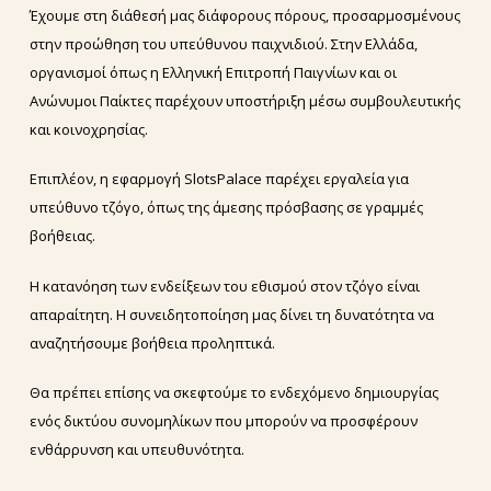
Έχουμε στη διάθεσή μας διάφορους πόρους, προσαρμοσμένους
στην προώθηση του υπεύθυνου παιχνιδιού. Στην Ελλάδα,
οργανισμοί όπως η Ελληνική Επιτροπή Παιγνίων και οι
Ανώνυμοι Παίκτες παρέχουν υποστήριξη μέσω συμβουλευτικής
και κοινοχρησίας.
Επιπλέον, η εφαρμογή SlotsPalace παρέχει εργαλεία για
υπεύθυνο τζόγο, όπως της άμεσης πρόσβασης σε γραμμές
βοήθειας.
Η κατανόηση των ενδείξεων του εθισμού στον τζόγο είναι
απαραίτητη. Η συνειδητοποίηση μας δίνει τη δυνατότητα να
αναζητήσουμε βοήθεια προληπτικά.
Θα πρέπει επίσης να σκεφτούμε το ενδεχόμενο δημιουργίας
ενός δικτύου συνομηλίκων που μπορούν να προσφέρουν
ενθάρρυνση και υπευθυνότητα.