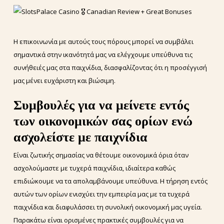
Η επικοινωνία με αυτούς τους πόρους μπορεί να συμβάλει
σημαντικά στην ικανότητά μας να ελέγχουμε υπεύθυνα τις
συνήθειές μας στα παιχνίδια, διασφαλίζοντας ότι η προσέγγισή
μας μένει ευχάριστη και βιώσιμη.
Συμβουλές για να μείνετε εντός
των οικονομικών σας ορίων ενώ
ασχολείστε με παιχνίδια
Είναι ζωτικής σημασίας να θέτουμε οικονομικά όρια όταν
ασχολούμαστε με τυχερά παιχνίδια, ιδιαίτερα καθώς
επιδιώκουμε να τα απολαμβάνουμε υπεύθυνα. Η τήρηση εντός
αυτών των ορίων ενισχύει την εμπειρία μας με τα τυχερά
παιχνίδια και διαφυλάσσει τη συνολική οικονομική μας υγεία.
Παρακάτω είναι ορισμένες πρακτικές συμβουλές για να