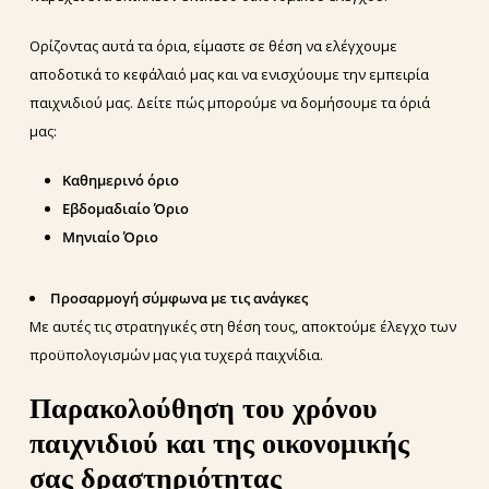
Ορίζοντας αυτά τα όρια, είμαστε σε θέση να ελέγχουμε
αποδοτικά το κεφάλαιό μας και να ενισχύουμε την εμπειρία
παιχνιδιού μας. Δείτε πώς μπορούμε να δομήσουμε τα όριά
μας:
Καθημερινό όριο
Εβδομαδιαίο Όριο
Μηνιαίο Όριο
Προσαρμογή σύμφωνα με τις ανάγκες
Με αυτές τις στρατηγικές στη θέση τους, αποκτούμε έλεγχο των
προϋπολογισμών μας για τυχερά παιχνίδια.
Παρακολούθηση του χρόνου
παιχνιδιού και της οικονομικής
σας δραστηριότητας