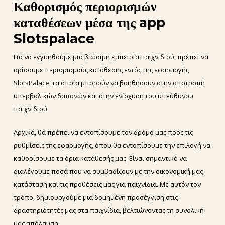
Καθορισμός περιορισμών
καταθέσεων μέσα της app
Slotspalace
Για να εγγυηθούμε μια βιώσιμη εμπειρία παιχνιδιού, πρέπει να
ορίσουμε περιορισμούς κατάθεσης εντός της εφαρμογής
SlotsPalace, τα οποία μπορούν να βοηθήσουν στην αποτροπή
υπερβολικών δαπανών και στην ενίσχυση του υπεύθυνου
παιχνιδιού.
Αρχικά, θα πρέπει να εντοπίσουμε τον δρόμο μας προς τις
ρυθμίσεις της εφαρμογής, όπου θα εντοπίσουμε την επιλογή να
καθορίσουμε τα όρια κατάθεσής μας. Είναι σημαντικό να
διαλέγουμε ποσά που να συμβαδίζουν με την οικονομική μας
κατάσταση και τις προθέσεις μας για παιχνίδια. Με αυτόν τον
τρόπο, δημιουργούμε μια δομημένη προσέγγιση στις
δραστηριότητές μας στα παιχνίδια, βελτιώνοντας τη συνολική
μας απόλαυση.