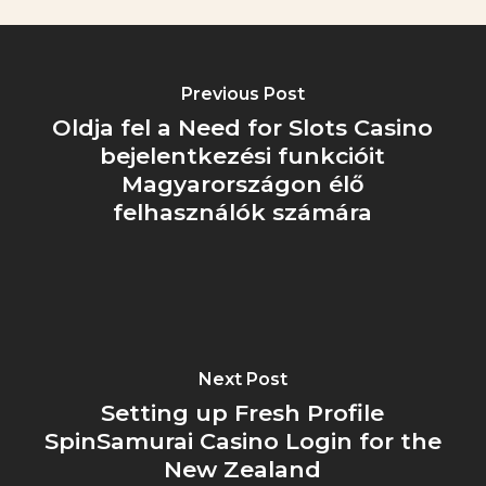
Previous Post
Oldja fel a Need for Slots Casino
bejelentkezési funkcióit
Magyarországon élő
felhasználók számára
Next Post
Setting up Fresh Profile
SpinSamurai Casino Login for the
New Zealand