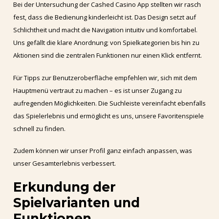
Bei der Untersuchung der Cashed Casino App stellten wir rasch
fest, dass die Bedienung kinderleicht ist. Das Design setzt auf
Schlichtheit und macht die Navigation intuitiv und komfortabel.
Uns gefällt die klare Anordnung; von Spielkategorien bis hin zu
Aktionen sind die zentralen Funktionen nur einen Klick entfernt.
Für Tipps zur Benutzeroberfläche empfehlen wir, sich mit dem
Hauptmenü vertraut zu machen – es ist unser Zugang zu
aufregenden Möglichkeiten. Die Suchleiste vereinfacht ebenfalls
das Spielerlebnis und ermöglicht es uns, unsere Favoritenspiele
schnell zu finden.
Zudem können wir unser Profil ganz einfach anpassen, was
unser Gesamterlebnis verbessert.
Erkundung der
Spielvarianten und
Funktionen