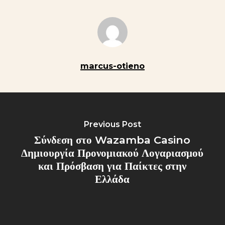
marcus-otieno
Previous Post
Σύνδεση στο Wazamba Casino
Δημιουργία Προνομιακού Λογαριασμού
και Πρόσβαση για Παίκτες στην
Ελλάδα