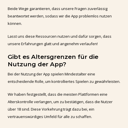
Beide Wege garantieren, dass unsere Fragen zuverlässig
beantwortet werden, sodass wir die App problemlos nutzen
können.
Lasst uns diese Ressourcen nutzen und dafür sorgen, dass
unsere Erfahrungen glatt und angenehm verlaufen!
Gibt es Altersgrenzen für die
Nutzung der App?
Bei der Nutzung der App spielen Mindestalter eine
entscheidende Rolle, um kontrolliertes Spielen zu gewährleisten.
Wir haben festgestellt, dass die meisten Plattformen eine
Alterskontrolle verlangen, um zu bestätigen, dass die Nutzer
über 18 sind. Diese Vorkehrung trägt dazu bei, ein
vertrauenswürdiges Umfeld für alle zu schaffen.