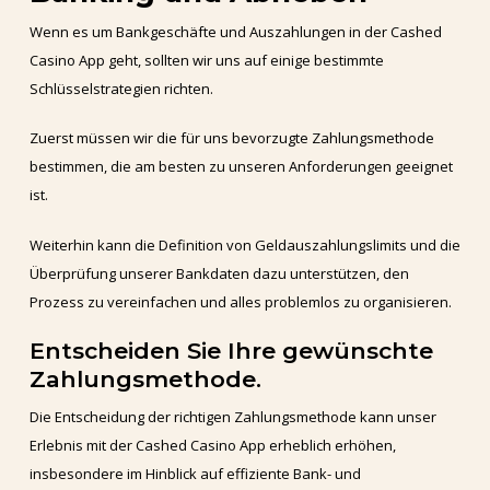
Wenn es um Bankgeschäfte und Auszahlungen in der Cashed
Casino App geht, sollten wir uns auf einige bestimmte
Schlüsselstrategien richten.
Zuerst müssen wir die für uns bevorzugte Zahlungsmethode
bestimmen, die am besten zu unseren Anforderungen geeignet
ist.
Weiterhin kann die Definition von Geldauszahlungslimits und die
Überprüfung unserer Bankdaten dazu unterstützen, den
Prozess zu vereinfachen und alles problemlos zu organisieren.
Entscheiden Sie Ihre gewünschte
Zahlungsmethode.
Die Entscheidung der richtigen Zahlungsmethode kann unser
Erlebnis mit der Cashed Casino App erheblich erhöhen,
insbesondere im Hinblick auf effiziente Bank- und