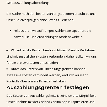
Geldauszahlungsabwicklung.
Die Suche nach den besten Zahlungsoptionen erlaubt es uns,
unser Spielvergnügen ohne Stress zu erleben.
Fokussieren wir auf Tempo: Wählen Sie Optionen, die
sowohl Ein- und Auszahlungen rasch abwickeln.
Wir sollten die Kosten berücksichtigen: Manche Verfahren
sind mit zusätzlichen Kosten verbunden, daher sollten wir uns
für die preiswertesten entscheiden.
Durch das Setzen von Einzahlungsgrenzen können
exzessive Kosten verhindert werden, wodurch wir mehr
Kontrolle über unsere Finanzen erhalten.
Auszahlungsgrenzen festlegen
Das Setzen von Auszahlungslimits ist eine smarte Möglichkeit,
unser Erlebnis mit der Cashed Casino App zu optimieren und