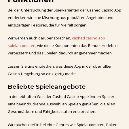
Bei der Untersuchung der Spielvarianten der Cashed Casino App
entdecken wir eine Mischung aus populären Angeboten und
einzigartigen Features, die für Vielfalt sorgen.
Wir werden auch darüber sprechen,
cashed casino app
spielautomaten
, wie diese Komponenten das Benutzererlebnis
verbessern und das Spielen dadurch angenehmer machen.
Lassen Sie uns entdecken, was diese App in der überfüllten
Casino-Umgebung so einzigartig macht.
Beliebte Spieleangebote
In der lebhaften Welt der Cashed Casino App können Spieler
eine beeindruckende Auswahl an Spielen genießen, die allen
Geschmäckern und Fähigkeitsstufen entsprechen.
Wir tauchen tief in beliebte Genres wie Spielautomaten, Poker