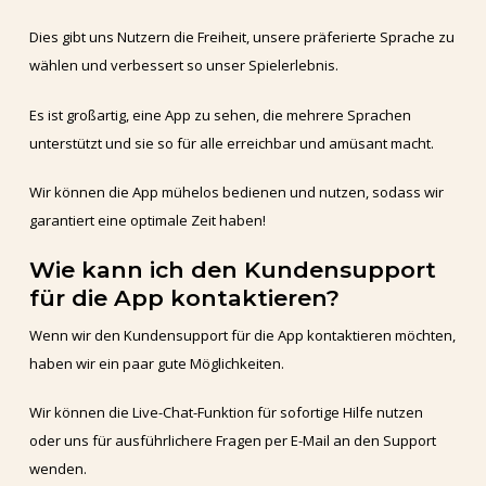
Dies gibt uns Nutzern die Freiheit, unsere präferierte Sprache zu
wählen und verbessert so unser Spielerlebnis.
Es ist großartig, eine App zu sehen, die mehrere Sprachen
unterstützt und sie so für alle erreichbar und amüsant macht.
Wir können die App mühelos bedienen und nutzen, sodass wir
garantiert eine optimale Zeit haben!
Wie kann ich den Kundensupport
für die App kontaktieren?
Wenn wir den Kundensupport für die App kontaktieren möchten,
haben wir ein paar gute Möglichkeiten.
Wir können die Live-Chat-Funktion für sofortige Hilfe nutzen
oder uns für ausführlichere Fragen per E-Mail an den Support
wenden.