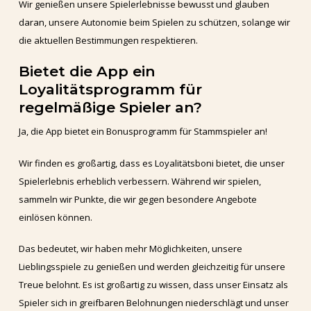
Wir genießen unsere Spielerlebnisse bewusst und glauben
daran, unsere Autonomie beim Spielen zu schützen, solange wir
die aktuellen Bestimmungen respektieren.
Bietet die App ein
Loyalitätsprogramm für
regelmäßige Spieler an?
Ja, die App bietet ein Bonusprogramm für Stammspieler an!
Wir finden es großartig, dass es Loyalitätsboni bietet, die unser
Spielerlebnis erheblich verbessern. Während wir spielen,
sammeln wir Punkte, die wir gegen besondere Angebote
einlösen können.
Das bedeutet, wir haben mehr Möglichkeiten, unsere
Lieblingsspiele zu genießen und werden gleichzeitig für unsere
Treue belohnt. Es ist großartig zu wissen, dass unser Einsatz als
Spieler sich in greifbaren Belohnungen niederschlägt und unser