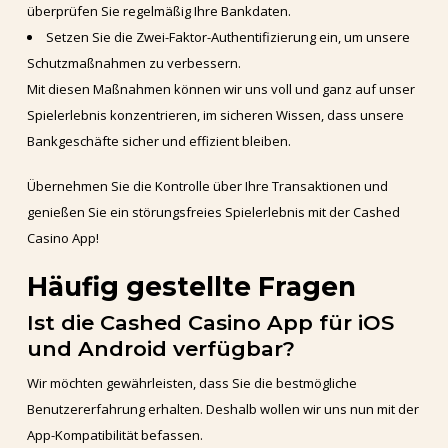
überprüfen Sie regelmäßig Ihre Bankdaten.
Setzen Sie die Zwei-Faktor-Authentifizierung ein, um unsere
Schutzmaßnahmen zu verbessern.
Mit diesen Maßnahmen können wir uns voll und ganz auf unser
Spielerlebnis konzentrieren, im sicheren Wissen, dass unsere
Bankgeschäfte sicher und effizient bleiben.
Übernehmen Sie die Kontrolle über Ihre Transaktionen und
genießen Sie ein störungsfreies Spielerlebnis mit der Cashed
Casino App!
Häufig gestellte Fragen
Ist die Cashed Casino App für iOS
und Android verfügbar?
Wir möchten gewährleisten, dass Sie die bestmögliche
Benutzererfahrung erhalten. Deshalb wollen wir uns nun mit der
App-Kompatibilität befassen.