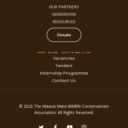
OUR PARTNERS
NEWSROOM
RESOURCES
Donate
WORK
WITH
US
Vacancies
Tenders
Internship Programme
Contact Us
© 2026 The Maasai Mara Wildlife Conservancies
Association. All Rights Reserved.
twitter
facebook
youtube
instagram