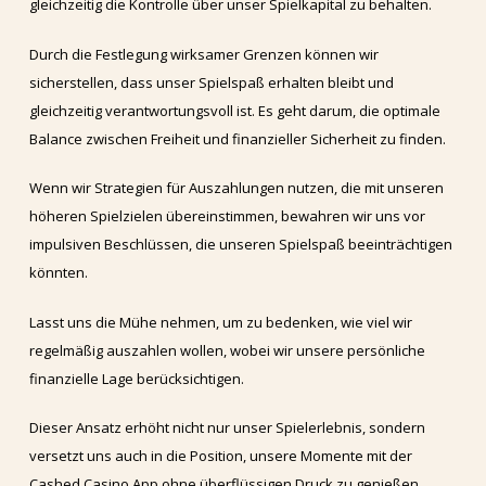
gleichzeitig die Kontrolle über unser Spielkapital zu behalten.
Durch die Festlegung wirksamer Grenzen können wir
sicherstellen, dass unser Spielspaß erhalten bleibt und
gleichzeitig verantwortungsvoll ist. Es geht darum, die optimale
Balance zwischen Freiheit und finanzieller Sicherheit zu finden.
Wenn wir Strategien für Auszahlungen nutzen, die mit unseren
höheren Spielzielen übereinstimmen, bewahren wir uns vor
impulsiven Beschlüssen, die unseren Spielspaß beeinträchtigen
könnten.
Lasst uns die Mühe nehmen, um zu bedenken, wie viel wir
regelmäßig auszahlen wollen, wobei wir unsere persönliche
finanzielle Lage berücksichtigen.
Dieser Ansatz erhöht nicht nur unser Spielerlebnis, sondern
versetzt uns auch in die Position, unsere Momente mit der
Cashed Casino App ohne überflüssigen Druck zu genießen.