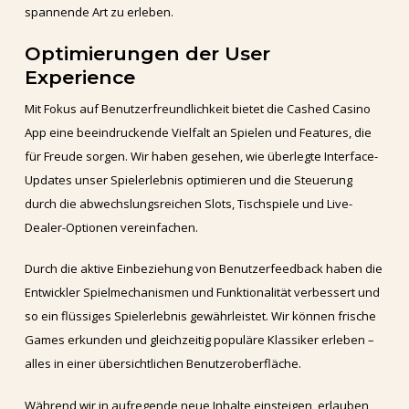
spannende Art zu erleben.
Optimierungen der User
Experience
Mit Fokus auf Benutzerfreundlichkeit bietet die Cashed Casino
App eine beeindruckende Vielfalt an Spielen und Features, die
für Freude sorgen. Wir haben gesehen, wie überlegte Interface-
Updates unser Spielerlebnis optimieren und die Steuerung
durch die abwechslungsreichen Slots, Tischspiele und Live-
Dealer-Optionen vereinfachen.
Durch die aktive Einbeziehung von Benutzerfeedback haben die
Entwickler Spielmechanismen und Funktionalität verbessert und
so ein flüssiges Spielerlebnis gewährleistet. Wir können frische
Games erkunden und gleichzeitig populäre Klassiker erleben –
alles in einer übersichtlichen Benutzeroberfläche.
Während wir in aufregende neue Inhalte einsteigen, erlauben